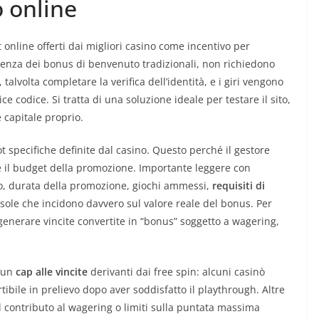
 online
t online offerti dai migliori casino come incentivo per
renza dei bonus di benvenuto tradizionali, non richiedono
talvolta completare la verifica dell’identità, e i giri vengono
 codice. Si tratta di una soluzione ideale per testare il sito,
 capitale proprio.
slot specifiche definite dal casino. Questo perché il gestore
e il budget della promozione. Importante leggere con
ro, durata della promozione, giochi ammessi,
requisiti di
usole che incidono davvero sul valore reale del bonus. Per
enerare vincite convertite in “bonus” soggetto a wagering,
i un
cap alle vincite
derivanti dai free spin: alcuni casinò
ibile in prelievo dopo aver soddisfatto il playthrough. Altre
l contributo al wagering o limiti sulla puntata massima