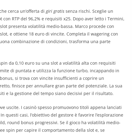
che cerca un’offerta di
giri gratis
senza rischi. Sceglie un
t con RTP del 96,2% e requisiti x25. Dopo aver letto i Termini,
la slot presenta volatilità medio-bassa. Marco procede con
 slot, e ottiene 18 euro di vincite. Completa il wagering con
 buona combinazione di condizioni, trasforma una parte
pin da 0,10 euro su una slot a volatilità alta con requisiti
il limite di puntata e utilizza la funzione turbo, incappando in
nus, si trova con vincite insufficienti a coprire un
etto, finisce per annullare gran parte del potenziale. La sua
siti e la gestione del tempo siano decisivi per il risultato.
uove uscite. I casinò spesso promuovono titoli appena lanciati
n questi casi, l’obiettivo del gestore è favorire l’esplorazione
ild, round bonus progressivi. Se il gioco ha volatilità medio-
ree spin per capire il comportamento della slot e, se