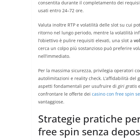
consentita durante il completamento dei requisi
usati entro 24–72 ore.
Valuta inoltre RTP e volatilità delle slot su cui pot
ritorno nel lungo periodo, mentre la volatilità in
l’obiettivo è pulire requisiti elevati, una slot a
vo
cerca un colpo più sostanzioso può preferire vola
nell’immediato.
Per la massima sicurezza, privilegia operatori c
autolimitazioni e reality check. L’affidabilità d
aspetti fondamentali per usufruire di
giri gratis
e
confrontare le offerte dei
casino con free spin s
vantaggiose.
Strategie pratiche per
free spin senza depos