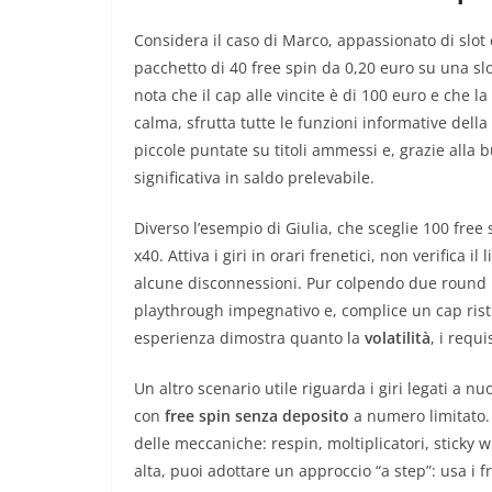
Considera il caso di Marco, appassionato di slot 
pacchetto di 40 free spin da 0,20 euro su una slo
nota che il cap alle vincite è di 100 euro e che 
calma, sfrutta tutte le funzioni informative della
piccole puntate su titoli ammessi e, grazie alla
significativa in saldo prelevabile.
Diverso l’esempio di Giulia, che sceglie 100 free s
x40. Attiva i giri in orari frenetici, non verifica 
alcune disconnessioni. Pur colpendo due round bo
playthrough impegnativo e, complice un cap ristr
esperienza dimostra quanto la
volatilità
, i requi
Un altro scenario utile riguarda i giri legati a n
con
free spin senza deposito
a numero limitato. I
delle meccaniche: respin, moltiplicatori, sticky w
alta, puoi adottare un approccio “a step”: usa i f