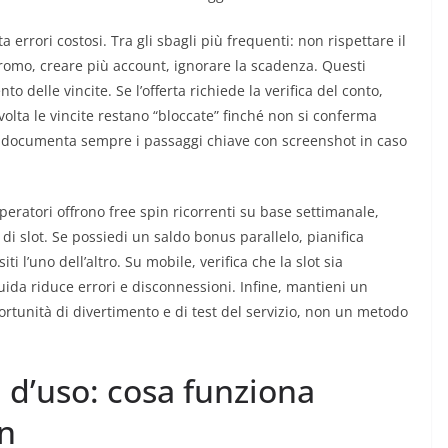
a errori costosi. Tra gli sbagli più frequenti: non rispettare il
a promo, creare più account, ignorare la scadenza. Questi
elle vincite. Se l’offerta richiede la verifica del conto,
volta le vincite restano “bloccate” finché non si conferma
e documenta sempre i passaggi chiave con screenshot in caso
operatori offrono free spin ricorrenti su base settimanale,
i di slot. Se possiedi un saldo bonus parallelo, pianifica
iti l’uno dell’altro. Su mobile, verifica che la slot sia
luida riduce errori e disconnessioni. Infine, mantieni un
rtunità di divertimento e di test del servizio, non un metodo
i d’uso: cosa funziona
in