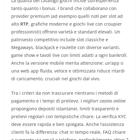
La qualità del catalogo giochi incide sull’esperienza
tanto quanto i bonus. I brand che collaborano con
provider premium (ad esempio quelli noti per slot ad
alto
RTP
, grafiche moderne e giochi live con croupier
professionisti) offrono varietà e standard elevati. Un
palinsesto competitivo include slot classiche e
Megaways, blackjack e roulette con diverse varianti,
game show e tavoli live con limiti adatti a ogni bankroll.
Anche la versione mobile merita attenzione: un’app o
una web app fluida, veloce e ottimizzata riduce ritardi
di caricamento, cruciali nei giochi dal vivo.
Tra i criteri da non trascurare rientrano i metodi di
pagamento e i tempi di prelievo. I
migliori casino online
propongono depositi istantanei, limiti trasparenti e
prelievi regolari con tempistiche chiare. La verifica KYC
deve essere rapida e ben spiegata. Anche l’assistenza
clienti fa la differenza: chat in tempo reale, FAQ chiare
e supporto via email o telefono, preferibilmente attivo 7