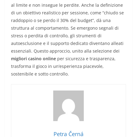
al limite e non insegue le perdite. Anche la definizione
di un obiettivo realistico per sessione, come “chiudo se
raddoppio o se perdo il 30% del budget”, dà una
struttura al comportamento. Se emergono segnali di
stress o perdita di controllo, gli strumenti di
autoesclusione e il supporto dedicato diventano alleati
essenziali. Questo approccio, unito alla selezione dei
migliori casino online
per sicurezza e trasparenza,
trasforma il gioco in un’esperienza piacevole,
sostenibile e sotto controllo.
Petra Černá