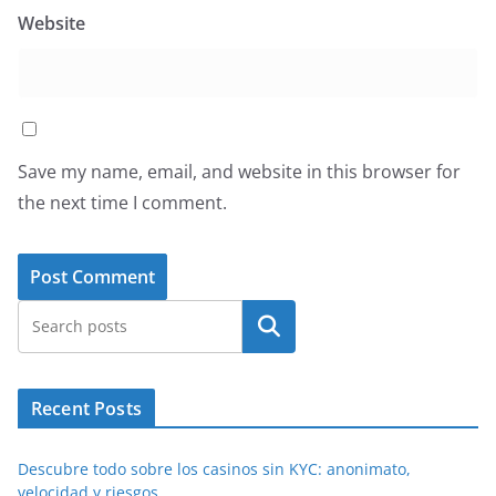
Website
Save my name, email, and website in this browser for
the next time I comment.
Search
Recent Posts
Descubre todo sobre los casinos sin KYC: anonimato,
velocidad y riesgos