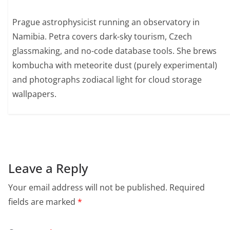
Prague astrophysicist running an observatory in
Namibia. Petra covers dark-sky tourism, Czech
glassmaking, and no-code database tools. She brews
kombucha with meteorite dust (purely experimental)
and photographs zodiacal light for cloud storage
wallpapers.
Leave a Reply
Your email address will not be published.
Required
fields are marked
*