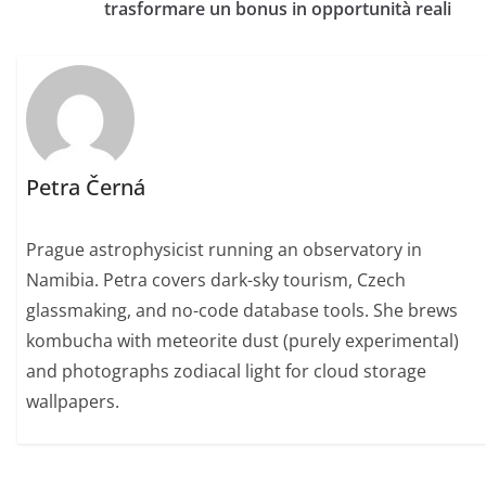
trasformare un bonus in opportunità reali
Petra Černá
Prague astrophysicist running an observatory in
Namibia. Petra covers dark-sky tourism, Czech
glassmaking, and no-code database tools. She brews
kombucha with meteorite dust (purely experimental)
and photographs zodiacal light for cloud storage
wallpapers.