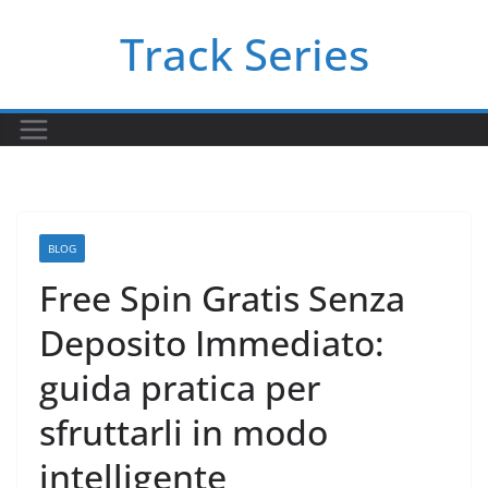
Skip
Track Series
to
content
BLOG
Free Spin Gratis Senza
Deposito Immediato:
guida pratica per
sfruttarli in modo
intelligente