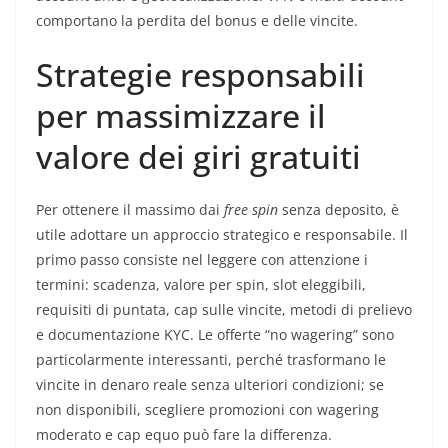
comportano la perdita del bonus e delle vincite.
Strategie responsabili
per massimizzare il
valore dei giri gratuiti
Per ottenere il massimo dai
free spin
senza deposito, è
utile adottare un approccio strategico e responsabile. Il
primo passo consiste nel leggere con attenzione i
termini: scadenza, valore per spin, slot eleggibili,
requisiti di puntata, cap sulle vincite, metodi di prelievo
e documentazione KYC. Le offerte “no wagering” sono
particolarmente interessanti, perché trasformano le
vincite in denaro reale senza ulteriori condizioni; se
non disponibili, scegliere promozioni con wagering
moderato e cap equo può fare la differenza.