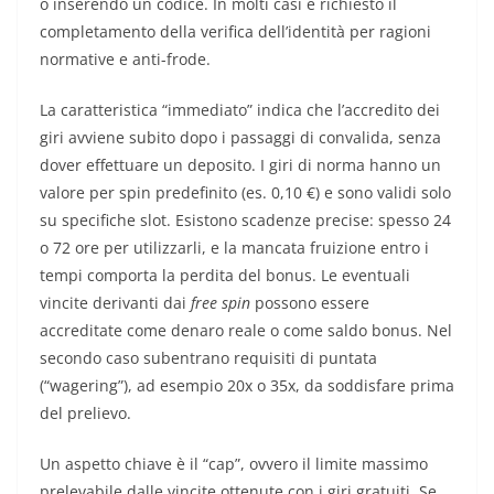
o inserendo un codice. In molti casi è richiesto il
completamento della verifica dell’identità per ragioni
normative e anti-frode.
La caratteristica “immediato” indica che l’accredito dei
giri avviene subito dopo i passaggi di convalida, senza
dover effettuare un deposito. I giri di norma hanno un
valore per spin predefinito (es. 0,10 €) e sono validi solo
su specifiche slot. Esistono scadenze precise: spesso 24
o 72 ore per utilizzarli, e la mancata fruizione entro i
tempi comporta la perdita del bonus. Le eventuali
vincite derivanti dai
free spin
possono essere
accreditate come denaro reale o come saldo bonus. Nel
secondo caso subentrano requisiti di puntata
(“wagering”), ad esempio 20x o 35x, da soddisfare prima
del prelievo.
Un aspetto chiave è il “cap”, ovvero il limite massimo
prelevabile dalle vincite ottenute con i giri gratuiti. Se