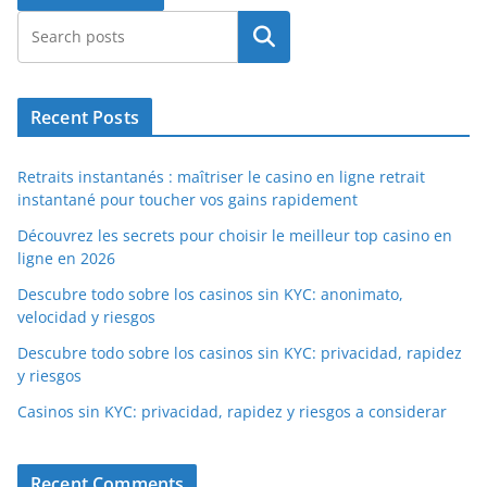
Search
Recent Posts
Retraits instantanés : maîtriser le casino en ligne retrait
instantané pour toucher vos gains rapidement
Découvrez les secrets pour choisir le meilleur top casino en
ligne en 2026
Descubre todo sobre los casinos sin KYC: anonimato,
velocidad y riesgos
Descubre todo sobre los casinos sin KYC: privacidad, rapidez
y riesgos
Casinos sin KYC: privacidad, rapidez y riesgos a considerar
Recent Comments