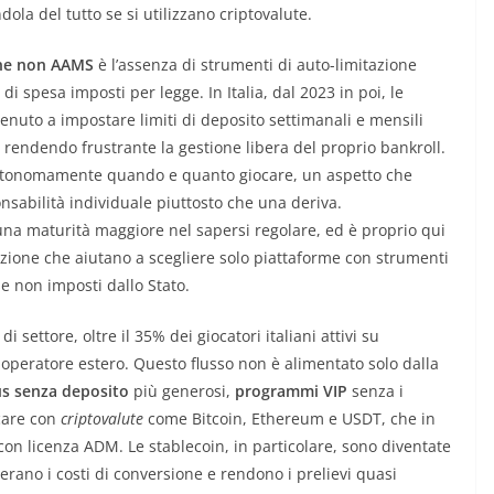
la del tutto se si utilizzano criptovalute.
ine non AAMS
è l’assenza di strumenti di auto-limitazione
 di spesa imposti per legge. In Italia, dal 2023 in poi, le
 tenuto a impostare limiti di deposito settimanali e mensili
rendendo frustrante la gestione libera del proprio bankroll.
autonomamente quando e quanto giocare, un aspetto che
sabilità individuale piuttosto che una deriva.
na maturità maggiore nel sapersi regolare, ed è proprio qui
razione che aiutano a scegliere solo piattaforme con strumenti
e non imposti dallo Stato.
settore, oltre il 35% dei giocatori italiani attivi su
operatore estero. Questo flusso non è alimentato solo dalla
s senza deposito
più generosi,
programmi VIP
senza i
ocare con
criptovalute
come Bitcoin, Ethereum e USDT, che in
 con licenza ADM. Le stablecoin, in particolare, sono diventate
rano i costi di conversione e rendono i prelievi quasi