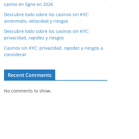
casino en ligne en 2026
Descubre todo sobre los casinos sin KYC:
anonimato, velocidad y riesgos
Descubre todo sobre los casinos sin KYC:
privacidad, rapidez y riesgos
Casinos sin KYC: privacidad, rapidez y riesgos a
considerar
Recent Comments
No comments to show.