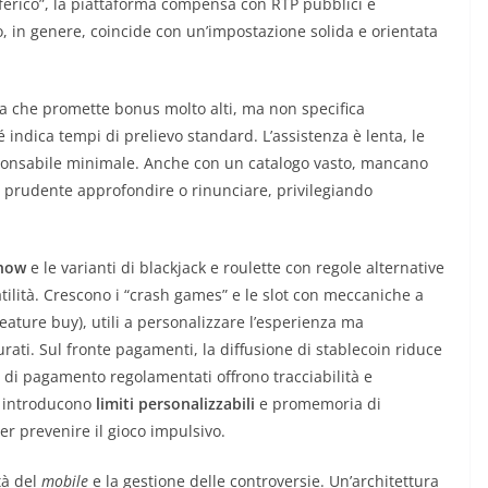
erico”, la piattaforma compensa con RTP pubblici e
o, in genere, coincide con un’impostazione solida e orientata
va che promette bonus molto alti, ma non specifica
 indica tempi di prelievo standard. L’assistenza è lenta, le
sponsabile minimale. Anche con un catalogo vasto, mancano
iù prudente approfondire o rinunciare, privilegiando
show
e le varianti di blackjack e roulette con regole alternative
ilità. Crescono i “crash games” e le slot con meccaniche a
feature buy), utili a personalizzare l’esperienza ma
rati. Sul fronte pagamenti, la diffusione di stablecoin riduce
ay di pagamento regolamentati offrono tracciabilità e
ri introducono
limiti personalizzabili
e promemoria di
 prevenire il gioco impulsivo.
tà del
mobile
e la gestione delle controversie. Un’architettura