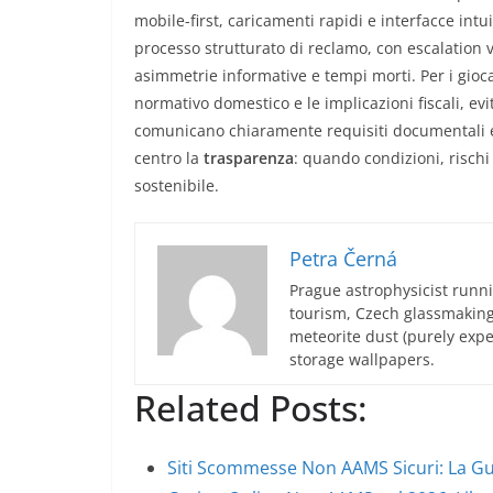
mobile-first, caricamenti rapidi e interfacce int
processo strutturato di reclamo, con escalation 
asimmetrie informative e tempi morti. Per i gioc
normativo domestico e le implicazioni fiscali, e
comunicano chiaramente requisiti documentali e li
centro la
trasparenza
: quando condizioni, rischi 
sostenibile.
Petra Černá
Prague astrophysicist runni
tourism, Czech glassmakin
meteorite dust (purely expe
storage wallpapers.
Related Posts:
Siti Scommesse Non AAMS Sicuri: La Gu