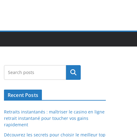
Search
Recent Posts
Retraits instantanés : maîtriser le casino en ligne
retrait instantané pour toucher vos gains
rapidement
Découvrez les secrets pour choisir le meilleur top