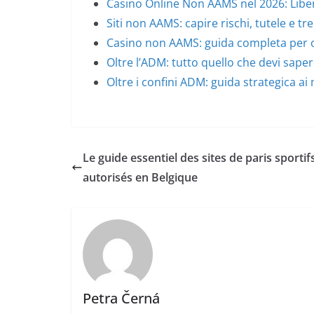
Casino Online Non AAMS nel 2026: Libe
Siti non AAMS: capire rischi, tutele e t
Casino non AAMS: guida completa per o
Oltre l’ADM: tutto quello che devi sape
Oltre i confini ADM: guida strategica ai 
Le guide essentiel des sites de paris sportif
autorisés en Belgique
Petra Černá