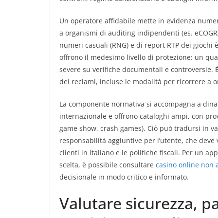
Un operatore affidabile mette in evidenza numero 
a organismi di auditing indipendenti (es. eCOGRA,
numeri casuali (RNG) e di report RTP dei giochi è
offrono il medesimo livello di protezione: un qu
severe su verifiche documentali e controversie. È
dei reclami, incluse le modalità per ricorrere a o
La componente normativa si accompagna a dina
internazionale e offrono cataloghi ampi, con provid
game show, crash games). Ciò può tradursi in v
responsabilità aggiuntive per l’utente, che deve v
clienti in italiano e le politiche fiscali. Per un a
scelta, è possibile consultare
casino online non
decisionale in modo critico e informato.
Valutare sicurezza, p