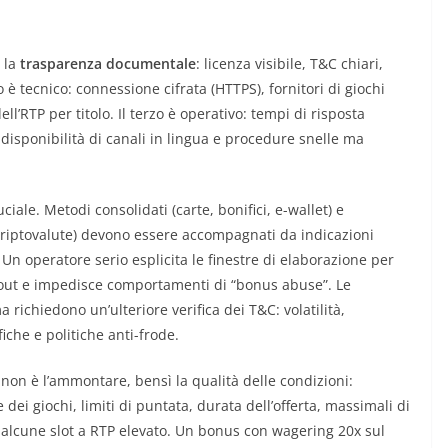
a la
trasparenza documentale
: licenza visibile, T&C chiari,
o è tecnico: connessione cifrata (HTTPS), fornitori di giochi
ell’RTP per titolo. Il terzo è operativo: tempi di risposta
 disponibilità di canali in lingua e procedure snelle ma
ale. Metodi consolidati (carte, bonifici, e-wallet) e
, criptovalute) devono essere accompagnati da indicazioni
 Un operatore serio esplicita le finestre di elaborazione per
h-out e impedisce comportamenti di “bonus abuse”. Le
 richiedono un’ulteriore verifica dei T&C: volatilità,
iche e politiche anti-frode.
io non è l’ammontare, bensì la qualità delle condizioni:
ei giochi, limiti di puntata, durata dell’offerta, massimali di
 di alcune slot a RTP elevato. Un bonus con wagering 20x sul