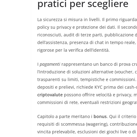
pratici per scegliere
La sicurezza si misura in livelli. Il primo riguard
policy su privacy e protezione dei dati. Il second
riconosciuti, audit di terze parti, pubblicazione d
dell’assistenza, presenza di chat in tempo reale,
rigorose per la verifica dell’identità.
I
pagamenti
rappresentano un banco di prova cruci
l’introduzione di soluzioni alternative (voucher
trasparenti su limiti, tempistiche e commissioni.
depositi e prelievi, richiede KYC prima dei cas
criptovalute
possono offrire velocità e privacy, ma
commissioni di rete, eventuali restrizioni geograf
Capitolo a parte meritano i
bonus
. Qui il criter
requisiti di scommessa (wagering), contribuzione d
vincita prelevabile, esclusioni dei giochi live o