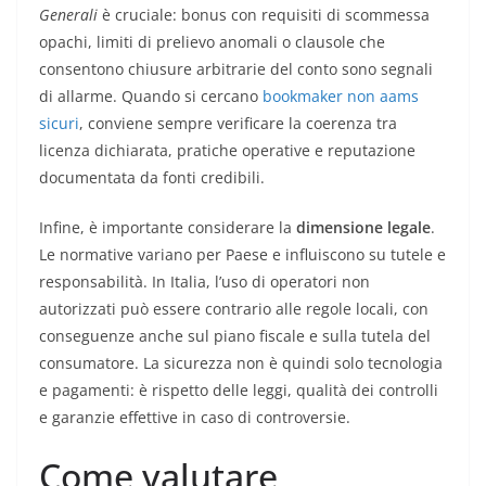
Generali
è cruciale: bonus con requisiti di scommessa
opachi, limiti di prelievo anomali o clausole che
consentono chiusure arbitrarie del conto sono segnali
di allarme. Quando si cercano
bookmaker non aams
sicuri
, conviene sempre verificare la coerenza tra
licenza dichiarata, pratiche operative e reputazione
documentata da fonti credibili.
Infine, è importante considerare la
dimensione legale
.
Le normative variano per Paese e influiscono su tutele e
responsabilità. In Italia, l’uso di operatori non
autorizzati può essere contrario alle regole locali, con
conseguenze anche sul piano fiscale e sulla tutela del
consumatore. La sicurezza non è quindi solo tecnologia
e pagamenti: è rispetto delle leggi, qualità dei controlli
e garanzie effettive in caso di controversie.
Come valutare