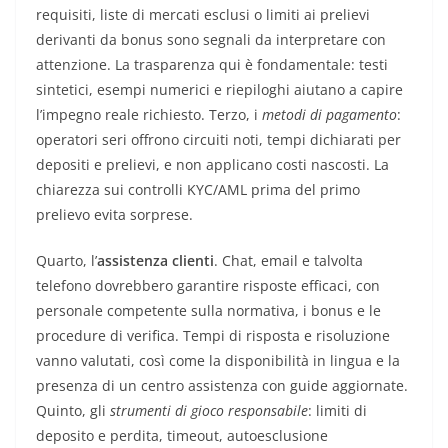
requisiti, liste di mercati esclusi o limiti ai prelievi
derivanti da bonus sono segnali da interpretare con
attenzione. La trasparenza qui è fondamentale: testi
sintetici, esempi numerici e riepiloghi aiutano a capire
l’impegno reale richiesto. Terzo, i
metodi di pagamento
:
operatori seri offrono circuiti noti, tempi dichiarati per
depositi e prelievi, e non applicano costi nascosti. La
chiarezza sui controlli KYC/AML prima del primo
prelievo evita sorprese.
Quarto, l’
assistenza clienti
. Chat, email e talvolta
telefono dovrebbero garantire risposte efficaci, con
personale competente sulla normativa, i bonus e le
procedure di verifica. Tempi di risposta e risoluzione
vanno valutati, così come la disponibilità in lingua e la
presenza di un centro assistenza con guide aggiornate.
Quinto, gli
strumenti di gioco responsabile
: limiti di
deposito e perdita, timeout, autoesclusione