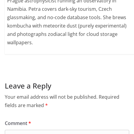
Prague astrophysicist running an observatory in
Namibia. Petra covers dark-sky tourism, Czech
glassmaking, and no-code database tools. She brews
kombucha with meteorite dust (purely experimental)
and photographs zodiacal light for cloud storage
wallpapers.
Leave a Reply
Your email address will not be published.
Required
fields are marked
*
Comment
*