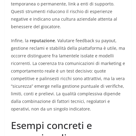
temporanea o permanente, link a enti di supporto.
Questi strumenti riducono il rischio di esperienze
negative e indicano una cultura aziendale attenta al
benessere del giocatore.
Infine, la
reputazione
. Valutare feedback su payout,
gestione reclami e stabilità della piattaforma è utile, ma
occorre distinguere fra lamentele isolate e modelli
ricorrenti. La coerenza tra comunicazioni di marketing e
comportamento reale è un test decisivo: quote
competitive e palinsesti ricchi sono attrattivi, ma la vera
“sicurezza” emerge nella gestione puntuale di verifiche,
limiti, conti e prelievi. La qualità complessiva dipende
dalla combinazione di fattori tecnici, regolatori e
operativi, non da un singolo indicatore.
Esempi concreti e