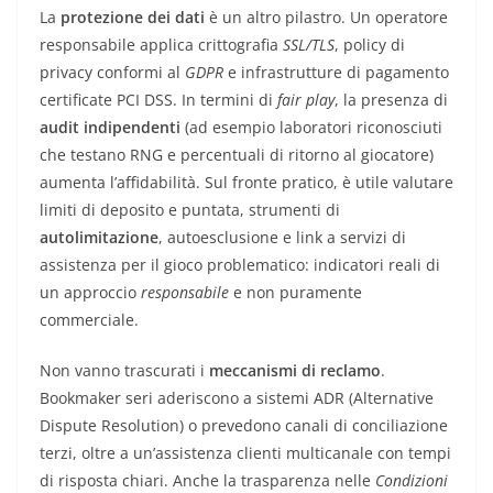
La
protezione dei dati
è un altro pilastro. Un operatore
responsabile applica crittografia
SSL/TLS
, policy di
privacy conformi al
GDPR
e infrastrutture di pagamento
certificate PCI DSS. In termini di
fair play
, la presenza di
audit indipendenti
(ad esempio laboratori riconosciuti
che testano RNG e percentuali di ritorno al giocatore)
aumenta l’affidabilità. Sul fronte pratico, è utile valutare
limiti di deposito e puntata, strumenti di
autolimitazione
, autoesclusione e link a servizi di
assistenza per il gioco problematico: indicatori reali di
un approccio
responsabile
e non puramente
commerciale.
Non vanno trascurati i
meccanismi di reclamo
.
Bookmaker seri aderiscono a sistemi ADR (Alternative
Dispute Resolution) o prevedono canali di conciliazione
terzi, oltre a un’assistenza clienti multicanale con tempi
di risposta chiari. Anche la trasparenza nelle
Condizioni