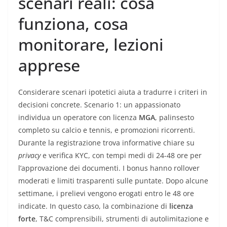
scenari reali: cosa
funziona, cosa
monitorare, lezioni
apprese
Considerare scenari ipotetici aiuta a tradurre i criteri in
decisioni concrete. Scenario 1: un appassionato
individua un operatore con licenza
MGA
, palinsesto
completo su calcio e tennis, e promozioni ricorrenti.
Durante la registrazione trova informative chiare su
privacy
e verifica KYC, con tempi medi di 24-48 ore per
l’approvazione dei documenti. I bonus hanno rollover
moderati e limiti trasparenti sulle puntate. Dopo alcune
settimane, i prelievi vengono erogati entro le 48 ore
indicate. In questo caso, la combinazione di
licenza
forte
, T&C comprensibili, strumenti di autolimitazione e