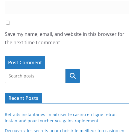
Save my name, email, and website in this browser for
the next time I comment.
Search
Recent Posts
Retraits instantanés : maîtriser le casino en ligne retrait
instantané pour toucher vos gains rapidement
Découvrez les secrets pour choisir le meilleur top casino en