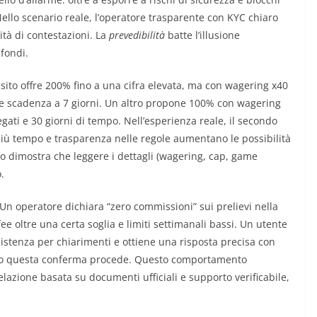
 Nello scenario reale, l’operatore trasparente con KYC chiaro
ità di contestazioni. La
prevedibilità
batte l’illusione
 fondi.
 sito offre 200% fino a una cifra elevata, ma con wagering x40
 e scadenza a 7 giorni. Un altro propone 100% con wagering
egati e 30 giorni di tempo. Nell’esperienza reale, il secondo
 più tempo e trasparenza nelle regole aumentano le possibilità
io dimostra che leggere i dettagli (wagering, cap, game
.
 Un operatore dichiara “zero commissioni” sui prelievi nella
 oltre una certa soglia e limiti settimanali bassi. Un utente
sistenza per chiarimenti e ottiene una risposta precisa con
opo questa conferma procede. Questo comportamento
azione basata su documenti ufficiali e supporto verificabile,