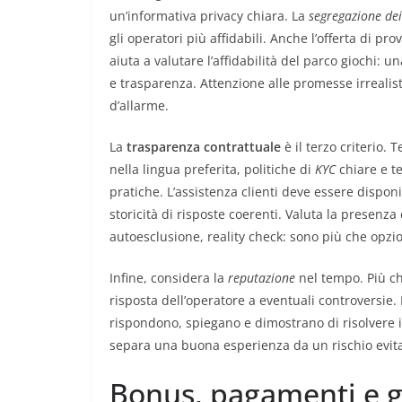
un’informativa privacy chiara. La
segregazione dei
gli operatori più affidabili. Anche l’offerta di p
aiuta a valutare l’affidabilità del parco giochi: una
e trasparenza. Attenzione alle promesse irrealist
d’allarme.
La
trasparenza contrattuale
è il terzo criterio. 
nella lingua preferita, politiche di
KYC
chiare e t
pratiche. L’assistenza clienti deve essere disponi
storicità di risposte coerenti. Valuta la presenza
autoesclusione, reality check: sono più che opzio
Infine, considera la
reputazione
nel tempo. Più ch
risposta dell’operatore a eventuali controversie. 
rispondono, spiegano e dimostrano di risolvere 
separa una buona esperienza da un rischio evita
Bonus, pagamenti e ge