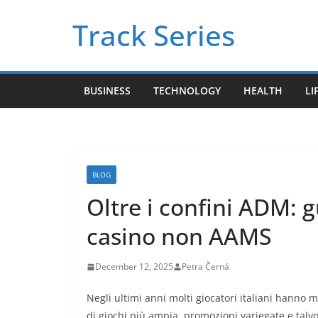
Skip
Track Series
to
content
BUSINESS
TECHNOLOGY
HEALTH
LI
BLOG
Oltre i confini ADM: g
casino non AAMS
December 12, 2025
Petra Černá
Negli ultimi anni molti giocatori italiani hanno m
di giochi più ampia, promozioni variegate e talv