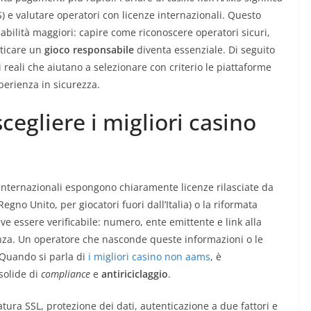
 e valutare operatori con licenze internazionali. Questo
bilità maggiori: capire come riconoscere operatori sicuri,
aticare un
gioco responsabile
diventa essenziale. Di seguito
ri reali che aiutano a selezionare con criterio le piattaforme
perienza in sicurezza.
scegliere i migliori casino
i internazionali espongono chiaramente licenze rilasciate da
no Unito, per giocatori fuori dall’Italia) o la riformata
ve essere verificabile: numero, ente emittente e link alla
enza. Un operatore che nasconde queste informazioni o le
 Quando si parla di
i migliori casino non aams
, è
solide di
compliance
e
antiriciclaggio
.
atura SSL, protezione dei dati, autenticazione a due fattori e