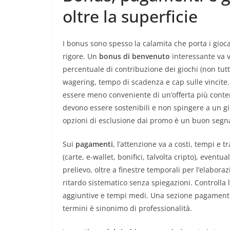
oltre la superficie
I bonus sono spesso la calamita che porta i gioc
rigore. Un
bonus di benvenuto
interessante va v
percentuale di contribuzione dei giochi (non tutti
wagering, tempo di scadenza e cap sulle vincite
essere meno conveniente di un’offerta più cont
devono essere sostenibili e non spingere a un gio
opzioni di esclusione dai promo è un buon segn
Sui
pagamenti
, l’attenzione va a costi, tempi e
(carte, e-wallet, bonifici, talvolta cripto), even
prelievo, oltre a finestre temporali per l’elaboraz
ritardo sistematico senza spiegazioni. Controlla 
aggiuntive e tempi medi. Una sezione pagamenti 
termini è sinonimo di professionalità.