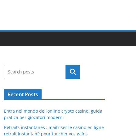
Search
Recent Posts
Entra nel mondo dell’online crypto casino: guida
pratica per giocatori moderni
Retraits instantanés : maîtriser le casino en ligne
retrait instantané pour toucher vos gains