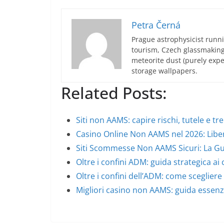
Petra Černá
Prague astrophysicist runni
tourism, Czech glassmakin
meteorite dust (purely expe
storage wallpapers.
Related Posts:
Siti non AAMS: capire rischi, tutele e t
Casino Online Non AAMS nel 2026: Libe
Siti Scommesse Non AAMS Sicuri: La Gu
Oltre i confini ADM: guida strategica ai
Oltre i confini dell’ADM: come scegliere 
Migliori casino non AAMS: guida essenz