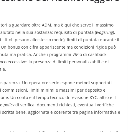
atori a guardare oltre ADM, ma è qui che serve il massimo
alutato nella sua sostanza: requisito di puntata (
wagering
),
 i titoli pesano allo stesso modo), limiti di puntata durante il
. Un bonus con cifra appariscente ma condizioni rigide può
enuta ma pratica. Anche i programmi
VIP
o di cashback
co eccessivo: la presenza di limiti personalizzabili e di
ale.
 trasparenza. Un operatore serio espone metodi supportati
tuali commissioni, limiti minimi e massimi per deposito e
ione. Un conto è il tempo tecnico di revisione KYC; altro è il
le
policy
di verifica: documenti richiesti, eventuali verifiche
scritta bene, aggiornata e coerente tra pagina informativa e