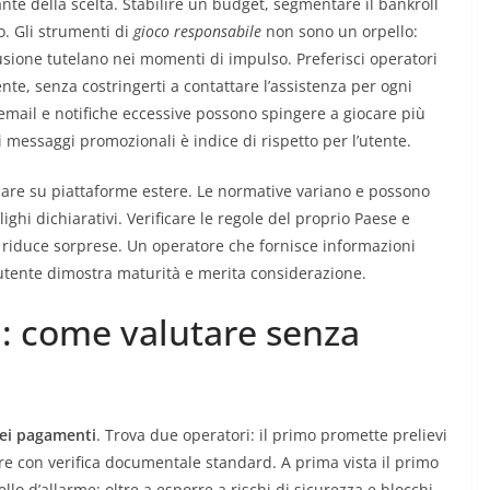
nte della scelta. Stabilire un budget, segmentare il bankroll
o. Gli strumenti di
gioco responsabile
non sono un orpello:
sione tutelano nei momenti di impulso. Preferisci operatori
nte, senza costringerti a contattare l’assistenza per ogni
email e notifiche eccessive possono spingere a giocare più
 i messaggi promozionali è indice di rispetto per l’utente.
care su piattaforme estere. Le normative variano e possono
ighi dichiarativi. Verificare le regole del proprio Paese e
riduce sorprese. Un operatore che fornisce informazioni
l’utente dimostra maturità e merita considerazione.
i: come valutare senza
dei pagamenti
. Trova due operatori: il primo promette prelievi
ore con verifica documentale standard. A prima vista il primo
 d’allarme: oltre a esporre a rischi di sicurezza e blocchi