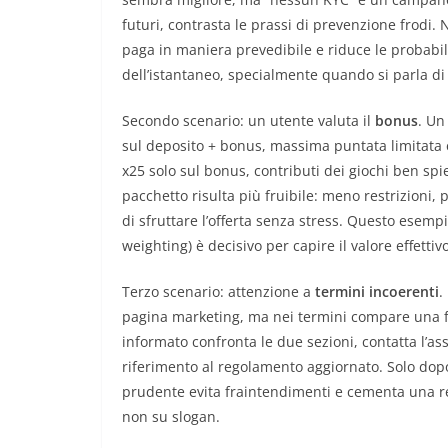
futuri, contrasta le prassi di prevenzione frodi.
paga in maniera prevedibile e riduce le probabil
dell’istantaneo, specialmente quando si parla di
Secondo scenario: un utente valuta il
bonus
. Un
sul deposito + bonus, massima puntata limitata
x25 solo sul bonus, contributi dei giochi ben spi
pacchetto risulta più fruibile: meno restrizioni,
di sfruttare l’offerta senza stress. Questo esemp
weighting) è decisivo per capire il valore effettivo
Terzo scenario: attenzione a
termini incoerenti
.
pagina marketing, ma nei termini compare una fee
informato confronta le due sezioni, contatta l’as
riferimento al regolamento aggiornato. Solo d
prudente evita fraintendimenti e cementa una rel
non su slogan.