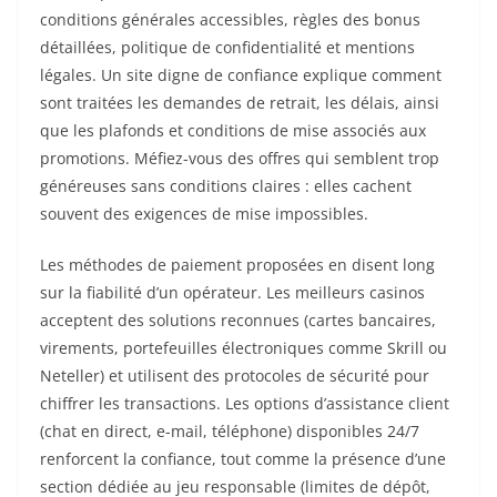
conditions générales accessibles, règles des bonus
détaillées, politique de confidentialité et mentions
légales. Un site digne de confiance explique comment
sont traitées les demandes de retrait, les délais, ainsi
que les plafonds et conditions de mise associés aux
promotions. Méfiez-vous des offres qui semblent trop
généreuses sans conditions claires : elles cachent
souvent des exigences de mise impossibles.
Les méthodes de paiement proposées en disent long
sur la fiabilité d’un opérateur. Les meilleurs casinos
acceptent des solutions reconnues (cartes bancaires,
virements, portefeuilles électroniques comme Skrill ou
Neteller) et utilisent des protocoles de sécurité pour
chiffrer les transactions. Les options d’assistance client
(chat en direct, e-mail, téléphone) disponibles 24/7
renforcent la confiance, tout comme la présence d’une
section dédiée au jeu responsable (limites de dépôt,