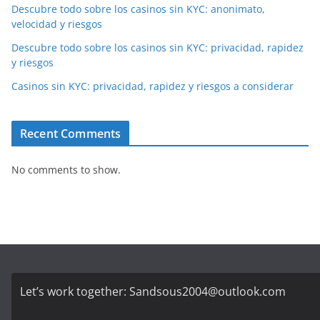
Descubre todo sobre los casinos sin KYC: anonimato,
velocidad y riesgos
Descubre todo sobre los casinos sin KYC: privacidad, rapidez
y riesgos
Casinos sin KYC: privacidad, rapidez y riesgos a considerar
Recent Comments
No comments to show.
Let’s work together:
Sandsous2004@outlook.com