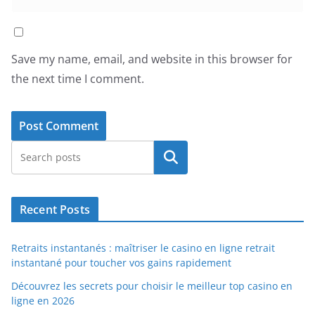
Save my name, email, and website in this browser for
the next time I comment.
Search
Recent Posts
Retraits instantanés : maîtriser le casino en ligne retrait
instantané pour toucher vos gains rapidement
Découvrez les secrets pour choisir le meilleur top casino en
ligne en 2026