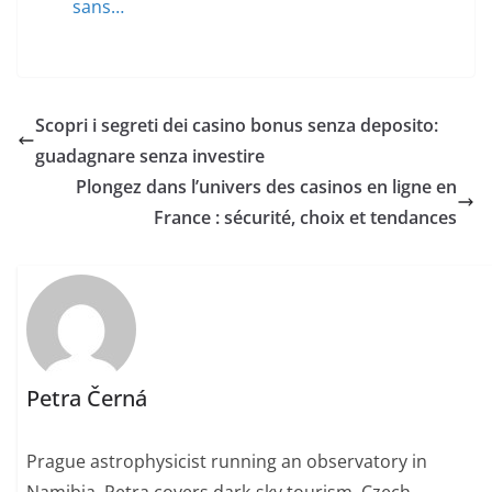
sans…
Scopri i segreti dei casino bonus senza deposito:
guadagnare senza investire
Plongez dans l’univers des casinos en ligne en
France : sécurité, choix et tendances
Petra Černá
Prague astrophysicist running an observatory in