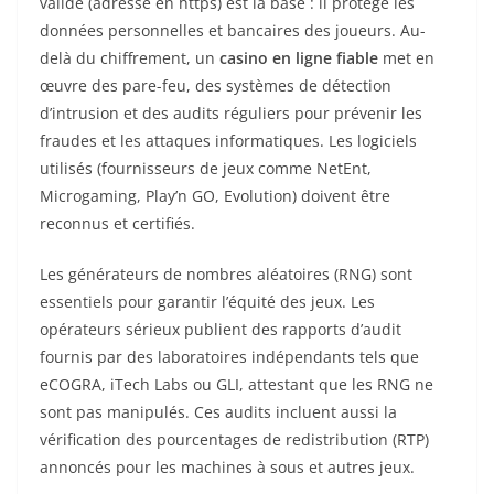
valide (adresse en https) est la base : il protège les
données personnelles et bancaires des joueurs. Au-
delà du chiffrement, un
casino en ligne fiable
met en
œuvre des pare-feu, des systèmes de détection
d’intrusion et des audits réguliers pour prévenir les
fraudes et les attaques informatiques. Les logiciels
utilisés (fournisseurs de jeux comme NetEnt,
Microgaming, Play’n GO, Evolution) doivent être
reconnus et certifiés.
Les générateurs de nombres aléatoires (RNG) sont
essentiels pour garantir l’équité des jeux. Les
opérateurs sérieux publient des rapports d’audit
fournis par des laboratoires indépendants tels que
eCOGRA, iTech Labs ou GLI, attestant que les RNG ne
sont pas manipulés. Ces audits incluent aussi la
vérification des pourcentages de redistribution (RTP)
annoncés pour les machines à sous et autres jeux.