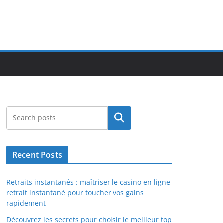
Search
Recent Posts
Retraits instantanés : maîtriser le casino en ligne
retrait instantané pour toucher vos gains
rapidement
Découvrez les secrets pour choisir le meilleur top