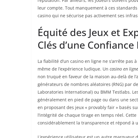
réputation. Par ailleurs, les joueurs doivent pouv
leur compte. Tout manquement à ces standards 
casino qui ne sécurise pas activement ses infras
Équité des Jeux et Exp
Clés d’une Confiance
La fiabilité d’un casino en ligne ne s’arrête pas à
même de l’expérience ludique. Un
casino en ligne
non truqué en faveur de la maison au‑delà de l’
générateurs de nombres aléatoires (RNG) par d
Laboratories International) ou BMM Testlabs. Les 
généralement en pied de page ou dans une sectio
en proposant des jeux « provably fair » basés su
l’intégrité de chaque tirage en temps réel. Cette
considérablement la transparence et répond à u
L’expérience utilisateur est un autre marqueur d