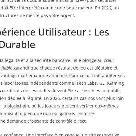
oir activer la double authentification (2FA) pour sécuriser
doit être interprété comme un risque majeur. En 2026, un
tructures ne mérite pas votre argent.
érience Utilisateur : Les
 Durable
 la légalité et à la sécurité bancaire ; elle plonge au cœur
 fiable
garantit que chaque résultat de jeu est aléatoire et
avantage mathématique annoncé. Pour cela, il fait auditer ses
es laboratoires indépendants comme iTech Labs, GLI (Gaming
certificats de ces audits doivent être accessibles au public,
n dédiée à l’équité. En 2026, certains casinos vont plus loin
r la blockchain, où les joueurs peuvent vérifier eux‑mêmes
 innovation, bien que non obligatoire, renforce
ne demande croissante de contrôle direct.
e confiance. Une interface bien conçue, un site responsive