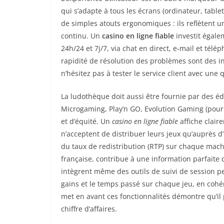
qui s’adapte à tous les écrans (ordinateur, tabl
de simples atouts ergonomiques : ils reflètent u
continu. Un
casino en ligne fiable
investit égalem
24h/24 et 7j/7, via chat en direct, e‑mail et télé
rapidité de résolution des problèmes sont des i
n’hésitez pas à tester le service client avec une 
La ludothèque doit aussi être fournie par des é
Microgaming, Play’n GO, Evolution Gaming (pour 
et d’équité. Un
casino en ligne fiable
affiche clair
n’acceptent de distribuer leurs jeux qu’auprès d’
du taux de redistribution (RTP) sur chaque mach
française, contribue à une information parfaite 
intègrent même des outils de suivi de session p
gains et le temps passé sur chaque jeu, en cohé
met en avant ces fonctionnalités démontre qu’il
chiffre d’affaires.