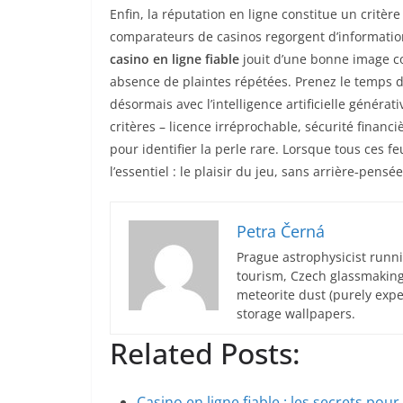
Enfin, la réputation en ligne constitue un critère 
comparateurs de casinos regorgent d’information
casino en ligne fiable
jouit d’une bonne image co
absence de plaintes répétées. Prenez le temps de
désormais avec l’intelligence artificielle généra
critères – licence irréprochable, sécurité financi
pour identifier la perle rare. Lorsque tous ces f
l’essentiel : le plaisir du jeu, sans arrière‑pensée
Petra Černá
Prague astrophysicist runni
tourism, Czech glassmakin
meteorite dust (purely expe
storage wallpapers.
Related Posts:
Casino en ligne fiable : les secrets pou