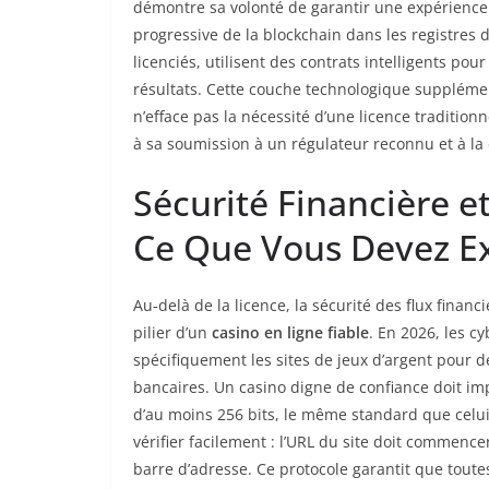
démontre sa volonté de garantir une expérience éq
progressive de la blockchain dans les registres 
licenciés, utilisent des contrats intelligents pour
résultats. Cette couche technologique supplément
n’efface pas la nécessité d’une licence tradition
à sa soumission à un régulateur reconnu et à la c
Sécurité Financière e
Ce Que Vous Devez Ex
Au‑delà de la licence, la sécurité des flux finan
pilier d’un
casino en ligne fiable
. En 2026, les c
spécifiquement les sites de jeux d’argent pour 
bancaires. Un casino digne de confiance doit imp
d’au moins 256 bits, le même standard que celui
vérifier facilement : l’URL du site doit commence
barre d’adresse. Ce protocole garantit que toute