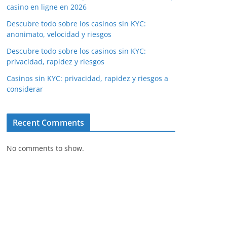
casino en ligne en 2026
Descubre todo sobre los casinos sin KYC:
anonimato, velocidad y riesgos
Descubre todo sobre los casinos sin KYC:
privacidad, rapidez y riesgos
Casinos sin KYC: privacidad, rapidez y riesgos a
considerar
Recent Comments
No comments to show.