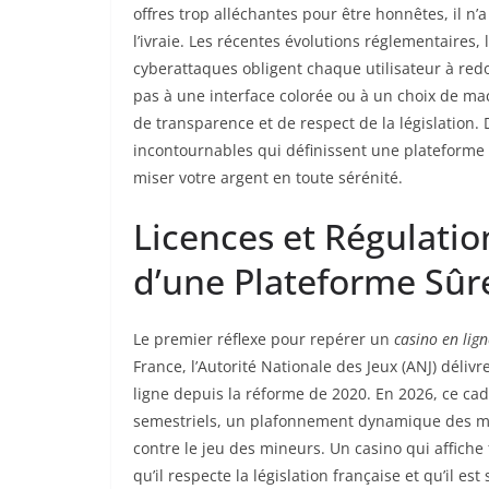
offres trop alléchantes pour être honnêtes, il n’a
l’ivraie. Les récentes évolutions réglementaires,
cyberattaques obligent chaque utilisateur à red
pas à une interface colorée ou à un choix de mach
de transparence et de respect de la législation. D
incontournables qui définissent une plateforme 
miser votre argent en toute sérénité.
Licences et Régulatio
d’une Plateforme Sûr
Le premier réflexe pour repérer un
casino en lign
France, l’Autorité Nationale des Jeux (ANJ) déli
ligne depuis la réforme de 2020. En 2026, ce cad
semestriels, un plafonnement dynamique des mise
contre le jeu des mineurs. Un casino qui affich
qu’il respecte la législation française et qu’il es