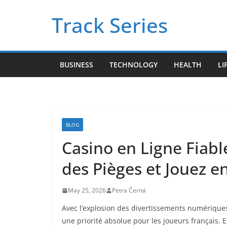
Skip
Track Series
to
content
BUSINESS
TECHNOLOGY
HEALTH
LI
BLOG
Casino en Ligne Fiabl
des Pièges et Jouez e
May 25, 2026
Petra Černá
Avec l’explosion des divertissements numériques
une priorité absolue pour les joueurs français. 