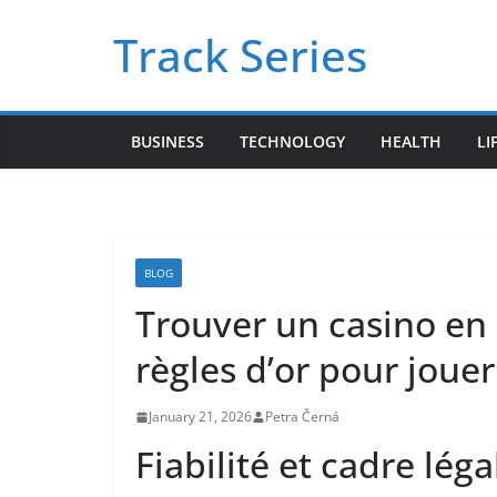
Skip
Track Series
to
content
BUSINESS
TECHNOLOGY
HEALTH
LI
BLOG
Trouver un casino en l
règles d’or pour jouer
January 21, 2026
Petra Černá
Fiabilité et cadre léga