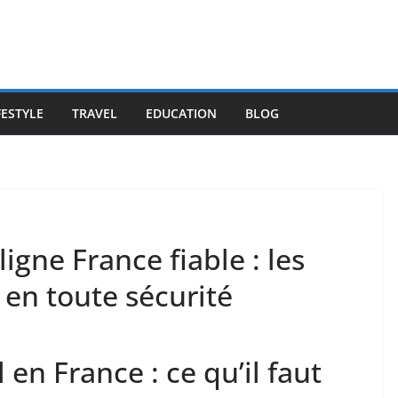
FESTYLE
TRAVEL
EDUCATION
BLOG
igne France fiable : les
 en toute sécurité
l en France : ce qu’il faut