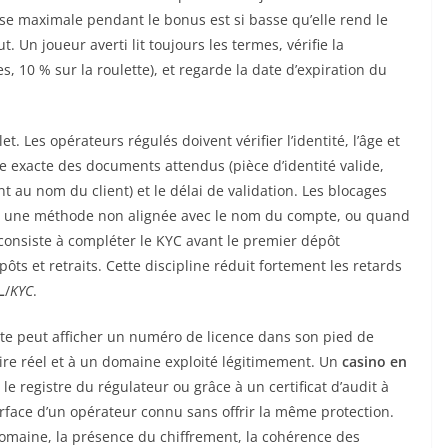
se maximale pendant le bonus est si basse qu’elle rend le
. Un joueur averti lit toujours les termes, vérifie la
, 10 % sur la roulette), et regarde la date d’expiration du
. Les opérateurs régulés doivent vérifier l’identité, l’âge et
e exacte des documents attendus (pièce d’identité valide,
t au nom du client) et le délai de validation. Les blocages
a une méthode non alignée avec le nom du compte, ou quand
e consiste à compléter le KYC avant le premier dépôt
épôts et retraits. Cette discipline réduit fortement les retards
L
/
KYC
.
 site peut afficher un numéro de licence dans son pied de
laire réel et à un domaine exploité légitimement. Un
casino en
e registre du régulateur ou grâce à un certificat d’audit à
terface d’un opérateur connu sans offrir la même protection.
 domaine, la présence du chiffrement, la cohérence des