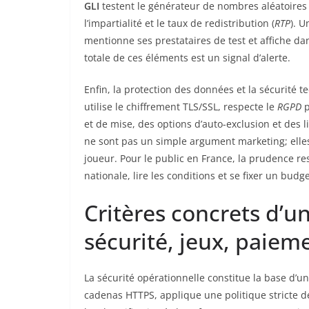
GLI
testent le générateur de nombres aléatoires 
l’impartialité et le taux de redistribution (
RTP
). U
mentionne ses prestataires de test et affiche d
totale de ces éléments est un signal d’alerte.
Enfin, la protection des données et la sécurité 
utilise le chiffrement TLS/SSL, respecte le
RGPD
p
et de mise, des options d’auto-exclusion et des l
ne sont pas un simple argument marketing; elles
joueur. Pour le public en France, la prudence r
nationale, lire les conditions et se fixer un bud
Critères concrets d’un
sécurité, jeux, paiem
La sécurité opérationnelle constitue la base d’u
cadenas HTTPS, applique une politique stricte de