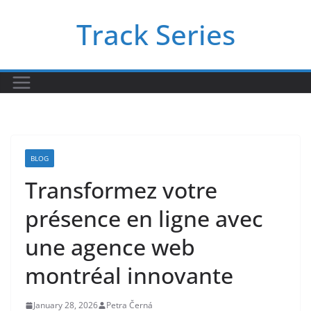
Skip
Track Series
to
content
BLOG
Transformez votre
présence en ligne avec
une agence web
montréal innovante
January 28, 2026
Petra Černá