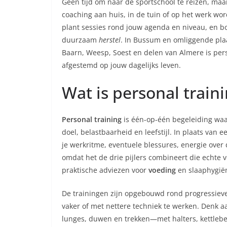
Geen tijd om naar de sportschool te reizen, maa
coaching aan huis, in de tuin of op het werk word
plant sessies rond jouw agenda en niveau, en b
duurzaam
herstel
. In Bussum en omliggende plaa
Baarn, Weesp, Soest en delen van Almere is pers
afgestemd op jouw dagelijks leven.
Wat is personal trai
Personal training
is één-op-één begeleiding waar
doel, belastbaarheid en leefstijl. In plaats van
je werkritme, eventuele blessures, energie over
omdat het de drie pijlers combineert die echte
praktische adviezen voor
voeding
en slaaphygiën
De trainingen zijn opgebouwd rond progressieve 
vaker of met nettere techniek te werken. Denk 
lunges, duwen en trekken—met halters, kettlebe