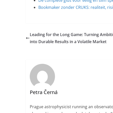
De complete gids voor veilig en slim sp
Bookmaker zonder CRUKS: realiteit, ris
Leading for the Long Game: Turning Ambit
into Durable Results in a Volatile Market
Petra Černá
Prague astrophysicist running an observato