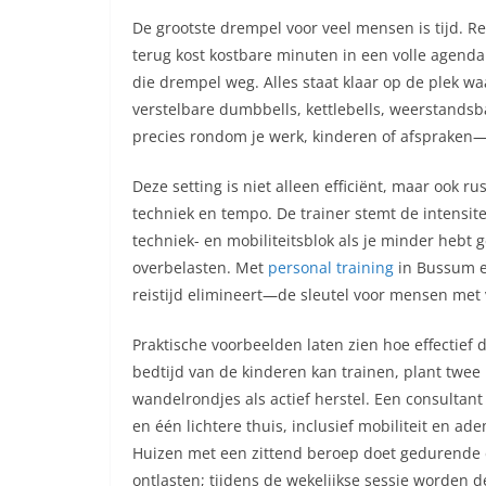
De grootste drempel voor veel mensen is tijd. R
terug kost kostbare minuten in een volle agenda. 
die drempel weg. Alles staat klaar op de plek waa
verstelbare dumbbells, kettlebells, weerstandsb
precies rondom je werk, kinderen of afspraken—e
Deze setting is niet alleen efficiënt, maar ook ru
techniek en tempo. De trainer stemt de intensitei
techniek- en mobiliteitsblok als je minder hebt 
overbelasten. Met
personal training
in Bussum en
reistijd elimineert—de sleutel voor mensen met 
Praktische voorbeelden laten zien hoe effectief 
bedtijd van de kinderen kan trainen, plant twee
wandelrondjes als actief herstel. Een consultant
en één lichtere thuis, inclusief mobiliteit en 
Huizen met een zittend beroep doet gedurende
ontlasten; tijdens de wekelijkse sessie worden