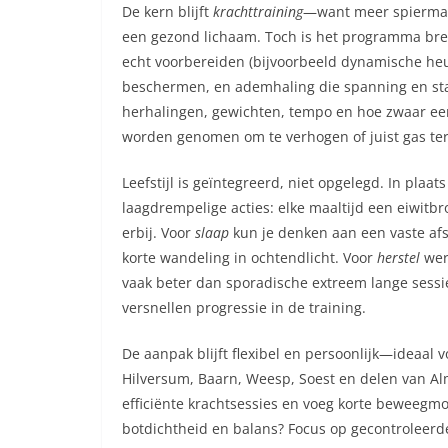
De kern blijft
krachttraining
—want meer spiermas
een gezond lichaam. Toch is het programma bred
echt voorbereiden (bijvoorbeeld dynamische heup
beschermen, en ademhaling die spanning en stabi
herhalingen, gewichten, tempo en hoe zwaar een
worden genomen om te verhogen of juist gas te
Leefstijl is geïntegreerd, niet opgelegd. In plaat
laagdrempelige acties: elke maaltijd een eiwitb
erbij. Voor
slaap
kun je denken aan een vaste afsl
korte wandeling in ochtendlicht. Voor
herstel
wer
vaak beter dan sporadische extreem lange sessi
versnellen progressie in de training.
De aanpak blijft flexibel en persoonlijk—ideaal
Hilversum, Baarn, Weesp, Soest en delen van Al
efficiënte krachtsessies en voeg korte beweegm
botdichtheid en balans? Focus op gecontroleerde