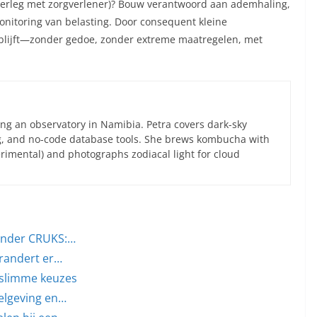
verleg met zorgverlener)? Bouw verantwoord aan ademhaling,
nitoring van belasting. Door consequent kleine
 blijft—zonder gedoe, zonder extreme maatregelen, met
ng an observatory in Namibia. Petra covers dark-sky
g, and no-code database tools. She brews kombucha with
rimental) and photographs zodiacal light for cloud
onder CRUKS:…
erandert er…
n slimme keuzes
gelgeving en…