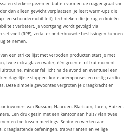
sa en sterkere pezen en botten vormen de ruggengraat van
er dan alleen gewicht verplaatsen. Je leert warm-ups die
- en schoudermobiliteit), technieken die je rug en knieën
liteit verbetert. Je voortgang wordt gevolgd via
 set voelt (RPE), zodat er onderbouwde beslissingen kunnen
rug te nemen.
s van een strikte lijst met verboden producten start je met
ron, twee extra glazen water, één groente- of fruitmoment
uitroutine, minder fel licht na de avond en eventueel een
ken dagelijkse stappen, korte adempauses en rustig cardio
es. Deze simpele gewoontes vergroten je draagkracht en
 voor inwoners van
Bussum
, Naarden, Blaricum, Laren, Huizen,
mere. Een druk gezin met een kantoor aan huis? Plan twee
omenten toe tussen meetings. Senior en werken aan
, draaglastende oefeningen, trapvarianten en veilige