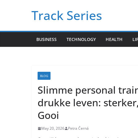
Skip
Track Series
to
content
BUSINESS
TECHNOLOGY
HEALTH
LI
BLOG
Slimme personal train
drukke leven: sterker,
Gooi
May 20, 2026
Petra Černá