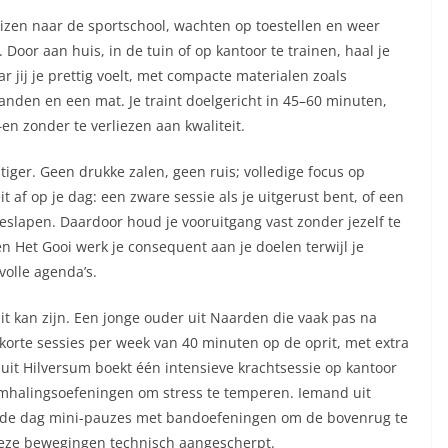
eizen naar de sportschool, wachten op toestellen en weer
Door aan huis, in de tuin of op kantoor te trainen, haal je
r jij je prettig voelt, met compacte materialen zoals
anden en een mat. Je traint doelgericht in 45–60 minuten,
n zonder te verliezen aan kwaliteit.
stiger. Geen drukke zalen, geen ruis; volledige focus op
t af op je dag: een zware sessie als je uitgerust bent, of een
geslapen. Daardoor houd je vooruitgang vast zonder jezelf te
 Het Gooi werk je consequent aan je doelen terwijl je
volle agenda’s.
dit kan zijn. Een jonge ouder uit Naarden die vaak pas na
 korte sessies per week van 40 minuten op de oprit, met extra
 uit Hilversum boekt één intensieve krachtsessie op kantoor
ademhalingsoefeningen om stress te temperen. Iemand uit
 de dag mini-pauzes met bandoefeningen om de bovenrug te
 deze bewegingen technisch aangescherpt.