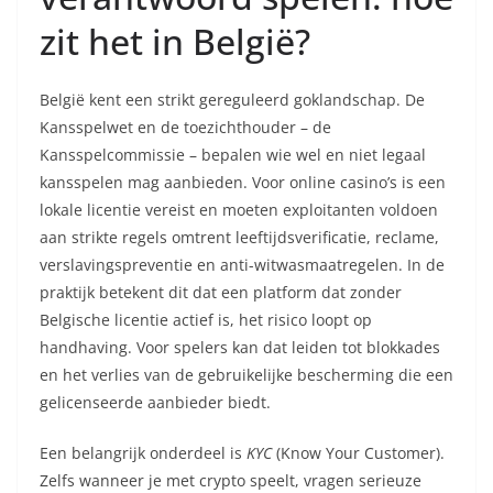
zit het in België?
België kent een strikt gereguleerd goklandschap. De
Kansspelwet en de toezichthouder – de
Kansspelcommissie – bepalen wie wel en niet legaal
kansspelen mag aanbieden. Voor online casino’s is een
lokale licentie vereist en moeten exploitanten voldoen
aan strikte regels omtrent leeftijdsverificatie, reclame,
verslavingspreventie en anti-witwasmaatregelen. In de
praktijk betekent dit dat een platform dat zonder
Belgische licentie actief is, het risico loopt op
handhaving. Voor spelers kan dat leiden tot blokkades
en het verlies van de gebruikelijke bescherming die een
gelicenseerde aanbieder biedt.
Een belangrijk onderdeel is
KYC
(Know Your Customer).
Zelfs wanneer je met crypto speelt, vragen serieuze