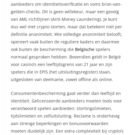
aanbieders om identiteitsverificatie en soms bron-van-
gelden-checks. Dit is geen willekeur, maar een gevolg
van
AML
-richtlijnen (Anti-Money Laundering). Je kunt
dus wel met crypto storten, maar dat betekent niet per
definitie anonimiteit. Wie volledige anonimiteit belooft,
opereert vaak buiten de reguliere kaders en daarmee
ook buiten de bescherming die
Belgische
spelers
normaal gesproken hebben. Bovendien geldt in België
voor casino’s een leeftijdsgrens van 21 jaar en zijn
spelers die in EPIS (het uitsluitingsregister) staan,
uitgesloten van deelname, zowel offline als online.
Consumentenbescherming gaat verder dan leeftijd en
identiteit. Gelicenseerde aanbieders moeten tools voor
verantwoord spelen aanbieden: stortingslimieten,
tijdslimieten en zelfuitsluiting. Reclame is onderhevig
aan strenge beperkingen en bonusvoorwaarden
moeten duidelijk zijn. Een extra complexiteit bij crypto’s