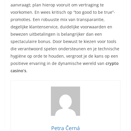
aanvraagt; plan hierop vooruit om vertraging te
voorkomen. En wees kritisch op “too good to be true”-
promoties. Een robuuste mix van transparantie,
degelijke klantenservice, duidelijke voorwaarden en
bewezen uitbetalingen is belangrijker dan een
spectaculaire bonus. Door bewust te kiezen voor tools
die verantwoord spelen ondersteunen en je technische
hygiëne op orde te houden, vergroot je de kans op een
positieve ervaring in de dynamische wereld van
crypto
casino’s
.
Petra Černá