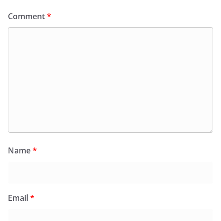
Comment
*
Name
*
Email
*