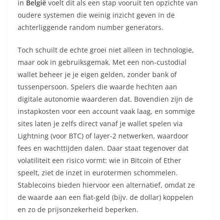
in
België
voelt dit als een stap vooruit ten opzichte van
oudere systemen die weinig inzicht geven in de
achterliggende random number generators.
Toch schuilt de echte groei niet alleen in technologie,
maar ook in gebruiksgemak. Met een non-custodial
wallet beheer je je eigen gelden, zonder bank of
tussenpersoon. Spelers die waarde hechten aan
digitale autonomie waarderen dat. Bovendien zijn de
instapkosten voor een account vaak laag, en sommige
sites laten je zelfs direct vanaf je wallet spelen via
Lightning (voor BTC) of layer-2 netwerken, waardoor
fees en wachttijden dalen. Daar staat tegenover dat
volatiliteit een risico vormt: wie in Bitcoin of Ether
speelt, ziet de inzet in eurotermen schommelen.
Stablecoins bieden hiervoor een alternatief, omdat ze
de waarde aan een fiat-geld (bijv. de dollar) koppelen
en zo de prijsonzekerheid beperken.