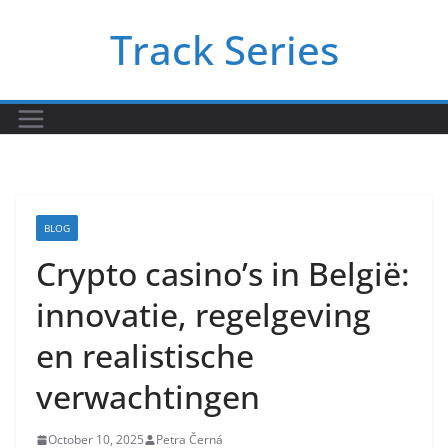
Skip
Track Series
to
content
BLOG
Crypto casino’s in België:
innovatie, regelgeving
en realistische
verwachtingen
October 10, 2025
Petra Černá