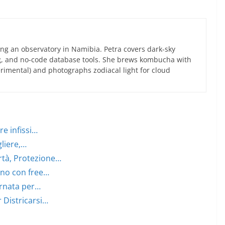
ng an observatory in Namibia. Petra covers dark-sky
g, and no-code database tools. She brews kombucha with
rimental) and photographs zodiacal light for cloud
re infissi…
liere,…
rtà, Protezione…
ino con free…
ornata per…
 Districarsi…