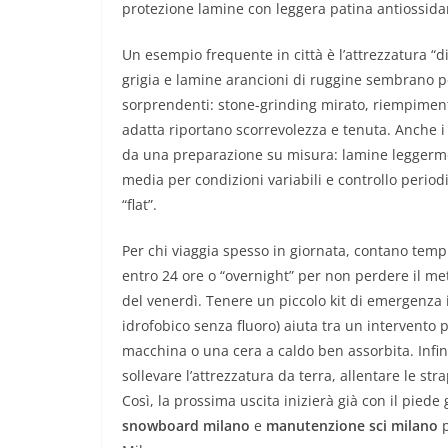
protezione lamine con leggera patina antiossidante
Un esempio frequente in città è l’attrezzatura “d
grigia e lamine arancioni di ruggine sembrano p
sorprendenti: stone-grinding mirato, riempimento
adatta riportano scorrevolezza e tenuta. Anche 
da una preparazione su misura: lamine leggermen
media per condizioni variabili e controllo periodi
“flat”.
Per chi viaggia spesso in giornata, contano tempi
entro 24 ore o “overnight” per non perdere il met
del venerdì. Tenere un piccolo kit di emergenza
idrofobico senza fluoro) aiuta tra un intervento p
macchina o una cera a caldo ben assorbita. Infine
sollevare l’attrezzatura da terra, allentare le str
Così, la prossima uscita inizierà già con il piede
snowboard milano
e
manutenzione sci milano
p