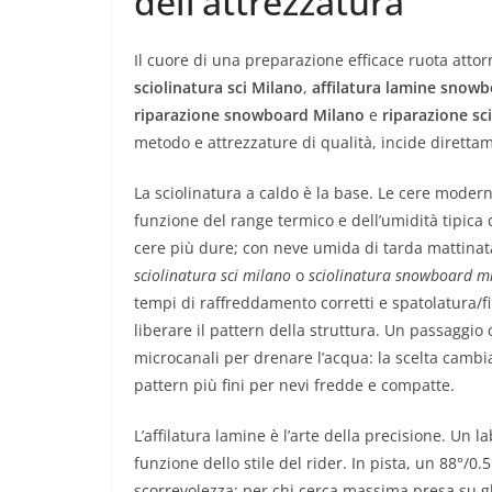
dell’attrezzatura
Il cuore di una preparazione efficace ruota attorn
sciolinatura sci Milano
,
affilatura lamine snow
riparazione snowboard Milano
e
riparazione sc
metodo e attrezzature di qualità, incide direttam
La sciolinatura a caldo è la base. Le cere modern
funzione del range termico e dell’umidità tipica 
cere più dure; con neve umida di tarda mattinat
sciolinatura sci milano
o
sciolinatura snowboard m
tempi di raffreddamento corretti e spatolatura/fi
liberare il pattern della struttura. Un passaggio c
microcanali per drenare l’acqua: la scelta cambi
pattern più fini per nevi fredde e compatte.
L’affilatura lamine è l’arte della precisione. Un 
funzione dello stile del rider. In pista, un 88°/0
scorrevolezza; per chi cerca massima presa su gh