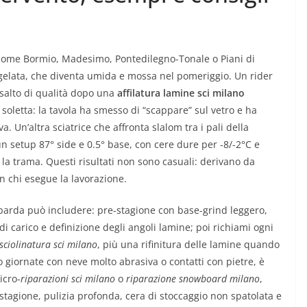
 come Bormio, Madesimo, Pontedilegno-Tonale o Piani di
gelata, che diventa umida e mossa nel pomeriggio. Un rider
 salto di qualità dopo una
affilatura lamine sci milano
soletta: la tavola ha smesso di “scappare” sul vetro e ha
 Un’altra sciatrice che affronta slalom tra i pali della
un setup 87° side e 0.5° base, con cere dure per -8/-2°C e
 la trama. Questi risultati non sono casuali: derivano da
on chi esegue la lavorazione.
barda può includere: pre-stagione con base-grind leggero,
di carico e definizione degli angoli lamine; poi richiami ogni
sciolinatura sci milano
, più una rifinitura delle lamine quando
 giornate con neve molto abrasiva o contatti con pietre, è
icro-
riparazioni sci milano
o
riparazione snowboard milano
,
 stagione, pulizia profonda, cera di stoccaggio non spatolata e