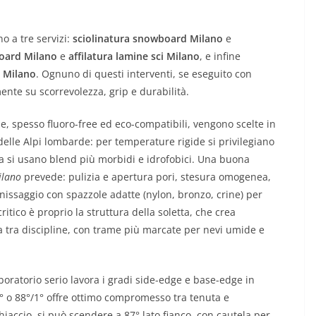
o a tre servizi:
sciolinatura snowboard Milano
e
board Milano
e
affilatura lamine sci Milano
, e infine
i Milano
. Ognuno di questi interventi, se eseguito con
ente su scorrevolezza, grip e durabilità.
e, spesso fluoro-free ed eco-compatibili, vengono scelte in
delle Alpi lombarde: per temperature rigide si privilegiano
a si usano blend più morbidi e idrofobici. Una buona
ilano
prevede: pulizia e apertura pori, stesura omogenea,
nissaggio con spazzole adatte (nylon, bronzo, crine) per
ritico è proprio la struttura della soletta, che crea
a tra discipline, con trame più marcate per nevi umide e
laboratorio serio lavora i gradi side-edge e base-edge in
.5° o 88°/1° offre ottimo compromesso tra tenuta e
iaccio, si può scendere a 87° lato fianco, con cautela per