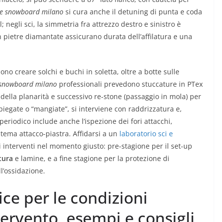
ine snowboard milano
si cura anche il detuning di punta e coda
l; negli sci, la simmetria fra attrezzo destro e sinistro è
on pietre diamantate assicurano durata dell’affilatura e una
ono creare solchi e buchi in soletta, oltre a botte sulle
 snowboard milano
professionali prevedono stuccature in PTex
o della planarità e successivo re-stone (passaggio in mola) per
 piegate o “mangiate”, si interviene con raddrizzatura e,
eriodico include anche l’ispezione dei fori attacchi,
 sistema attacco-piastra. Affidarsi a un
laboratorio sci e
 interventi nel momento giusto: pre-stagione per il set-up
tura
e lamine, e a fine stagione per la protezione di
l’ossidazione.
tice per le condizioni
tervento, esempi e consigli