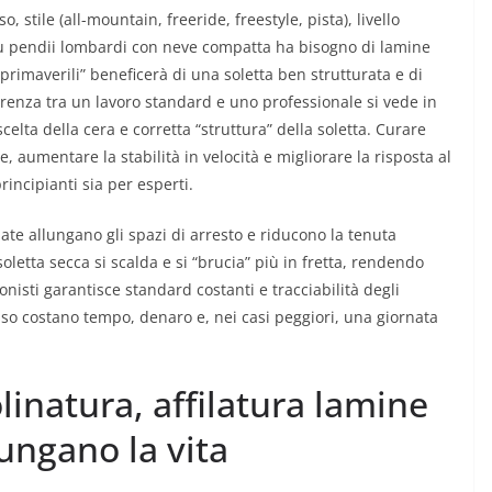
o, stile (all-mountain, freeride, freestyle, pista), livello
 su pendii lombardi con neve compatta ha bisogno di lamine
 “primaverili” beneficerà di una soletta ben strutturata e di
erenza tra un lavoro standard e uno professionale si vede in
scelta della cera e corretta “struttura” della soletta. Curare
e, aumentare la stabilità in velocità e migliorare la risposta al
rincipianti sia per esperti.
ate allungano gli spazi di arresto e riducono la tenuta
oletta secca si scalda e si “brucia” più in fretta, rendendo
nisti garantisce standard costanti e tracciabilità degli
pesso costano tempo, denaro e, nei casi peggiori, una giornata
olinatura, affilatura lamine
lungano la vita