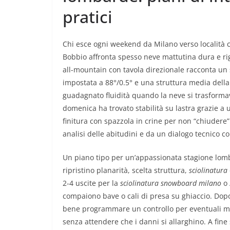
pratici
Chi esce ogni weekend da Milano verso località
Bobbio affronta spesso neve mattutina dura e ri
all-mountain con tavola direzionale racconta un
impostata a 88°/0.5° e una struttura media della 
guadagnato fluidità quando la neve si trasformava.
domenica ha trovato stabilità su lastra grazie a 
finitura con spazzola in crine per non “chiudere”
analisi delle abitudini e da un dialogo tecnico c
Un piano tipo per un’appassionata stagione lom
ripristino planarità, scelta struttura,
sciolinatura
2-4 uscite per la
sciolinatura snowboard milano
o
compaiono bave o cali di presa su ghiaccio. Dopo
bene programmare un controllo per eventuali m
senza attendere che i danni si allarghino. A fine