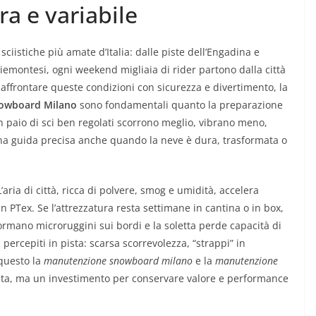
ra e variabile
sciistiche più amate d’Italia: dalle piste dell’Engadina e
 piemontesi, ogni weekend migliaia di rider partono dalla città
 affrontare queste condizioni con sicurezza e divertimento, la
owboard Milano
sono fondamentali quanto la preparazione
 un paio di sci ben regolati scorrono meglio, vibrano meno,
na guida precisa anche quando la neve è dura, trasformata o
aria di città, ricca di polvere, smog e umidità, accelera
in PTex. Se l’attrezzatura resta settimane in cantina o in box,
formano microruggini sui bordi e la soletta perde capacità di
percepiti in pista: scarsa scorrevolezza, “strappi” in
 questo la
manutenzione snowboard milano
e la
manutenzione
ta, ma un investimento per conservare valore e performance