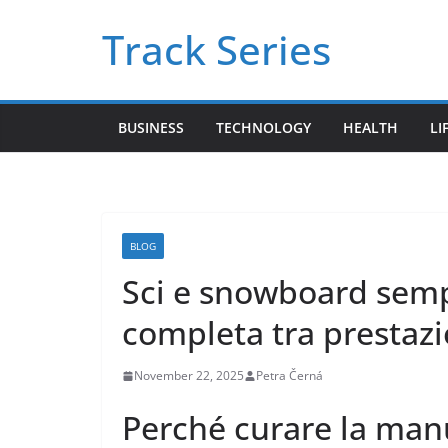
Skip
Track Series
to
content
BUSINESS
TECHNOLOGY
HEALTH
LI
BLOG
Sci e snowboard semp
completa tra prestazi
November 22, 2025
Petra Černá
Perché curare la manu