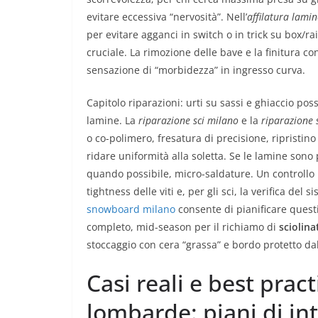
evitare eccessiva “nervosità”. Nell’
affilatura lam
per evitare agganci in switch o in trick su box/rai
cruciale. La rimozione delle bave e la finitura c
sensazione di “morbidezza” in ingresso curva.
Capitolo riparazioni: urti su sassi e ghiaccio poss
lamine. La
riparazione sci milano
e la
riparazione
o co-polimero, fresatura di precisione, ripristin
ridare uniformità alla soletta. Se le lamine sono
quando possibile, micro-saldature. Un controllo p
tightness delle viti e, per gli sci, la verifica del
snowboard milano
consente di pianificare questi
completo, mid-season per il richiamo di
sciolina
stoccaggio con cera “grassa” e bordo protetto dal
Casi reali e best prac
lombarde: piani di in