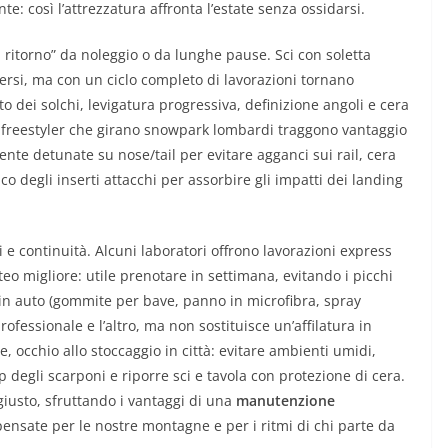
: così l’attrezzatura affronta l’estate senza ossidarsi.
i ritorno” da noleggio o da lunghe pause. Sci con soletta
ersi, ma con un ciclo completo di lavorazioni tornano
 dei solchi, levigatura progressiva, definizione angoli e cera
i freestyler che girano snowpark lombardi traggono vantaggio
te detunate su nose/tail per evitare agganci sui rail, cera
co degli inserti attacchi per assorbire gli impatti dei landing
 e continuità. Alcuni laboratori offrono lavorazioni express
eo migliore: utile prenotare in settimana, evitando i picchi
 in auto (gommite per bave, panno in microfibra, spray
rofessionale e l’altro, ma non sostituisce un’affilatura in
, occhio allo stoccaggio in città: evitare ambienti umidi,
ap degli scarponi e riporre sci e tavola con protezione di cera.
 giusto, sfruttando i vantaggi di una
manutenzione
ensate per le nostre montagne e per i ritmi di chi parte da