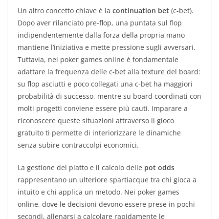
Un altro concetto chiave è la
continuation bet
(c-bet).
Dopo aver rilanciato pre-flop, una puntata sul flop
indipendentemente dalla forza della propria mano
mantiene l’iniziativa e mette pressione sugli avversari.
Tuttavia, nei poker games online è fondamentale
adattare la frequenza delle c-bet alla texture del board:
su flop asciutti e poco collegati una c-bet ha maggiori
probabilità di successo, mentre su board coordinati con
molti progetti conviene essere più cauti. Imparare a
riconoscere queste situazioni attraverso il gioco
gratuito ti permette di interiorizzare le dinamiche
senza subire contraccolpi economici.
La gestione del piatto e il calcolo delle
pot odds
rappresentano un ulteriore spartiacque tra chi gioca a
intuito e chi applica un metodo. Nei poker games
online, dove le decisioni devono essere prese in pochi
secondi, allenarsi a calcolare rapidamente le