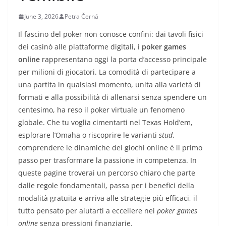
June 3, 2026
Petra Černá
Il fascino del poker non conosce confini: dai tavoli fisici
dei casinò alle piattaforme digitali, i
poker games
online
rappresentano oggi la porta d’accesso principale
per milioni di giocatori. La comodità di partecipare a
una partita in qualsiasi momento, unita alla varietà di
formati e alla possibilità di allenarsi senza spendere un
centesimo, ha reso il poker virtuale un fenomeno
globale. Che tu voglia cimentarti nel Texas Hold’em,
esplorare l’Omaha o riscoprire le varianti
stud
,
comprendere le dinamiche dei giochi online è il primo
passo per trasformare la passione in competenza. In
queste pagine troverai un percorso chiaro che parte
dalle regole fondamentali, passa per i benefici della
modalità gratuita e arriva alle strategie più efficaci, il
tutto pensato per aiutarti a eccellere nei
poker games
online
senza pressioni finanziarie.