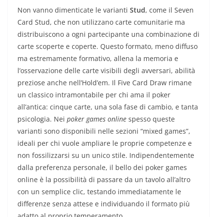
Non vanno dimenticate le varianti
Stud
, come il Seven
Card Stud, che non utilizzano carte comunitarie ma
distribuiscono a ogni partecipante una combinazione di
carte scoperte e coperte. Questo formato, meno diffuso
ma estremamente formativo, allena la memoria e
l’osservazione delle carte visibili degli avversari, abilità
preziose anche nell’Hold’em. Il Five Card Draw rimane
un classico intramontabile per chi ama il poker
all’antica: cinque carte, una sola fase di cambio, e tanta
psicologia. Nei
poker games online
spesso queste
varianti sono disponibili nelle sezioni “mixed games”,
ideali per chi vuole ampliare le proprie competenze e
non fossilizzarsi su un unico stile. Indipendentemente
dalla preferenza personale, il bello dei poker games
online è la possibilità di passare da un tavolo all’altro
con un semplice clic, testando immediatamente le
differenze senza attese e individuando il formato più
adatto al proprio temperamento.