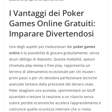
I Vantaggi dei Poker
Games Online Gratuiti:
Imparare Divertendosi
Uno degli aspetti più rivoluzionari dei
poker games
online
è la possibilità di giocare gratuitamente, senza
alcun obbligo di deposito. Questa modalità, spesso
chiamata
play money
o free play, rappresenta un
terreno di allenamento eccezionale per chi muove i
primi passi o per chi desidera perfezionare tecniche
avanzate lontano dalla pressione del denaro reale.
Poter sbagliare una puntata, sperimentare un bluff
azzardato o testare la reazione a un rilancio senza
subire perdite economiche accelera l’apprendimento e
costruisce quella sicurezza interiore che si rivela