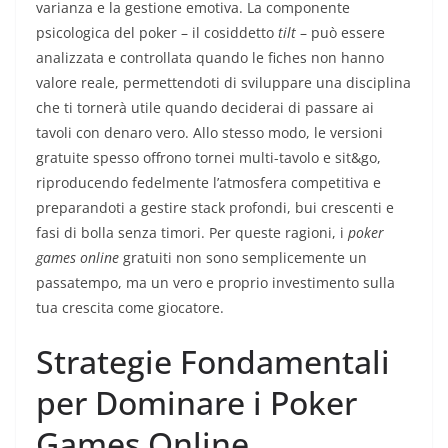
varianza e la gestione emotiva. La componente
psicologica del poker – il cosiddetto
tilt
– può essere
analizzata e controllata quando le fiches non hanno
valore reale, permettendoti di sviluppare una disciplina
che ti tornerà utile quando deciderai di passare ai
tavoli con denaro vero. Allo stesso modo, le versioni
gratuite spesso offrono tornei multi-tavolo e sit&go,
riproducendo fedelmente l’atmosfera competitiva e
preparandoti a gestire stack profondi, bui crescenti e
fasi di bolla senza timori. Per queste ragioni, i
poker
games online
gratuiti non sono semplicemente un
passatempo, ma un vero e proprio investimento sulla
tua crescita come giocatore.
Strategie Fondamentali
per Dominare i Poker
Games Online