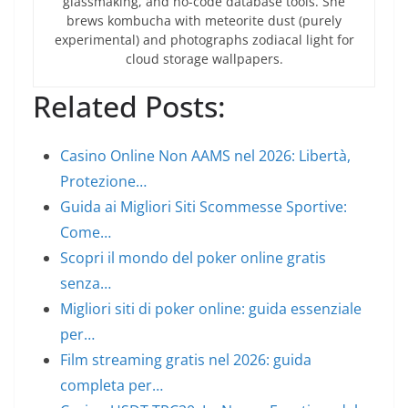
glassmaking, and no-code database tools. She
brews kombucha with meteorite dust (purely
experimental) and photographs zodiacal light for
cloud storage wallpapers.
Related Posts:
Casino Online Non AAMS nel 2026: Libertà,
Protezione…
Guida ai Migliori Siti Scommesse Sportive:
Come…
Scopri il mondo del poker online gratis
senza…
Migliori siti di poker online: guida essenziale
per…
Film streaming gratis nel 2026: guida
completa per…