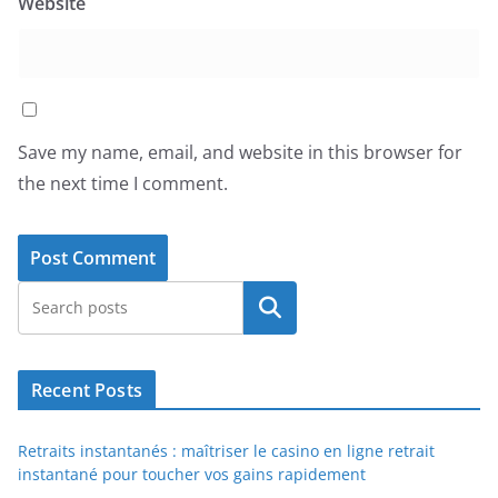
Website
Save my name, email, and website in this browser for
the next time I comment.
Search
Recent Posts
Retraits instantanés : maîtriser le casino en ligne retrait
instantané pour toucher vos gains rapidement