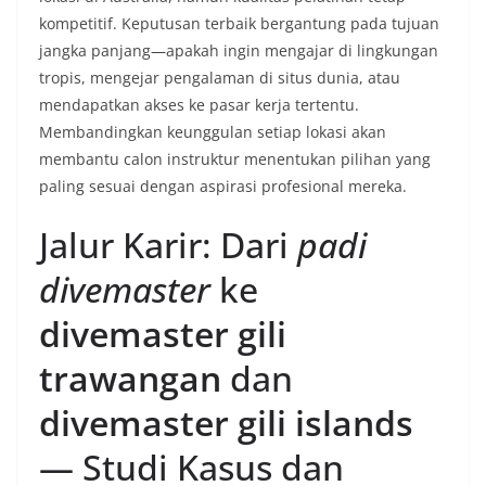
kompetitif. Keputusan terbaik bergantung pada tujuan
jangka panjang—apakah ingin mengajar di lingkungan
tropis, mengejar pengalaman di situs dunia, atau
mendapatkan akses ke pasar kerja tertentu.
Membandingkan keunggulan setiap lokasi akan
membantu calon instruktur menentukan pilihan yang
paling sesuai dengan aspirasi profesional mereka.
Jalur Karir: Dari
padi
divemaster
ke
divemaster gili
trawangan
dan
divemaster gili islands
— Studi Kasus dan