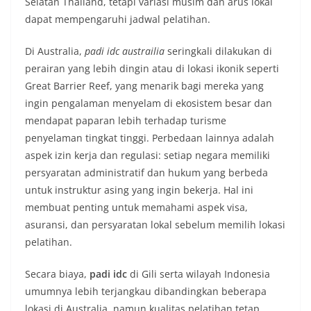
Selatan Thailand, tetapi variasi musim dan arus lokal
dapat mempengaruhi jadwal pelatihan.
Di Australia,
padi idc austrailia
seringkali dilakukan di
perairan yang lebih dingin atau di lokasi ikonik seperti
Great Barrier Reef, yang menarik bagi mereka yang
ingin pengalaman menyelam di ekosistem besar dan
mendapat paparan lebih terhadap turisme
penyelaman tingkat tinggi. Perbedaan lainnya adalah
aspek izin kerja dan regulasi: setiap negara memiliki
persyaratan administratif dan hukum yang berbeda
untuk instruktur asing yang ingin bekerja. Hal ini
membuat penting untuk memahami aspek visa,
asuransi, dan persyaratan lokal sebelum memilih lokasi
pelatihan.
Secara biaya,
padi idc
di Gili serta wilayah Indonesia
umumnya lebih terjangkau dibandingkan beberapa
lokasi di Australia, namun kualitas pelatihan tetap