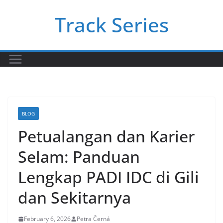
Skip
Track Series
to
content
BLOG
Petualangan dan Karier
Selam: Panduan
Lengkap PADI IDC di Gili
dan Sekitarnya
February 6, 2026
Petra Černá