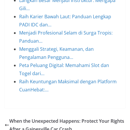
Langkah Besar Menjadi Instruktur: Mengapa
Gili…
Raih Karier Bawah Laut: Panduan Lengkap
PADI IDC dan…
Menjadi Profesional Selam di Surga Tropis:
Panduan…
Menggali Strategi, Keamanan, dan
Pengalaman Pengguna…
Peta Peluang Digital: Memahami Slot dan
Togel dari…
Raih Keuntungan Maksimal dengan Platform
CuanHebat:…
When the Unexpected Happens: Protect Your Rights
After a Gainesville Car Crash