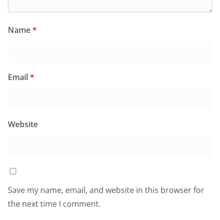
Name
*
Email
*
Website
Save my name, email, and website in this browser for
the next time I comment.