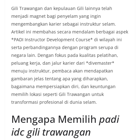
Gili Trawangan dan kepulauan Gili lainnya telah
menjadi magnet bagi penyelam yang ingin
mengembangkan karier sebagai instruktur selam.
Artikel ini membahas secara mendalam berbagai aspek
*PADI Instructor Development Course* di wilayah ini
serta perbandingannya dengan program serupa di
negara lain. Dengan fokus pada kualitas pelatihan,
peluang kerja, dan jalur karier dari *divemaster*
menuju instruktur, pembaca akan mendapatkan
gambaran jelas tentang apa yang diharapkan,
bagaimana mempersiapkan diri, dan keuntungan
memilih lokasi seperti Gili Trawangan untuk
transformasi profesional di dunia selam.
Mengapa Memilih
padi
idc gili trawangan