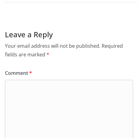
Leave a Reply
Your email address will not be published.
Required
fields are marked
*
Comment
*