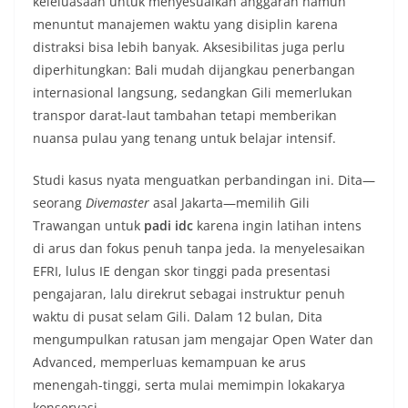
keleluasaan untuk menyesuaikan anggaran namun
menuntut manajemen waktu yang disiplin karena
distraksi bisa lebih banyak. Aksesibilitas juga perlu
diperhitungkan: Bali mudah dijangkau penerbangan
internasional langsung, sedangkan Gili memerlukan
transpor darat-laut tambahan tetapi memberikan
nuansa pulau yang tenang untuk belajar intensif.
Studi kasus nyata menguatkan perbandingan ini. Dita—
seorang
Divemaster
asal Jakarta—memilih Gili
Trawangan untuk
padi idc
karena ingin latihan intens
di arus dan fokus penuh tanpa jeda. Ia menyelesaikan
EFRI, lulus IE dengan skor tinggi pada presentasi
pengajaran, lalu direkrut sebagai instruktur penuh
waktu di pusat selam Gili. Dalam 12 bulan, Dita
mengumpulkan ratusan jam mengajar Open Water dan
Advanced, memperluas kemampuan ke arus
menengah-tinggi, serta mulai memimpin lokakarya
konservasi.