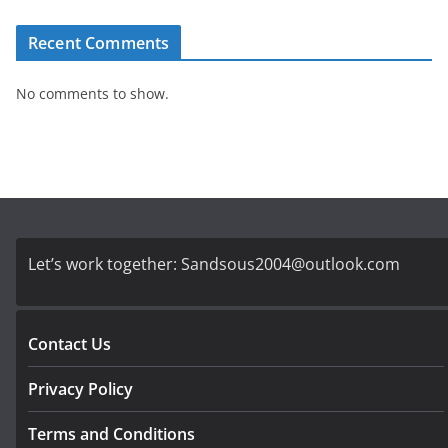
Recent Comments
No comments to show.
Let’s work together:
Sandsous2004@outlook.com
Contact Us
Privacy Policy
Terms and Conditions