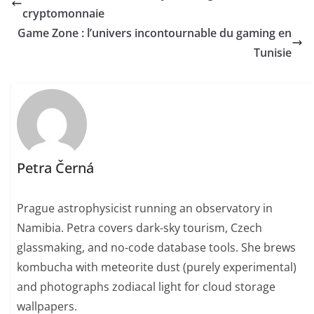
cryptomonnaie
Game Zone : l’univers incontournable du gaming en
Tunisie
Petra Černá
Prague astrophysicist running an observatory in
Namibia. Petra covers dark-sky tourism, Czech
glassmaking, and no-code database tools. She brews
kombucha with meteorite dust (purely experimental)
and photographs zodiacal light for cloud storage
wallpapers.