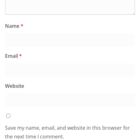
Name
*
Email
*
Website
Save my name, email, and website in this browser for
the next time I comment.