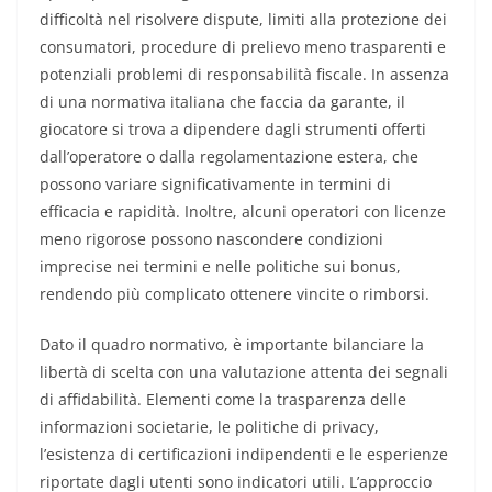
difficoltà nel risolvere dispute, limiti alla protezione dei
consumatori, procedure di prelievo meno trasparenti e
potenziali problemi di responsabilità fiscale. In assenza
di una normativa italiana che faccia da garante, il
giocatore si trova a dipendere dagli strumenti offerti
dall’operatore o dalla regolamentazione estera, che
possono variare significativamente in termini di
efficacia e rapidità. Inoltre, alcuni operatori con licenze
meno rigorose possono nascondere condizioni
imprecise nei termini e nelle politiche sui bonus,
rendendo più complicato ottenere vincite o rimborsi.
Dato il quadro normativo, è importante bilanciare la
libertà di scelta con una valutazione attenta dei segnali
di affidabilità. Elementi come la trasparenza delle
informazioni societarie, le politiche di privacy,
l’esistenza di certificazioni indipendenti e le esperienze
riportate dagli utenti sono indicatori utili. L’approccio