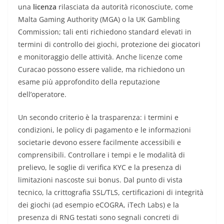
una
licenza
rilasciata da autorità riconosciute, come
Malta Gaming Authority (MGA) o la UK Gambling
Commission; tali enti richiedono standard elevati in
termini di controllo dei giochi, protezione dei giocatori
e monitoraggio delle attività. Anche licenze come
Curacao possono essere valide, ma richiedono un
esame più approfondito della reputazione
dell’operatore.
Un secondo criterio è la trasparenza: i termini e
condizioni, le policy di pagamento e le informazioni
societarie devono essere facilmente accessibili e
comprensibili. Controllare i tempi e le modalità di
prelievo, le soglie di verifica KYC e la presenza di
limitazioni nascoste sui bonus. Dal punto di vista
tecnico, la crittografia SSL/TLS, certificazioni di integrità
dei giochi (ad esempio eCOGRA, iTech Labs) e la
presenza di RNG testati sono segnali concreti di