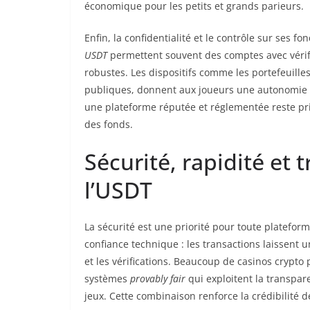
économique pour les petits et grands parieurs.
Enfin, la confidentialité et le contrôle sur ses f
USDT
permettent souvent des comptes avec vérifi
robustes. Les dispositifs comme les portefeuilles
publiques, donnent aux joueurs une autonomie et
une plateforme réputée et réglementée reste prim
des fonds.
Sécurité, rapidité et 
l’USDT
La sécurité est une priorité pour toute plateforme
confiance technique : les transactions laissent u
et les vérifications. Beaucoup de casinos crypto
systèmes
provably fair
qui exploitent la transpar
jeux. Cette combinaison renforce la crédibilité d