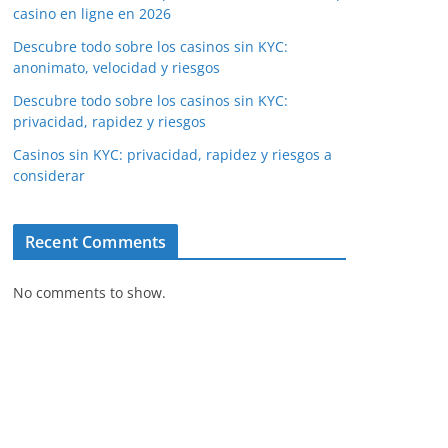
casino en ligne en 2026
Descubre todo sobre los casinos sin KYC:
anonimato, velocidad y riesgos
Descubre todo sobre los casinos sin KYC:
privacidad, rapidez y riesgos
Casinos sin KYC: privacidad, rapidez y riesgos a
considerar
Recent Comments
No comments to show.