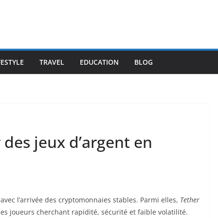
FESTYLE
TRAVEL
EDUCATION
BLOG
r des jeux d’argent en
avec l’arrivée des cryptomonnaies stables. Parmi elles,
Tether
 joueurs cherchant rapidité, sécurité et faible volatilité.