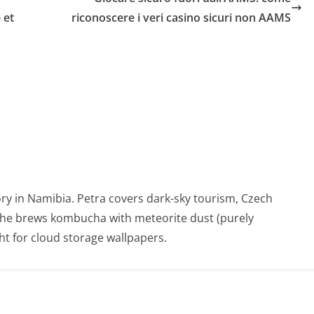
 et
riconoscere i veri casino sicuri non AAMS
ry in Namibia. Petra covers dark-sky tourism, Czech
She brews kombucha with meteorite dust (purely
t for cloud storage wallpapers.