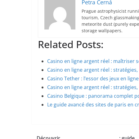
Petra Černá
Prague astrophysicist runni
tourism, Czech glassmakin
meteorite dust (purely expe
storage wallpapers.
Related Posts:
Casino en ligne argent réel : maîtriser 
Casino en ligne argent réel : stratégies
Casino Tether : l’essor des jeux en lig
Casino en ligne argent réel : stratégies
Casino Belgique : panorama complet p
Le guide avancé des sites de paris en c
Découvrir
: guide