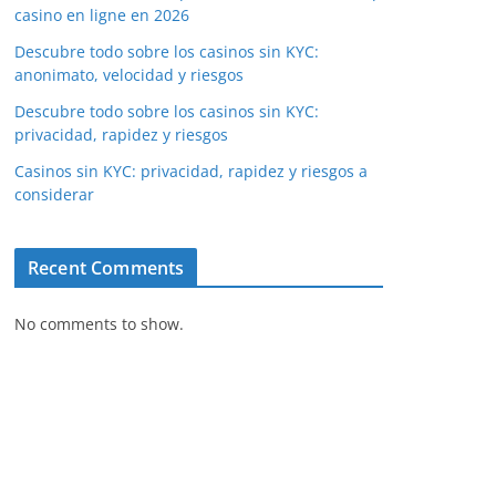
casino en ligne en 2026
Descubre todo sobre los casinos sin KYC:
anonimato, velocidad y riesgos
Descubre todo sobre los casinos sin KYC:
privacidad, rapidez y riesgos
Casinos sin KYC: privacidad, rapidez y riesgos a
considerar
Recent Comments
No comments to show.