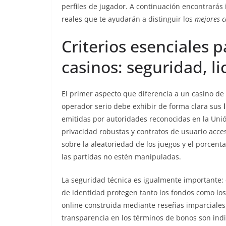
perfiles de jugador. A continuación encontrarás 
reales que te ayudarán a distinguir los
mejores c
Criterios esenciales p
casinos: seguridad, l
El primer aspecto que diferencia a un casino de 
operador serio debe exhibir de forma clara sus
emitidas por autoridades reconocidas en la Unió
privacidad robustas y contratos de usuario acces
sobre la aleatoriedad de los juegos y el porcenta
las partidas no estén manipuladas.
La seguridad técnica es igualmente importante: c
de identidad protegen tanto los fondos como los 
online construida mediante reseñas imparciales, 
transparencia en los términos de bonos son indi