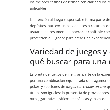
los mejores casinos describen con claridad los m
aplicables.
La atención al juego responsable forma parte d
depósitos, autoexclusión y enlaces a recursos 
usuario. En resumen, un operador confiable comb
protección al jugador para crear una experienci
Variedad de juegos y
qué buscar para una 
La oferta de juegos define gran parte de la expe
por una combinación equilibrada de tragamonedas
póker, y secciones de
juegos con crupier en vivo
qu
títulos son iguales: la presencia de proveedores
otros) garantiza gráficos, mecánicas y tasas de 