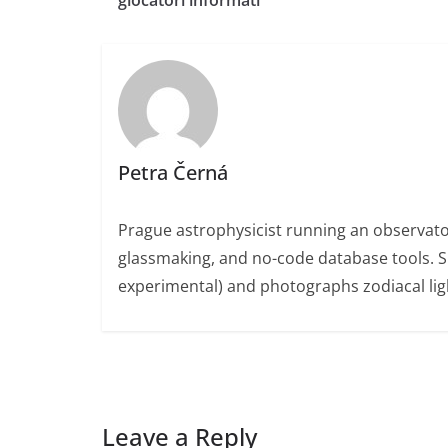
giocatori informati
Petra Černá
Prague astrophysicist running an observato
glassmaking, and no-code database tools. 
experimental) and photographs zodiacal ligh
Leave a Reply