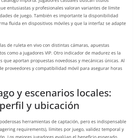
 catálogo importa. Jugadores casuales buscan títulos
ue entusiastas y profesionales valoran variantes de límite
cidades de juego. También es importante la disponibilidad
ma fluida en dispositivos móviles y que la interfaz se adapte
las de ruleta en vivo con distintas cámaras, apuestas
vatos como a jugadores VIP. Otro indicador de madurez es la
es que aportan propuestas novedosas y mecánicas únicas. Al
n de proveedores y compatibilidad móvil para asegurar horas
go y escenarios locales:
perfil y ubicación
poderosas herramientas de captación, pero es indispensable
agering requirements), límites por juego, validez temporal y
ión. Los mejores jugadores evalúan el beneficio esperado