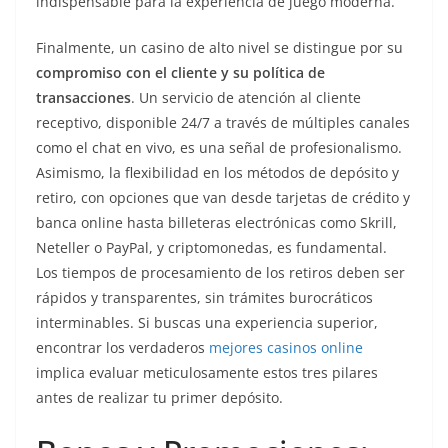
indispensable para la experiencia de juego moderna.
Finalmente, un casino de alto nivel se distingue por su
compromiso con el cliente y su política de
transacciones
. Un servicio de atención al cliente
receptivo, disponible 24/7 a través de múltiples canales
como el chat en vivo, es una señal de profesionalismo.
Asimismo, la flexibilidad en los métodos de depósito y
retiro, con opciones que van desde tarjetas de crédito y
banca online hasta billeteras electrónicas como Skrill,
Neteller o PayPal, y criptomonedas, es fundamental.
Los tiempos de procesamiento de los retiros deben ser
rápidos y transparentes, sin trámites burocráticos
interminables. Si buscas una experiencia superior,
encontrar los verdaderos
mejores casinos online
implica evaluar meticulosamente estos tres pilares
antes de realizar tu primer depósito.