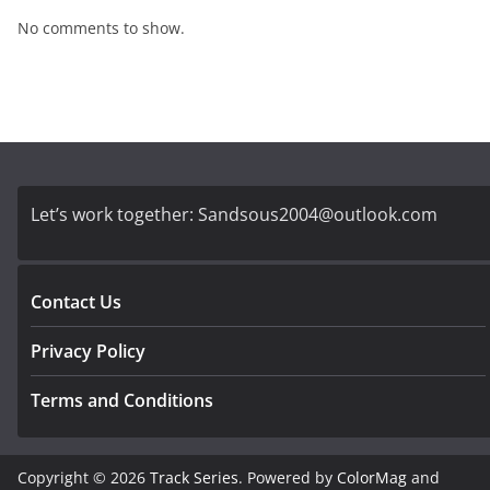
No comments to show.
Let’s work together:
Sandsous2004@outlook.com
Contact Us
Privacy Policy
Terms and Conditions
Copyright © 2026
Track Series
. Powered by
ColorMag
and