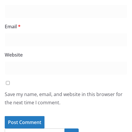
Email
*
Website
Save my name, email, and website in this browser for
the next time I comment.