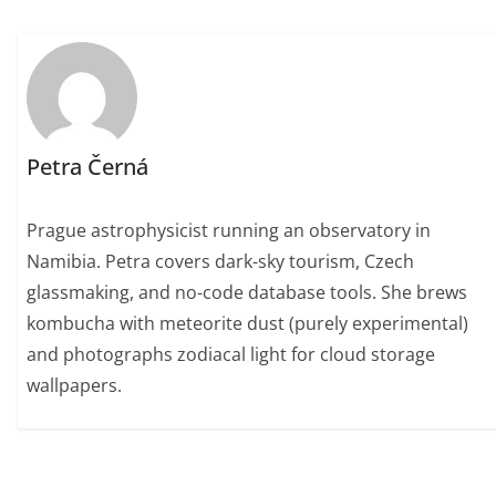
Petra Černá
Prague astrophysicist running an observatory in
Namibia. Petra covers dark-sky tourism, Czech
glassmaking, and no-code database tools. She brews
kombucha with meteorite dust (purely experimental)
and photographs zodiacal light for cloud storage
wallpapers.