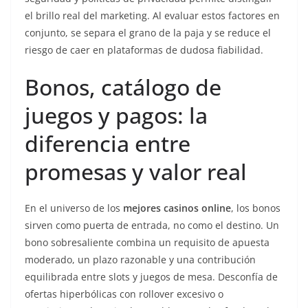
el brillo real del marketing. Al evaluar estos factores en
conjunto, se separa el grano de la paja y se reduce el
riesgo de caer en plataformas de dudosa fiabilidad.
Bonos, catálogo de
juegos y pagos: la
diferencia entre
promesas y valor real
En el universo de los
mejores casinos online
, los bonos
sirven como puerta de entrada, no como el destino. Un
bono sobresaliente combina un requisito de apuesta
moderado, un plazo razonable y una contribución
equilibrada entre slots y juegos de mesa. Desconfía de
ofertas hiperbólicas con rollover excesivo o