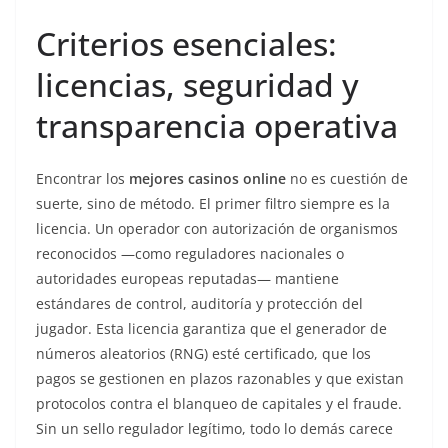
Criterios esenciales:
licencias, seguridad y
transparencia operativa
Encontrar los
mejores casinos online
no es cuestión de
suerte, sino de método. El primer filtro siempre es la
licencia. Un operador con autorización de organismos
reconocidos —como reguladores nacionales o
autoridades europeas reputadas— mantiene
estándares de control, auditoría y protección del
jugador. Esta licencia garantiza que el generador de
números aleatorios (RNG) esté certificado, que los
pagos se gestionen en plazos razonables y que existan
protocolos contra el blanqueo de capitales y el fraude.
Sin un sello regulador legítimo, todo lo demás carece