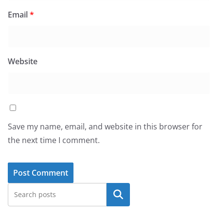
Email
*
Website
Save my name, email, and website in this browser for
the next time I comment.
Search