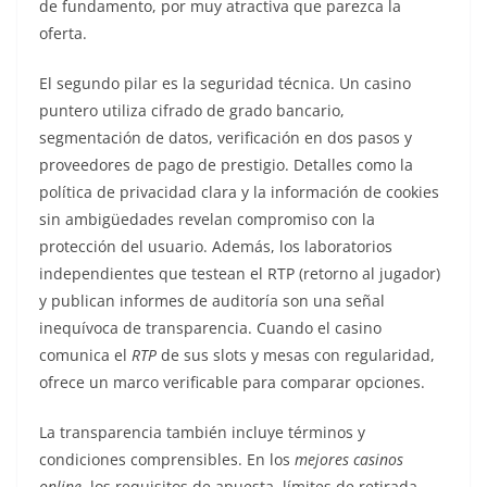
de fundamento, por muy atractiva que parezca la
oferta.
El segundo pilar es la seguridad técnica. Un casino
puntero utiliza cifrado de grado bancario,
segmentación de datos, verificación en dos pasos y
proveedores de pago de prestigio. Detalles como la
política de privacidad clara y la información de cookies
sin ambigüedades revelan compromiso con la
protección del usuario. Además, los laboratorios
independientes que testean el RTP (retorno al jugador)
y publican informes de auditoría son una señal
inequívoca de transparencia. Cuando el casino
comunica el
RTP
de sus slots y mesas con regularidad,
ofrece un marco verificable para comparar opciones.
La transparencia también incluye términos y
condiciones comprensibles. En los
mejores casinos
online
, los requisitos de apuesta, límites de retirada,