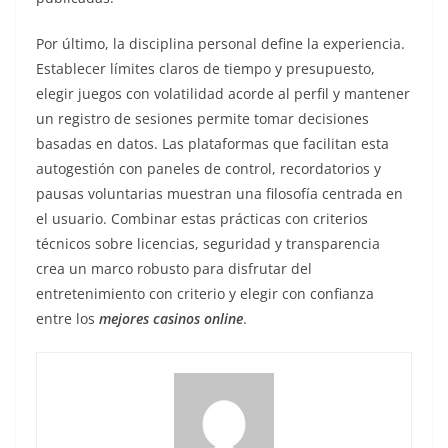
Por último, la disciplina personal define la experiencia.
Establecer límites claros de tiempo y presupuesto,
elegir juegos con volatilidad acorde al perfil y mantener
un registro de sesiones permite tomar decisiones
basadas en datos. Las plataformas que facilitan esta
autogestión con paneles de control, recordatorios y
pausas voluntarias muestran una filosofía centrada en
el usuario. Combinar estas prácticas con criterios
técnicos sobre licencias, seguridad y transparencia
crea un marco robusto para disfrutar del
entretenimiento con criterio y elegir con confianza
entre los
mejores casinos online
.