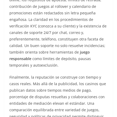
contribución de juegos al rollover y calendario de
promociones están redactados sin letra pequeña
engañosa. La claridad en los procedimientos de
verificación KYC (conozca a su cliente) y la existencia de
canales de soporte 24/7 por chat, correo y,
preferentemente, teléfono, constituyen otra faceta de
calidad. Un buen soporte no solo resuelve incidencias;
también orienta sobre herramientas de
juego
responsable
como límites de depósito, pausas
temporales y autoexclusión.
Finalmente, la reputación se construye con tiempo y
casos reales. Más allá de la publicidad, los casinos que
publican datos sobre tiempos medios de pago,
porcentaje de disputas resueltas y colaboraciones con
entidades de mediación elevan el estándar. Una
comparación equilibrada entre variedad de juegos,
seguridad y políticas de privacidad permite distinguir