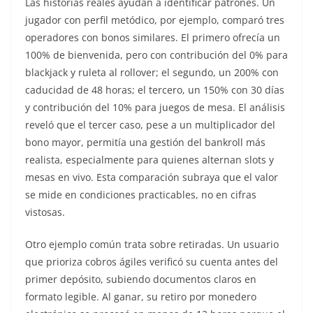
Las historias reales ayudan a identificar patrones. Un
jugador con perfil metódico, por ejemplo, comparó tres
operadores con bonos similares. El primero ofrecía un
100% de bienvenida, pero con contribución del 0% para
blackjack y ruleta al rollover; el segundo, un 200% con
caducidad de 48 horas; el tercero, un 150% con 30 días
y contribución del 10% para juegos de mesa. El análisis
reveló que el tercer caso, pese a un multiplicador del
bono mayor, permitía una gestión del bankroll más
realista, especialmente para quienes alternan slots y
mesas en vivo. Esta comparación subraya que el valor
se mide en condiciones practicables, no en cifras
vistosas.
Otro ejemplo común trata sobre retiradas. Un usuario
que prioriza cobros ágiles verificó su cuenta antes del
primer depósito, subiendo documentos claros en
formato legible. Al ganar, su retiro por monedero