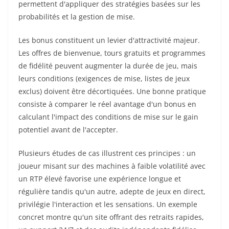
permettent d'appliquer des stratégies basées sur les
probabilités et la gestion de mise.
Les bonus constituent un levier d'attractivité majeur.
Les offres de bienvenue, tours gratuits et programmes
de fidélité peuvent augmenter la durée de jeu, mais
leurs conditions (exigences de mise, listes de jeux
exclus) doivent être décortiquées. Une bonne pratique
consiste à comparer le réel avantage d'un bonus en
calculant l'impact des conditions de mise sur le gain
potentiel avant de l'accepter.
Plusieurs études de cas illustrent ces principes : un
joueur misant sur des machines à faible volatilité avec
un RTP élevé favorise une expérience longue et
régulière tandis qu'un autre, adepte de jeux en direct,
privilégie l'interaction et les sensations. Un exemple
concret montre qu'un site offrant des retraits rapides,