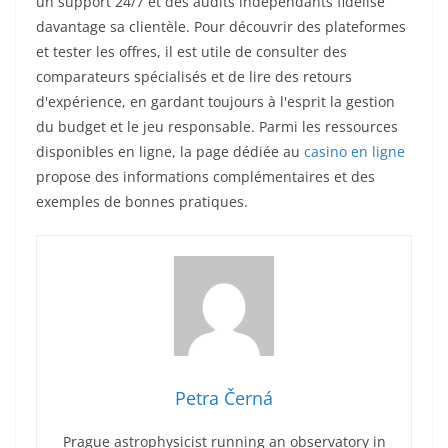
un support 24/7 et des audits indépendants fidélise
davantage sa clientèle. Pour découvrir des plateformes
et tester les offres, il est utile de consulter des
comparateurs spécialisés et de lire des retours
d'expérience, en gardant toujours à l'esprit la gestion
du budget et le jeu responsable. Parmi les ressources
disponibles en ligne, la page dédiée au
casino en ligne
propose des informations complémentaires et des
exemples de bonnes pratiques.
Petra Černá
Prague astrophysicist running an observatory in