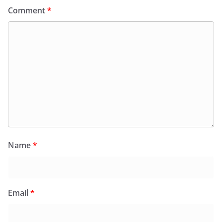
Comment
*
Name
*
Email
*