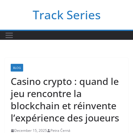
Skip
Track Series
to
content
BLOG
Casino crypto : quand le
jeu rencontre la
blockchain et réinvente
l’expérience des joueurs
December 15, 2025
Petra Černá