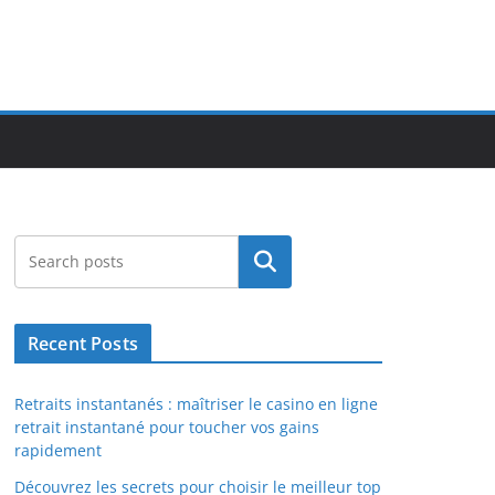
Search
Recent Posts
Retraits instantanés : maîtriser le casino en ligne
retrait instantané pour toucher vos gains
rapidement
Découvrez les secrets pour choisir le meilleur top