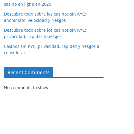
casino en ligne en 2026
Descubre todo sobre los casinos sin KYC:
anonimato, velocidad y riesgos
Descubre todo sobre los casinos sin KYC:
privacidad, rapidez y riesgos
Casinos sin KYC: privacidad, rapidez y riesgos a
considerar
Recent Comments
No comments to show.