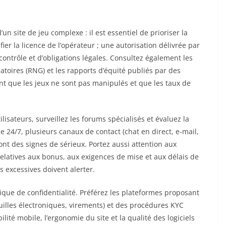
un site de jeu complexe : il est essentiel de prioriser la
er la licence de l’opérateur ; une autorisation délivrée par
ntrôle et d’obligations légales. Consultez également les
toires (RNG) et les rapports d’équité publiés par des
t que les jeux ne sont pas manipulés et que les taux de
tilisateurs, surveillez les forums spécialisés et évaluez la
le 24/7, plusieurs canaux de contact (chat en direct, e-mail,
ont des signes de sérieux. Portez aussi attention aux
 relatives aux bonus, aux exigences de mise et aux délais de
s excessives doivent alerter.
tique de confidentialité. Préférez les plateformes proposant
uilles électroniques, virements) et des procédures KYC
bilité mobile, l’ergonomie du site et la qualité des logiciels