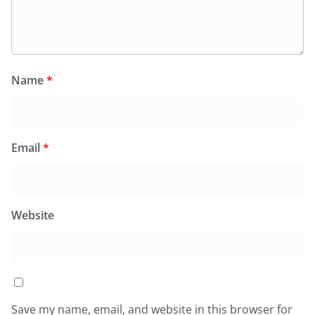
Name
*
Email
*
Website
Save my name, email, and website in this browser for