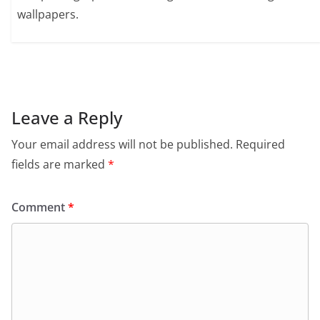
wallpapers.
Leave a Reply
Your email address will not be published.
Required
fields are marked
*
Comment
*