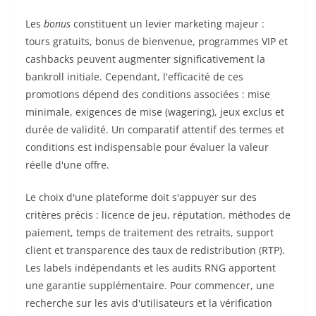
Les
bonus
constituent un levier marketing majeur :
tours gratuits, bonus de bienvenue, programmes VIP et
cashbacks peuvent augmenter significativement la
bankroll initiale. Cependant, l'efficacité de ces
promotions dépend des conditions associées : mise
minimale, exigences de mise (wagering), jeux exclus et
durée de validité. Un comparatif attentif des termes et
conditions est indispensable pour évaluer la valeur
réelle d'une offre.
Le choix d'une plateforme doit s'appuyer sur des
critères précis : licence de jeu, réputation, méthodes de
paiement, temps de traitement des retraits, support
client et transparence des taux de redistribution (RTP).
Les labels indépendants et les audits RNG apportent
une garantie supplémentaire. Pour commencer, une
recherche sur les avis d'utilisateurs et la vérification