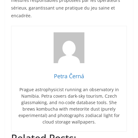
mesures responsables proposées par les opérateurs
sérieux, garantissant une pratique du jeu saine et
encadrée.
Petra Černá
Prague astrophysicist running an observatory in
Namibia. Petra covers dark-sky tourism, Czech
glassmaking, and no-code database tools. She
brews kombucha with meteorite dust (purely
experimental) and photographs zodiacal light for
cloud storage wallpapers.
Related Posts: