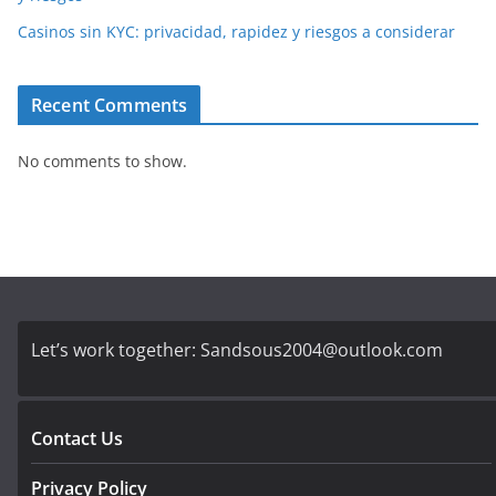
Casinos sin KYC: privacidad, rapidez y riesgos a considerar
Recent Comments
No comments to show.
Let’s work together:
Sandsous2004@outlook.com
Contact Us
Privacy Policy