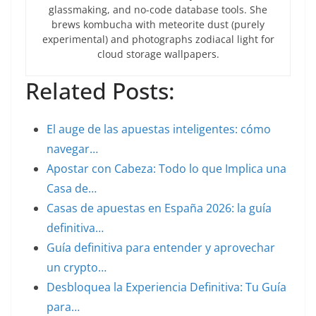
glassmaking, and no-code database tools. She
brews kombucha with meteorite dust (purely
experimental) and photographs zodiacal light for
cloud storage wallpapers.
Related Posts:
El auge de las apuestas inteligentes: cómo
navegar…
Apostar con Cabeza: Todo lo que Implica una
Casa de…
Casas de apuestas en España 2026: la guía
definitiva…
Guía definitiva para entender y aprovechar
un crypto…
Desbloquea la Experiencia Definitiva: Tu Guía
para…