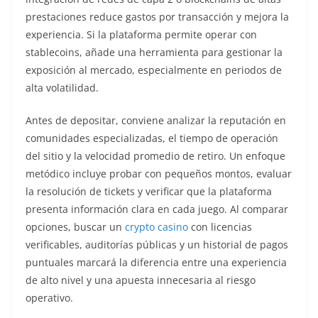
prestaciones reduce gastos por transacción y mejora la
experiencia. Si la plataforma permite operar con
stablecoins, añade una herramienta para gestionar la
exposición al mercado, especialmente en periodos de
alta volatilidad.
Antes de depositar, conviene analizar la reputación en
comunidades especializadas, el tiempo de operación
del sitio y la velocidad promedio de retiro. Un enfoque
metódico incluye probar con pequeños montos, evaluar
la resolución de tickets y verificar que la plataforma
presenta información clara en cada juego. Al comparar
opciones, buscar un
crypto casino
con licencias
verificables, auditorías públicas y un historial de pagos
puntuales marcará la diferencia entre una experiencia
de alto nivel y una apuesta innecesaria al riesgo
operativo.