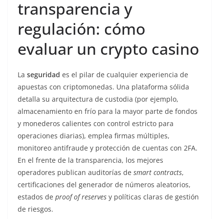
transparencia y
regulación: cómo
evaluar un crypto casino
La
seguridad
es el pilar de cualquier experiencia de
apuestas con criptomonedas. Una plataforma sólida
detalla su arquitectura de custodia (por ejemplo,
almacenamiento en frío para la mayor parte de fondos
y monederos calientes con control estricto para
operaciones diarias), emplea firmas múltiples,
monitoreo antifraude y protección de cuentas con 2FA.
En el frente de la transparencia, los mejores
operadores publican auditorías de
smart contracts
,
certificaciones del generador de números aleatorios,
estados de
proof of reserves
y políticas claras de gestión
de riesgos.