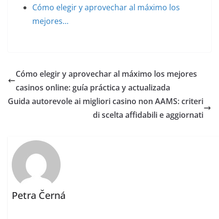
Cómo elegir y aprovechar al máximo los
mejores…
Cómo elegir y aprovechar al máximo los mejores
casinos online: guía práctica y actualizada
Guida autorevole ai migliori casino non AAMS: criteri
di scelta affidabili e aggiornati
Petra Černá