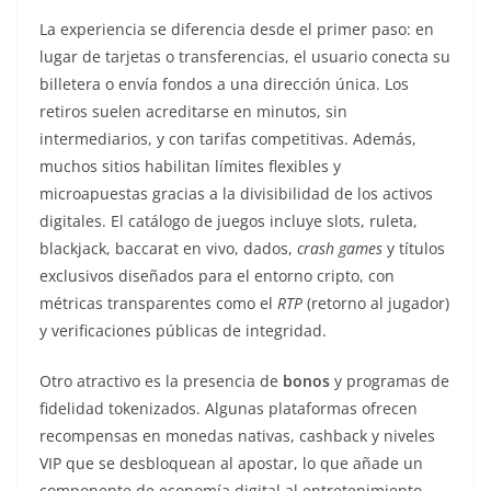
La experiencia se diferencia desde el primer paso: en
lugar de tarjetas o transferencias, el usuario conecta su
billetera o envía fondos a una dirección única. Los
retiros suelen acreditarse en minutos, sin
intermediarios, y con tarifas competitivas. Además,
muchos sitios habilitan límites flexibles y
microapuestas gracias a la divisibilidad de los activos
digitales. El catálogo de juegos incluye slots, ruleta,
blackjack, baccarat en vivo, dados,
crash games
y títulos
exclusivos diseñados para el entorno cripto, con
métricas transparentes como el
RTP
(retorno al jugador)
y verificaciones públicas de integridad.
Otro atractivo es la presencia de
bonos
y programas de
fidelidad tokenizados. Algunas plataformas ofrecen
recompensas en monedas nativas, cashback y niveles
VIP que se desbloquean al apostar, lo que añade un
componente de economía digital al entretenimiento.