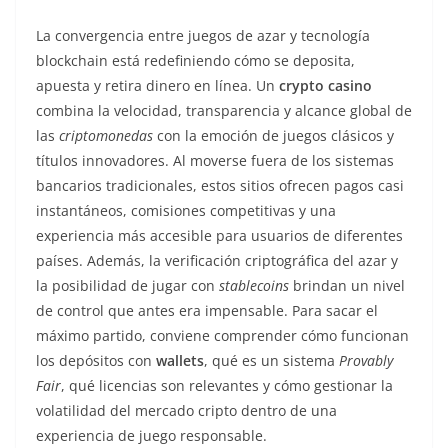
La convergencia entre juegos de azar y tecnología
blockchain está redefiniendo cómo se deposita,
apuesta y retira dinero en línea. Un
crypto casino
combina la velocidad, transparencia y alcance global de
las
criptomonedas
con la emoción de juegos clásicos y
títulos innovadores. Al moverse fuera de los sistemas
bancarios tradicionales, estos sitios ofrecen pagos casi
instantáneos, comisiones competitivas y una
experiencia más accesible para usuarios de diferentes
países. Además, la verificación criptográfica del azar y
la posibilidad de jugar con
stablecoins
brindan un nivel
de control que antes era impensable. Para sacar el
máximo partido, conviene comprender cómo funcionan
los depósitos con
wallets
, qué es un sistema
Provably
Fair
, qué licencias son relevantes y cómo gestionar la
volatilidad del mercado cripto dentro de una
experiencia de juego responsable.