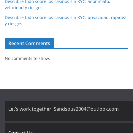
Descubre todo sobre los casinos sin KYC: anonimato,
velocidad y riesgos
Descubre todo sobre los casinos sin KYC: privacidad, rapidez
y riesgos
Recent Comments
No comments to show.
Let’s work together:
Sandsous2004@outlook.com
Contact Us