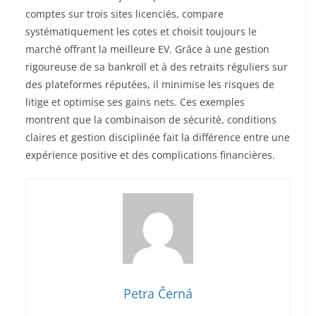
comptes sur trois sites licenciés, compare
systématiquement les cotes et choisit toujours le
marché offrant la meilleure EV. Grâce à une gestion
rigoureuse de sa bankroll et à des retraits réguliers sur
des plateformes réputées, il minimise les risques de
litige et optimise ses gains nets. Ces exemples
montrent que la combinaison de sécurité, conditions
claires et gestion disciplinée fait la différence entre une
expérience positive et des complications financières.
Petra Černá