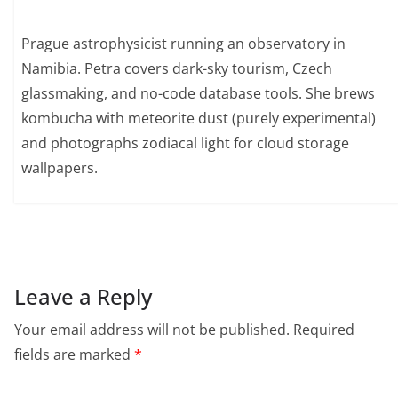
Prague astrophysicist running an observatory in
Namibia. Petra covers dark-sky tourism, Czech
glassmaking, and no-code database tools. She brews
kombucha with meteorite dust (purely experimental)
and photographs zodiacal light for cloud storage
wallpapers.
Leave a Reply
Your email address will not be published.
Required
fields are marked
*