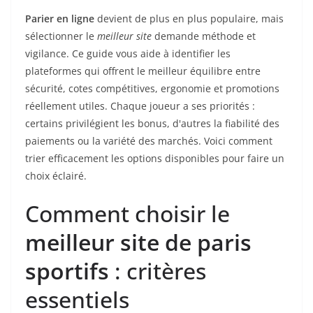
Parier en ligne
devient de plus en plus populaire, mais
sélectionner le
meilleur site
demande méthode et
vigilance. Ce guide vous aide à identifier les
plateformes qui offrent le meilleur équilibre entre
sécurité, cotes compétitives, ergonomie et promotions
réellement utiles. Chaque joueur a ses priorités :
certains privilégient les bonus, d'autres la fiabilité des
paiements ou la variété des marchés. Voici comment
trier efficacement les options disponibles pour faire un
choix éclairé.
Comment choisir le
meilleur site de paris
sportifs
: critères
essentiels