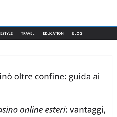
FESTYLE
TRAVEL
EDUCATION
BLOG
sinò oltre confine: guida ai
asino online esteri
: vantaggi,