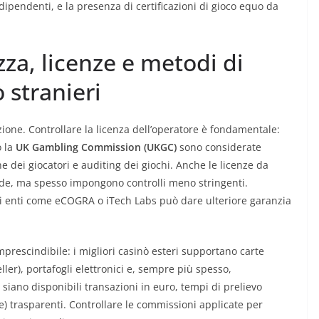
dipendenti, e la presenza di certificazioni di gioco equo da
za, licenze e metodi di
 stranieri
ezione. Controllare la licenza dell’operatore è fondamentale:
 la
UK Gambling Commission (UKGC)
sono considerate
e dei giocatori e auditing dei giochi. Anche le licenze da
lide, ma spesso impongono controlli meno stringenti.
e di enti come eCOGRA o iTech Labs può dare ulteriore garanzia
rescindibile: i migliori casinò esteri supportano carte
eller), portafogli elettronici e, sempre più spesso,
e siano disponibili transazioni in euro, tempi di prelievo
) trasparenti. Controllare le commissioni applicate per