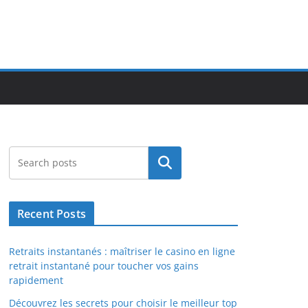
Search
Recent Posts
Retraits instantanés : maîtriser le casino en ligne
retrait instantané pour toucher vos gains
rapidement
Découvrez les secrets pour choisir le meilleur top