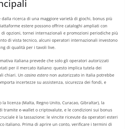
ncipali
dalla ricerca di una maggiore varietà di giochi, bonus più
iattaforme estere possono offrire cataloghi ampliati con
i di opzioni, tornei internazionali e promozioni periodiche più
unto di vista tecnico, alcuni operatori internazionali investono
g di qualità per i tavoli live.
mativa italiana prevede che solo gli operatori autorizzati
i per il mercato italiano: questo implica tutela dei
cali chiari. Un
casino estero
non autorizzato in Italia potrebbe
omporta incertezze su assistenza, sicurezza dei fondi, e
 la licenza (Malta, Regno Unito, Curacao, Gibraltar), la
idi tramite e-wallet o criptovalute, e le condizioni sui bonus
cruciale è la tassazione: le vincite ricevute da operatori esteri
o italiano. Prima di aprire un conto, verificare i termini di