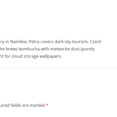
ry in Namibia. Petra covers dark-sky tourism, Czech
She brews kombucha with meteorite dust (purely
t for cloud storage wallpapers.
ired fields are marked
*