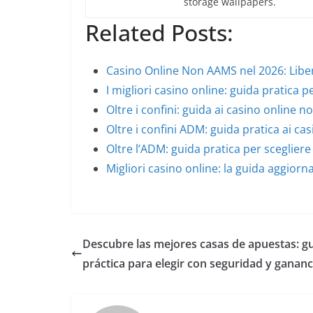
storage wallpapers.
Related Posts:
Casino Online Non AAMS nel 2026: Libe
I migliori casino online: guida pratica 
Oltre i confini: guida ai casino online
Oltre i confini ADM: guida pratica ai c
Oltre l’ADM: guida pratica per scegliere 
Migliori casino online: la guida aggiorn
Descubre las mejores casas de apuestas: g
práctica para elegir con seguridad y gananc