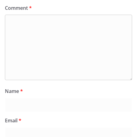
Comment
*
Name
*
Email
*