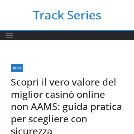
Skip
Track Series
to
content
BLOG
Scopri il vero valore del
miglior casinò online
non AAMS: guida pratica
per scegliere con
sicurezza