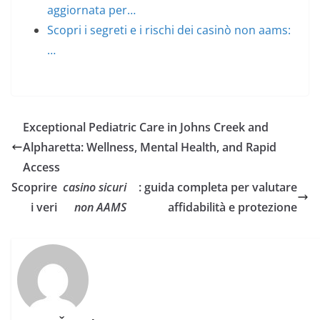
aggiornata per…
Scopri i segreti e i rischi dei casinò non aams:
…
Exceptional Pediatric Care in Johns Creek and
Alpharetta: Wellness, Mental Health, and Rapid
Access
Scoprire
casino sicuri
: guida completa per valutare
i veri
non AAMS
affidabilità e protezione