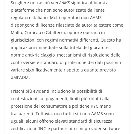
Scegliere un casinò
non AAMS
significa affidarsi a
piattaforme che non sono autorizzate dall'ente
regolatore italiano. Molti operatori non AAMS
dispongono di licenze rilasciate da autorità estere come
Malta, Curacao o Gibilterra, oppure operano in
giurisdizioni con regimi normativi differenti. Questo ha
implicazioni immediate sulla tutela del giocatore:
norme anti-riciclaggio, meccanismi di risoluzione delle
controversie e standard di protezione dei dati possono
variare significativamente rispetto a quanto previsto
dall'ADM.
I rischi più evidenti includono la possibilità di
contestazioni sui pagamenti, limiti più ridotti alla
protezione del consumatore e politiche KYC meno
trasparenti. Tuttavia, non tutti i siti non AAMS sono
uguali: alcuni offrono elevati standard di sicurezza,
certificazioni RNG e partnership con provider software