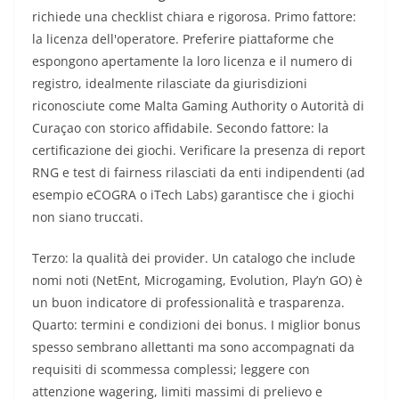
richiede una checklist chiara e rigorosa. Primo fattore:
la licenza dell'operatore. Preferire piattaforme che
espongono apertamente la loro licenza e il numero di
registro, idealmente rilasciate da giurisdizioni
riconosciute come Malta Gaming Authority o Autorità di
Curaçao con storico affidabile. Secondo fattore: la
certificazione dei giochi. Verificare la presenza di report
RNG e test di fairness rilasciati da enti indipendenti (ad
esempio eCOGRA o iTech Labs) garantisce che i giochi
non siano truccati.
Terzo: la qualità dei provider. Un catalogo che include
nomi noti (NetEnt, Microgaming, Evolution, Play’n GO) è
un buon indicatore di professionalità e trasparenza.
Quarto: termini e condizioni dei bonus. I miglior bonus
spesso sembrano allettanti ma sono accompagnati da
requisiti di scommessa complessi; leggere con
attenzione wagering, limiti massimi di prelievo e