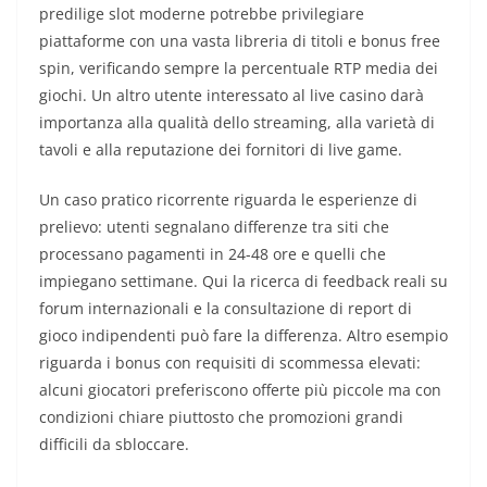
predilige slot moderne potrebbe privilegiare
piattaforme con una vasta libreria di titoli e bonus free
spin, verificando sempre la percentuale RTP media dei
giochi. Un altro utente interessato al live casino darà
importanza alla qualità dello streaming, alla varietà di
tavoli e alla reputazione dei fornitori di live game.
Un caso pratico ricorrente riguarda le esperienze di
prelievo: utenti segnalano differenze tra siti che
processano pagamenti in 24-48 ore e quelli che
impiegano settimane. Qui la ricerca di feedback reali su
forum internazionali e la consultazione di report di
gioco indipendenti può fare la differenza. Altro esempio
riguarda i bonus con requisiti di scommessa elevati:
alcuni giocatori preferiscono offerte più piccole ma con
condizioni chiare piuttosto che promozioni grandi
difficili da sbloccare.