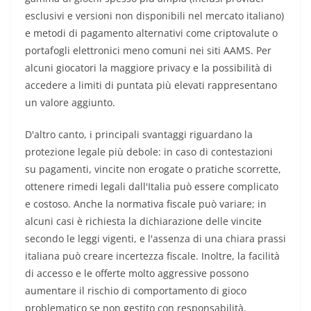
esclusivi e versioni non disponibili nel mercato italiano)
e metodi di pagamento alternativi come criptovalute o
portafogli elettronici meno comuni nei siti AAMS. Per
alcuni giocatori la maggiore privacy e la possibilità di
accedere a limiti di puntata più elevati rappresentano
un valore aggiunto.
D'altro canto, i principali svantaggi riguardano la
protezione legale più debole: in caso di contestazioni
su pagamenti, vincite non erogate o pratiche scorrette,
ottenere rimedi legali dall'Italia può essere complicato
e costoso. Anche la normativa fiscale può variare; in
alcuni casi è richiesta la dichiarazione delle vincite
secondo le leggi vigenti, e l'assenza di una chiara prassi
italiana può creare incertezza fiscale. Inoltre, la facilità
di accesso e le offerte molto aggressive possono
aumentare il rischio di comportamento di gioco
problematico se non gestito con responsabilità.