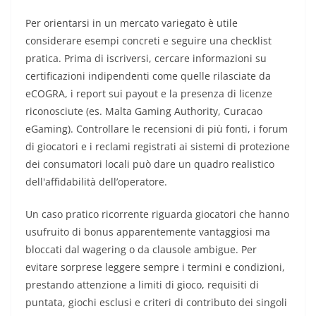
Per orientarsi in un mercato variegato è utile
considerare esempi concreti e seguire una checklist
pratica. Prima di iscriversi, cercare informazioni su
certificazioni indipendenti come quelle rilasciate da
eCOGRA, i report sui payout e la presenza di licenze
riconosciute (es. Malta Gaming Authority, Curacao
eGaming). Controllare le recensioni di più fonti, i forum
di giocatori e i reclami registrati ai sistemi di protezione
dei consumatori locali può dare un quadro realistico
dell'affidabilità dell’operatore.
Un caso pratico ricorrente riguarda giocatori che hanno
usufruito di bonus apparentemente vantaggiosi ma
bloccati dal wagering o da clausole ambigue. Per
evitare sorprese leggere sempre i termini e condizioni,
prestando attenzione a limiti di gioco, requisiti di
puntata, giochi esclusi e criteri di contributo dei singoli