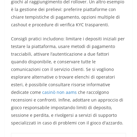
giochi al raggiungimento del rollover. Un altro esempio
è la gestione dei prelievi: preferire piattaforme con
chiare tempistiche di pagamento, opzioni multiple di
cashout e procedure di verifica KYC trasparenti.
Consigli pratici includono: limitare i depositi iniziali per
testare la piattaforma, usare metodi di pagamento
tracciabili, attivare l’autenticazione a due fattori
quando disponibile, e conservare tutte le
comunicazioni con il servizio clienti. Se si vogliono
esplorare alternative o trovare elenchi di operatori
esteri, è possibile consultare risorse informative
dedicate come
casinò non aams
che raccolgono
recensioni e confronti. Infine, adottare un approccio di
gioco responsabile impostando limiti di deposito,
sessione e perdita, e rivolgersi a servizi di supporto
specializzati in caso di problemi con il gioco d'azzardo.