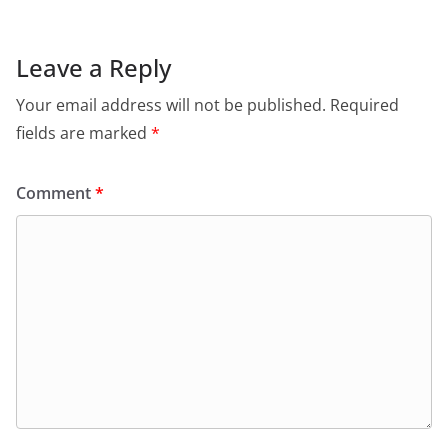
Leave a Reply
Your email address will not be published.
Required
fields are marked
*
Comment
*