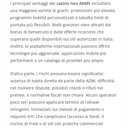
I principali vantaggi dei
casino non AAMS
includono
una maggiore varietà di giochi, promozioni più elevate,
programmi fedeltà personalizzati e talvolta limiti di
puntata più flessibili. Molti giocatori sono attratti dai
bonus di benvenuto e dalle offerte ricorrenti che
superano quelli disponibili sui siti autorizzati in Italia.
Inoltre, le piattaforme internazionali possono offrire
tecnologie più aggiornate, applicazioni mobile più
performanti e un catalogo di provider più ampio.
D'altra parte, i rischi possono essere significativi:
assenza di tutela diretta da parte della ADM, difficoltà
nel risolvere dispute, possibili ritardi o rifiuti nei
prelievi, e normative fiscali non chiare. Alcuni operatori
poco seri possono applicare termini di rollover
stringenti, limitazioni sui metodi di pagamento o
requisiti KYC che complicano l’accesso ai fondi. Il
rischio di frodi o di siti con pratiche commerciali