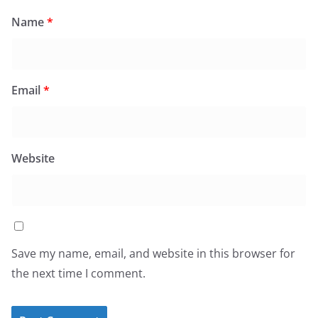
Name
*
Email
*
Website
Save my name, email, and website in this browser for
the next time I comment.