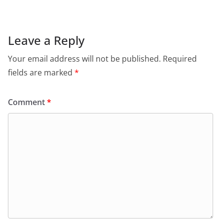
Leave a Reply
Your email address will not be published.
Required
fields are marked
*
Comment
*