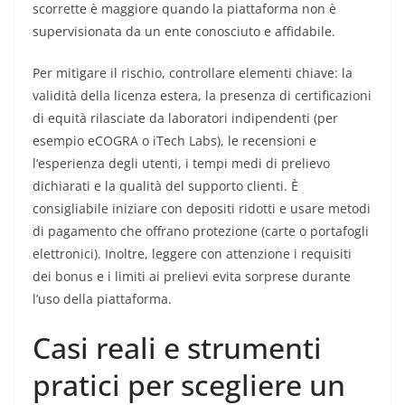
scorrette è maggiore quando la piattaforma non è
supervisionata da un ente conosciuto e affidabile.
Per mitigare il rischio, controllare elementi chiave: la
validità della licenza estera, la presenza di certificazioni
di equità rilasciate da laboratori indipendenti (per
esempio eCOGRA o iTech Labs), le recensioni e
l’esperienza degli utenti, i tempi medi di prelievo
dichiarati e la qualità del supporto clienti. È
consigliabile iniziare con depositi ridotti e usare metodi
di pagamento che offrano protezione (carte o portafogli
elettronici). Inoltre, leggere con attenzione i requisiti
dei bonus e i limiti ai prelievi evita sorprese durante
l’uso della piattaforma.
Casi reali e strumenti
pratici per scegliere un