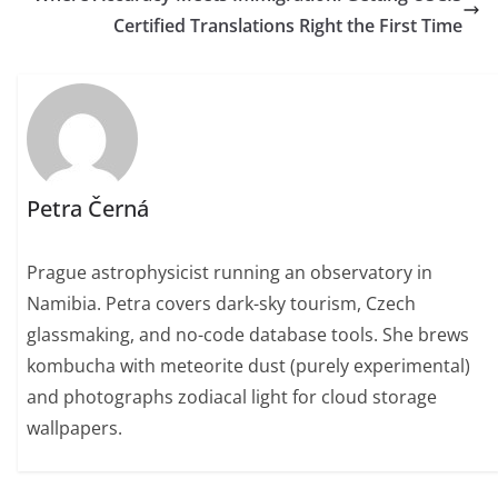
Certified Translations Right the First Time
Petra Černá
Prague astrophysicist running an observatory in
Namibia. Petra covers dark-sky tourism, Czech
glassmaking, and no-code database tools. She brews
kombucha with meteorite dust (purely experimental)
and photographs zodiacal light for cloud storage
wallpapers.