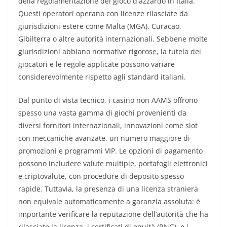
della regolamentazione del gioco d'azzardo in Italia.
Questi operatori operano con licenze rilasciate da
giurisdizioni estere come Malta (MGA), Curacao,
Gibilterra o altre autorità internazionali. Sebbene molte
giurisdizioni abbiano normative rigorose, la tutela dei
giocatori e le regole applicate possono variare
considerevolmente rispetto agli standard italiani.
Dal punto di vista tecnico, i casino non AAMS offrono
spesso una vasta gamma di giochi provenienti da
diversi fornitori internazionali, innovazioni come slot
con meccaniche avanzate, un numero maggiore di
promozioni e programmi VIP. Le opzioni di pagamento
possono includere valute multiple, portafogli elettronici
e criptovalute, con procedure di deposito spesso
rapide. Tuttavia, la presenza di una licenza straniera
non equivale automaticamente a garanzia assoluta: è
importante verificare la reputazione dell’autorità che ha
rilasciato la licenza, i certificati di equità (RNG), e i