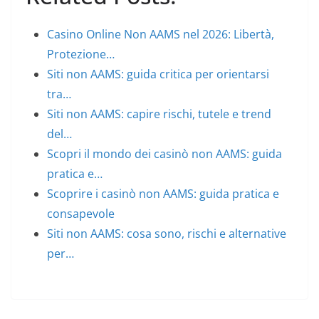
Casino Online Non AAMS nel 2026: Libertà,
Protezione…
Siti non AAMS: guida critica per orientarsi
tra…
Siti non AAMS: capire rischi, tutele e trend
del…
Scopri il mondo dei casinò non AAMS: guida
pratica e…
Scoprire i casinò non AAMS: guida pratica e
consapevole
Siti non AAMS: cosa sono, rischi e alternative
per…