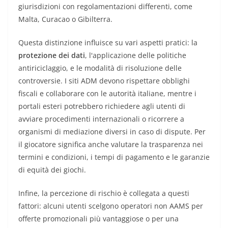
giurisdizioni con regolamentazioni differenti, come
Malta, Curacao o Gibilterra.
Questa distinzione influisce su vari aspetti pratici: la
protezione dei dati
, l'applicazione delle politiche
antiriciclaggio, e le modalità di risoluzione delle
controversie. I siti ADM devono rispettare obblighi
fiscali e collaborare con le autorità italiane, mentre i
portali esteri potrebbero richiedere agli utenti di
avviare procedimenti internazionali o ricorrere a
organismi di mediazione diversi in caso di dispute. Per
il giocatore significa anche valutare la trasparenza nei
termini e condizioni, i tempi di pagamento e le garanzie
di equità dei giochi.
Infine, la percezione di rischio è collegata a questi
fattori: alcuni utenti scelgono operatori non AAMS per
offerte promozionali più vantaggiose o per una