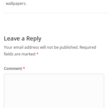
wallpapers.
Leave a Reply
Your email address will not be published.
Required
fields are marked
*
Comment
*