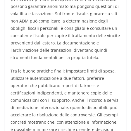
possono garantire anonimato ma pongono questioni di
volatilità e tassazione. Sul fronte fiscale, giocare su siti
non ADM può complicare la determinazione degli
obblighi fiscali personali: è consigliabile consultare un
consulente fiscale per capire il trattamento delle vincite
provenienti dall'estero. La documentazione e
l'archiviazione delle transazioni diventano quindi
strumenti fondamentali per la propria tutela.
Tra le buone pratiche finali: impostare limiti di spesa,
utilizzare autenticazione a due fattori, preferire
operatori che pubblicano report di fairness e
certificazioni indipendenti, e mantenere copie delle
comunicazioni con il supporto. Anche il ricorso a servizi
di mediazione internazionale, quando disponibili, può
accelerare la risoluzione delle controversie. Gli esempi
concreti mostrano che, con attenzione e informazione,
è possibile minimizzare i rischi e prendere decisioni