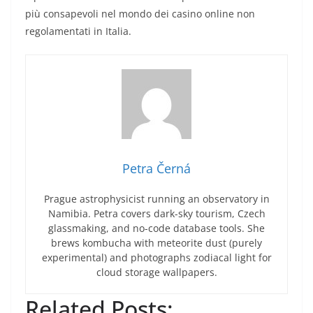
più consapevoli nel mondo dei casino online non
regolamentati in Italia.
Petra Černá
Prague astrophysicist running an observatory in
Namibia. Petra covers dark-sky tourism, Czech
glassmaking, and no-code database tools. She
brews kombucha with meteorite dust (purely
experimental) and photographs zodiacal light for
cloud storage wallpapers.
Related Posts: