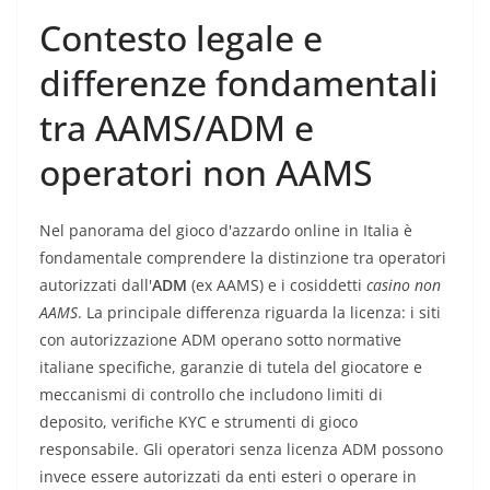
Contesto legale e
differenze fondamentali
tra AAMS/ADM e
operatori non AAMS
Nel panorama del gioco d'azzardo online in Italia è
fondamentale comprendere la distinzione tra operatori
autorizzati dall'
ADM
(ex AAMS) e i cosiddetti
casino non
AAMS
. La principale differenza riguarda la licenza: i siti
con autorizzazione ADM operano sotto normative
italiane specifiche, garanzie di tutela del giocatore e
meccanismi di controllo che includono limiti di
deposito, verifiche KYC e strumenti di gioco
responsabile. Gli operatori senza licenza ADM possono
invece essere autorizzati da enti esteri o operare in