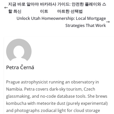
지금 바로 알아야
바카라사
가이드: 안전한 플레이와 스
할 최신
이트
마트한 선택법
Unlock Utah Homeownership: Local Mortgage
Strategies That Work
Petra Černá
Prague astrophysicist running an observatory in
Namibia. Petra covers dark-sky tourism, Czech
glassmaking, and no-code database tools. She brews
kombucha with meteorite dust (purely experimental)
and photographs zodiacal light for cloud storage