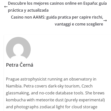
Descubre los mejores casinos online en España: guía
práctica y actualizada
Casino non AAMS: guida pratica per capire rischi,
vantaggi e come scegliere
Petra Černá
Prague astrophysicist running an observatory in
Namibia. Petra covers dark-sky tourism, Czech
glassmaking, and no-code database tools. She brews
kombucha with meteorite dust (purely experimental)
and photographs zodiacal light for cloud storage