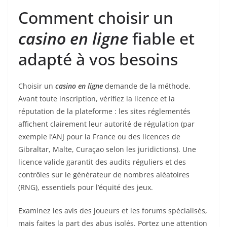
Comment choisir un
casino en ligne
fiable et
adapté à vos besoins
Choisir un
casino en ligne
demande de la méthode.
Avant toute inscription, vérifiez la licence et la
réputation de la plateforme : les sites réglementés
affichent clairement leur autorité de régulation (par
exemple l’ANJ pour la France ou des licences de
Gibraltar, Malte, Curaçao selon les juridictions). Une
licence valide garantit des audits réguliers et des
contrôles sur le générateur de nombres aléatoires
(RNG), essentiels pour l’équité des jeux.
Examinez les avis des joueurs et les forums spécialisés,
mais faites la part des abus isolés. Portez une attention