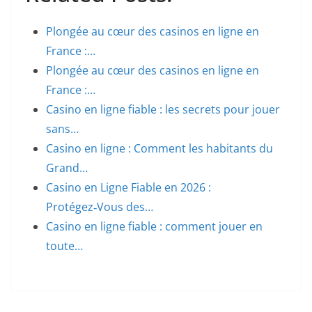
Plongée au cœur des casinos en ligne en
France :…
Plongée au cœur des casinos en ligne en
France :…
Casino en ligne fiable : les secrets pour jouer
sans…
Casino en ligne : Comment les habitants du
Grand…
Casino en Ligne Fiable en 2026 :
Protégez‑Vous des…
Casino en ligne fiable : comment jouer en
toute…