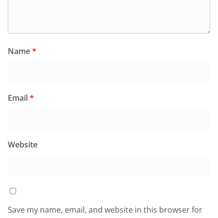
Name
*
Email
*
Website
Save my name, email, and website in this browser for