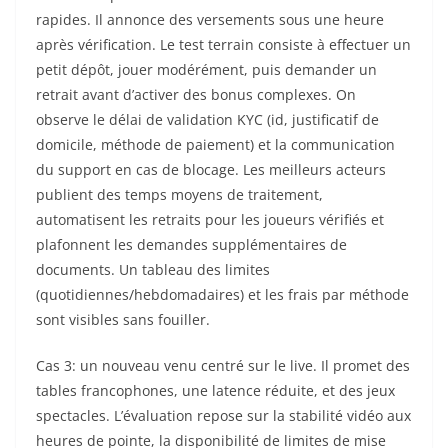
rapides. Il annonce des versements sous une heure
après vérification. Le test terrain consiste à effectuer un
petit dépôt, jouer modérément, puis demander un
retrait avant d’activer des bonus complexes. On
observe le délai de validation KYC (id, justificatif de
domicile, méthode de paiement) et la communication
du support en cas de blocage. Les meilleurs acteurs
publient des temps moyens de traitement,
automatisent les retraits pour les joueurs vérifiés et
plafonnent les demandes supplémentaires de
documents. Un tableau des limites
(quotidiennes/hebdomadaires) et les frais par méthode
sont visibles sans fouiller.
Cas 3: un nouveau venu centré sur le live. Il promet des
tables francophones, une latence réduite, et des jeux
spectacles. L’évaluation repose sur la stabilité vidéo aux
heures de pointe, la disponibilité de limites de mise