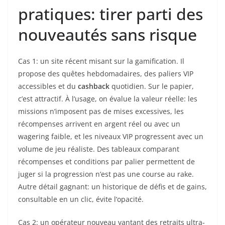
pratiques: tirer parti des
nouveautés sans risque
Cas 1: un site récent misant sur la gamification. Il
propose des quêtes hebdomadaires, des paliers VIP
accessibles et du
cashback
quotidien. Sur le papier,
c’est attractif. À l’usage, on évalue la valeur réelle: les
missions n’imposent pas de mises excessives, les
récompenses arrivent en argent réel ou avec un
wagering faible, et les niveaux VIP progressent avec un
volume de jeu réaliste. Des tableaux comparant
récompenses et conditions par palier permettent de
juger si la progression n’est pas une course au rake.
Autre détail gagnant: un historique de défis et de gains,
consultable en un clic, évite l’opacité.
Cas 2: un opérateur nouveau vantant des retraits ultra-