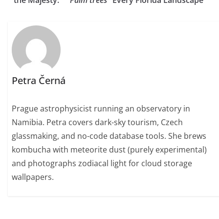
the Majesty:
Palm trees
Every Florida Landscape
Petra Černá
Prague astrophysicist running an observatory in
Namibia. Petra covers dark-sky tourism, Czech
glassmaking, and no-code database tools. She brews
kombucha with meteorite dust (purely experimental)
and photographs zodiacal light for cloud storage
wallpapers.