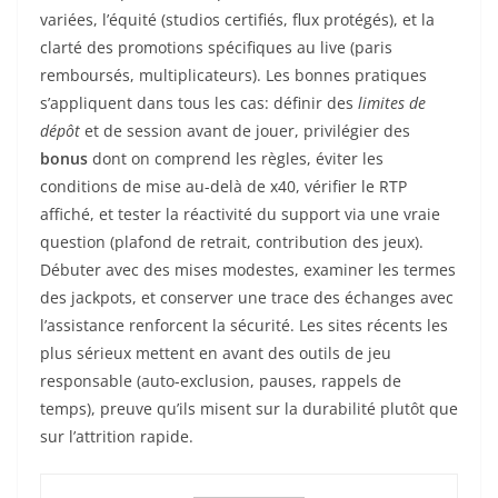
variées, l’équité (studios certifiés, flux protégés), et la
clarté des promotions spécifiques au live (paris
remboursés, multiplicateurs). Les bonnes pratiques
s’appliquent dans tous les cas: définir des
limites de
dépôt
et de session avant de jouer, privilégier des
bonus
dont on comprend les règles, éviter les
conditions de mise au-delà de x40, vérifier le RTP
affiché, et tester la réactivité du support via une vraie
question (plafond de retrait, contribution des jeux).
Débuter avec des mises modestes, examiner les termes
des jackpots, et conserver une trace des échanges avec
l’assistance renforcent la sécurité. Les sites récents les
plus sérieux mettent en avant des outils de jeu
responsable (auto-exclusion, pauses, rappels de
temps), preuve qu’ils misent sur la durabilité plutôt que
sur l’attrition rapide.