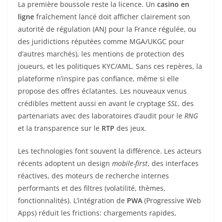
La première boussole reste la licence. Un
casino en
ligne
fraîchement lancé doit afficher clairement son
autorité de régulation (ANJ pour la France régulée, ou
des juridictions réputées comme MGA/UKGC pour
d’autres marchés), les mentions de protection des
joueurs, et les politiques KYC/AML. Sans ces repères, la
plateforme n’inspire pas confiance, même si elle
propose des offres éclatantes. Les nouveaux venus
crédibles mettent aussi en avant le cryptage
SSL
, des
partenariats avec des laboratoires d’audit pour le
RNG
et la transparence sur le
RTP
des jeux.
Les technologies font souvent la différence. Les acteurs
récents adoptent un design
mobile-first
, des interfaces
réactives, des moteurs de recherche internes
performants et des filtres (volatilité, thèmes,
fonctionnalités). L’intégration de
PWA
(Progressive Web
Apps) réduit les frictions: chargements rapides,