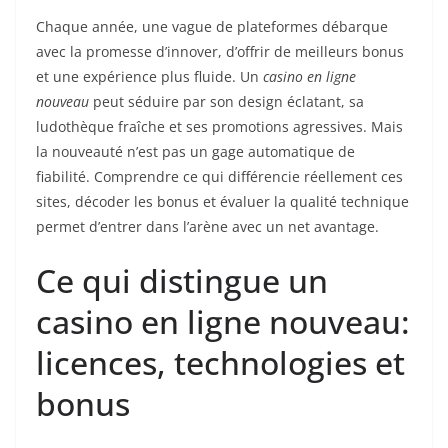
Chaque année, une vague de plateformes débarque
avec la promesse d’innover, d’offrir de meilleurs bonus
et une expérience plus fluide. Un
casino en ligne
nouveau
peut séduire par son design éclatant, sa
ludothèque fraîche et ses promotions agressives. Mais
la nouveauté n’est pas un gage automatique de
fiabilité. Comprendre ce qui différencie réellement ces
sites, décoder les bonus et évaluer la qualité technique
permet d’entrer dans l’arène avec un net avantage.
Ce qui distingue un
casino en ligne nouveau:
licences, technologies et
bonus