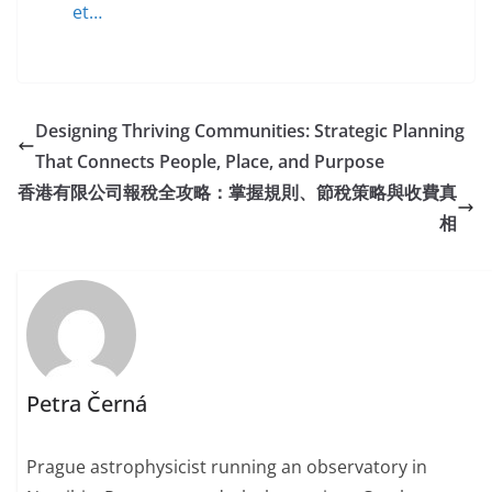
et…
Designing Thriving Communities: Strategic Planning
That Connects People, Place, and Purpose
香港有限公司報稅全攻略：掌握規則、節稅策略與收費真
相
Petra Černá
Prague astrophysicist running an observatory in