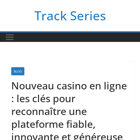
Skip
Track Series
to
content
BLOG
Nouveau casino en ligne
: les clés pour
reconnaître une
plateforme fiable,
innovante et généreuse