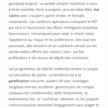
gameplay original. La variété compte: machines à sous
à forte volatilité, titres à
jackpots
, jeux de table RNG,
live
casino
avec croupiers, game shows, et formats
instantanés. Les meilleurs opérateurs indiquent le
RTP
par titre et fournissent des filtres intelligents (volatilité,
fournisseurs, mécaniques) pour aider à choisir selon
l’appétence au risque et les préférences. Des tournois
ponctuels, des missions et un cashback calculé sur les
pertes nettes offrent des retours clairs, parfois
préférables à des bonus de dépôt très contraints.
Les programmes de fidélité modernes évitent la simple
accumulation de points. La tendance est à la
gamification
mesurée: paliers VIP avec avantages
tangibles (retraits accélérés, gestionnaire de compte,
cadeaux non conditionnés), défis temporaires, et
événements live. Le “cashdrop” aléatoire ou les jackpots
communautaires stimulent l’engagement sans piéger le