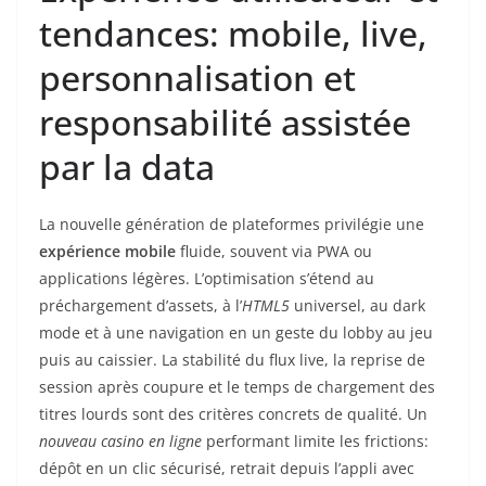
tendances: mobile, live,
personnalisation et
responsabilité assistée
par la data
La nouvelle génération de plateformes privilégie une
expérience mobile
fluide, souvent via PWA ou
applications légères. L’optimisation s’étend au
préchargement d’assets, à l’
HTML5
universel, au dark
mode et à une navigation en un geste du lobby au jeu
puis au caissier. La stabilité du flux live, la reprise de
session après coupure et le temps de chargement des
titres lourds sont des critères concrets de qualité. Un
nouveau casino en ligne
performant limite les frictions:
dépôt en un clic sécurisé, retrait depuis l’appli avec