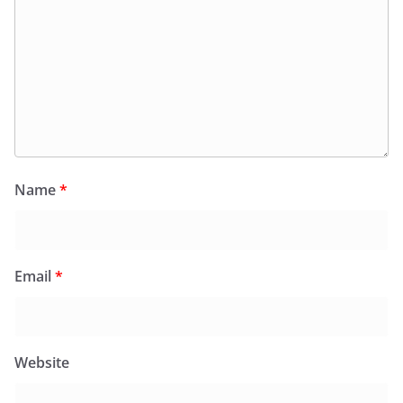
Name
*
Email
*
Website