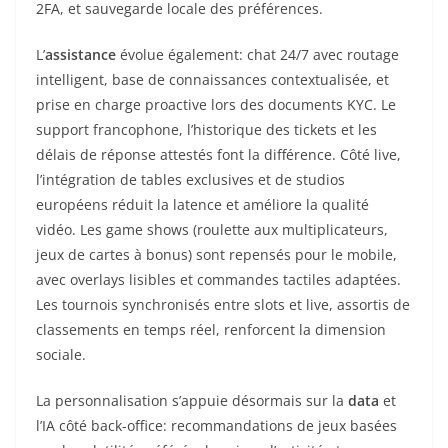
2FA, et sauvegarde locale des préférences.
L’
assistance
évolue également: chat 24/7 avec routage
intelligent, base de connaissances contextualisée, et
prise en charge proactive lors des documents KYC. Le
support francophone, l’historique des tickets et les
délais de réponse attestés font la différence. Côté live,
l’intégration de tables exclusives et de studios
européens réduit la latence et améliore la qualité
vidéo. Les game shows (roulette aux multiplicateurs,
jeux de cartes à bonus) sont repensés pour le mobile,
avec overlays lisibles et commandes tactiles adaptées.
Les tournois synchronisés entre slots et live, assortis de
classements en temps réel, renforcent la dimension
sociale.
La personnalisation s’appuie désormais sur la
data
et
l’IA côté back-office: recommandations de jeux basées