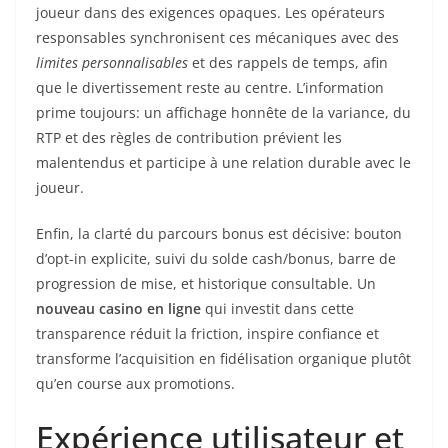
joueur dans des exigences opaques. Les opérateurs
responsables synchronisent ces mécaniques avec des
limites personnalisables
et des rappels de temps, afin
que le divertissement reste au centre. L’information
prime toujours: un affichage honnête de la variance, du
RTP et des règles de contribution prévient les
malentendus et participe à une relation durable avec le
joueur.
Enfin, la clarté du parcours bonus est décisive: bouton
d’opt-in explicite, suivi du solde cash/bonus, barre de
progression de mise, et historique consultable. Un
nouveau casino en ligne
qui investit dans cette
transparence réduit la friction, inspire confiance et
transforme l’acquisition en fidélisation organique plutôt
qu’en course aux promotions.
Expérience utilisateur et