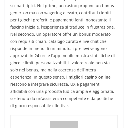
scenari tipici. Nel primo, un casinò propone un bonus
generoso ma con wagering elevato, contributi ridotti
per i giochi preferiti e pagamenti lenti: nonostante il
fascino iniziale, l’esperienza si traduce in frustrazione.
Nel secondo, un operatore offre un bonus moderato
con requisiti chiari, catalogo curato e live chat che
risponde in meno di un minuto; i prelievi vengono
approvati in 24 ore e l’app mobile mostra statistiche di
gioco e limiti personalizzabili. Il valore reale non sta
solo nel bonus, ma nella coerenza dell’intera
esperienza. In questo senso, i
migliori casino online
riescono a integrare sicurezza, UX e pagamenti
affidabili con una proposta ludica ampia e aggiornata,
sostenuta da un’assistenza competente e da politiche
di gioco responsabile effettive.