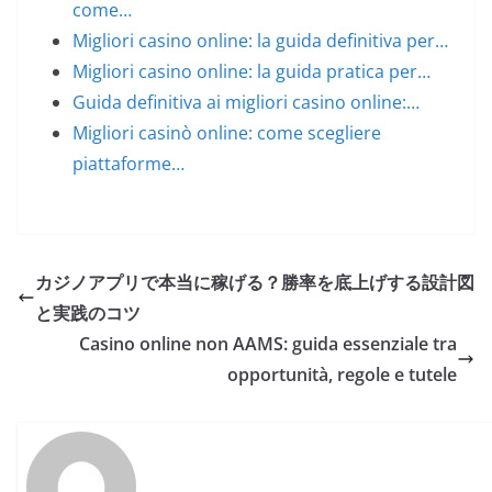
come…
Migliori casino online: la guida definitiva per…
Migliori casino online: la guida pratica per…
Guida definitiva ai migliori casino online:…
Migliori casinò online: come scegliere
piattaforme…
カジノアプリで本当に稼げる？勝率を底上げする設計図
と実践のコツ
Casino online non AAMS: guida essenziale tra
opportunità, regole e tutele