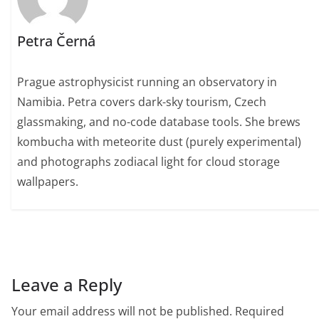
Petra Černá
Prague astrophysicist running an observatory in
Namibia. Petra covers dark-sky tourism, Czech
glassmaking, and no-code database tools. She brews
kombucha with meteorite dust (purely experimental)
and photographs zodiacal light for cloud storage
wallpapers.
Leave a Reply
Your email address will not be published.
Required