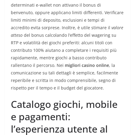
determinati e-wallet non attivano il bonus di
benvenuto, oppure applicano limiti differenti. Verificare
limiti minimi di deposito, esclusioni e tempi di
accredito evita sorprese. Inoltre, è utile stimare il
valore
atteso
del bonus calcolando l’effetto del wagering su
RTP e volatilità dei giochi preferiti: alcuni titoli con
contributo 100% aiutano a completare i requisiti più
rapidamente, mentre giochi a basso contributo
rallentano il percorso. Nei
migliori casino online
, la
comunicazione su tali dettagli è semplice, facilmente
reperibile e scritta in modo comprensibile, segno di
rispetto per il tempo e il budget del giocatore.
Catalogo giochi, mobile
e pagamenti:
l’esperienza utente al