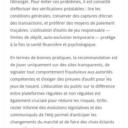
l’étranger. Pour éviter ces problèmes, il est conseillé
d’effectuer des vérifications préalables : lire les
conditions générales, conserver des captures d’écran
des transactions, et préférer des moyens de paiement
traçables. L’utilisation d’outils de jeu responsable —
limites de dépôt, auto-exclusion temporaire — protège
à la fois la santé financière et psychologique.
En termes de bonnes pratiques, la recommandation est
de jouer uniquement sur des sites transparents, de
signaler tout comportement frauduleux aux autorités
compétentes et d’exiger des preuves d’audit pour les
jeux de hasard. L’éducation du public sur la différence
entre plateformes régulées et non régulées est
également cruciale pour réduire les risques. Enfin,
rester informé des évolutions législatives et des
communiqués de l’ANJ permet d’anticiper les
changements du marché et de faire des choix éclairés