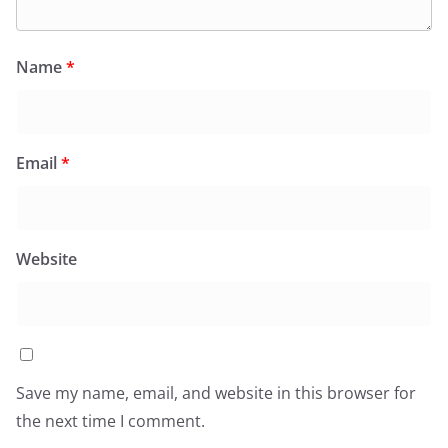
Name
*
Email
*
Website
Save my name, email, and website in this browser for
the next time I comment.