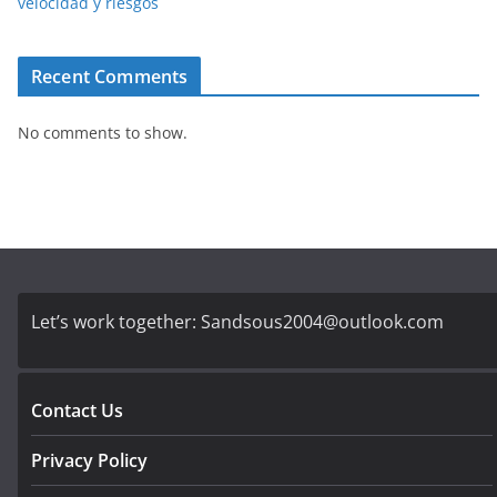
velocidad y riesgos
Recent Comments
No comments to show.
Let’s work together:
Sandsous2004@outlook.com
Contact Us
Privacy Policy