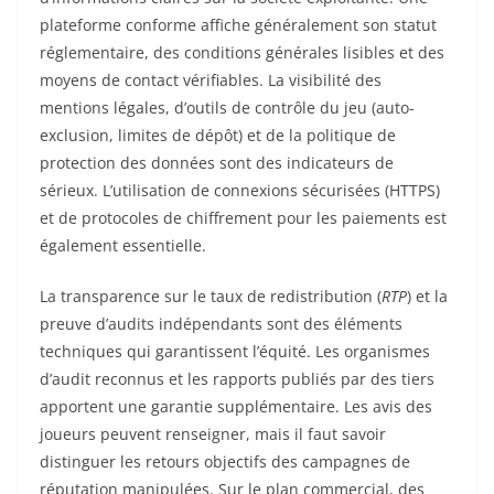
plateforme conforme affiche généralement son statut
réglementaire, des conditions générales lisibles et des
moyens de contact vérifiables. La visibilité des
mentions légales, d’outils de contrôle du jeu (auto-
exclusion, limites de dépôt) et de la politique de
protection des données sont des indicateurs de
sérieux. L’utilisation de connexions sécurisées (HTTPS)
et de protocoles de chiffrement pour les paiements est
également essentielle.
La transparence sur le taux de redistribution (
RTP
) et la
preuve d’audits indépendants sont des éléments
techniques qui garantissent l’équité. Les organismes
d’audit reconnus et les rapports publiés par des tiers
apportent une garantie supplémentaire. Les avis des
joueurs peuvent renseigner, mais il faut savoir
distinguer les retours objectifs des campagnes de
réputation manipulées. Sur le plan commercial, des