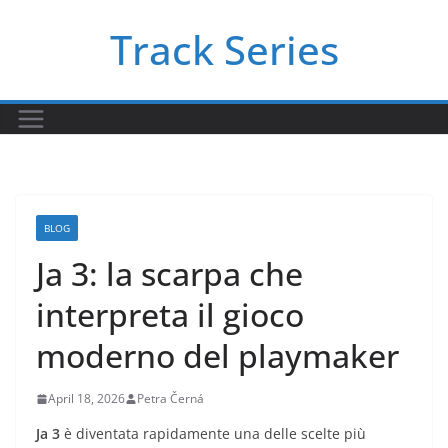
Skip
Track Series
to
content
BLOG
Ja 3: la scarpa che
interpreta il gioco
moderno del playmaker
April 18, 2026
Petra Černá
Ja 3
è diventata rapidamente una delle scelte più