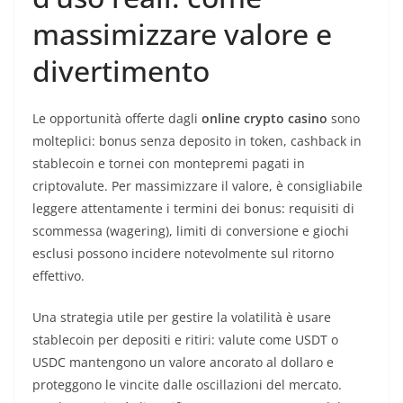
massimizzare valore e
divertimento
Le opportunità offerte dagli
online crypto casino
sono
molteplici: bonus senza deposito in token, cashback in
stablecoin e tornei con montepremi pagati in
criptovalute. Per massimizzare il valore, è consigliabile
leggere attentamente i termini dei bonus: requisiti di
scommessa (wagering), limiti di conversione e giochi
esclusi possono incidere notevolmente sul ritorno
effettivo.
Una strategia utile per gestire la volatilità è usare
stablecoin per depositi e ritiri: valute come USDT o
USDC mantengono un valore ancorato al dollaro e
proteggono le vincite dalle oscillazioni del mercato.