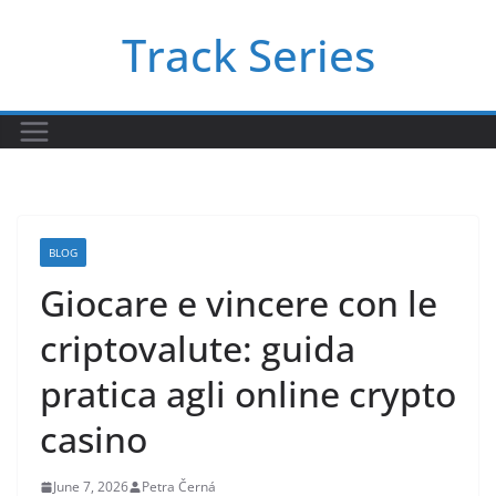
Skip
Track Series
to
content
BLOG
Giocare e vincere con le
criptovalute: guida
pratica agli online crypto
casino
June 7, 2026
Petra Černá