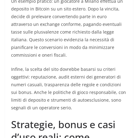
Un esempio pratico: un giocatore a Milano effettua un
deposito in Bitcoin su un sito estero. Dopo la vincita,
decide di prelevare convertendo parte in euro
attraverso un exchange conforme, pagando eventuali
tasse sulle plusvalenze come richiesto dalla legge
italiana. Questo scenario evidenzia la necessità di
pianificare le conversioni in modo da minimizzare
commissioni e oneri fiscali.
Infine, la scelta del sito dovrebbe basarsi su criteri
oggettivi: reputazione, audit esterni dei generatori di
numeri casuali, trasparenza delle regole e condizioni
sui bonus. Anche le politiche di gioco responsabile, con
limiti di deposito e strumenti di autoesclusione, sono
segnali di un operatore serio.
Strategie, bonus e casi
d’uso reali: come