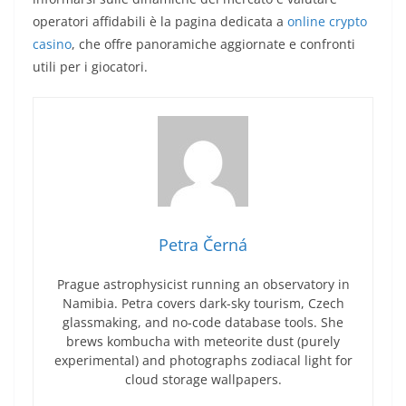
operatori affidabili è la pagina dedicata a
online crypto
casino
, che offre panoramiche aggiornate e confronti
utili per i giocatori.
Petra Černá
Prague astrophysicist running an observatory in
Namibia. Petra covers dark-sky tourism, Czech
glassmaking, and no-code database tools. She
brews kombucha with meteorite dust (purely
experimental) and photographs zodiacal light for
cloud storage wallpapers.