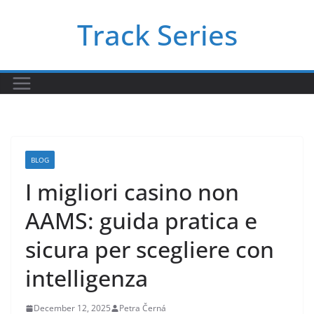
Skip
Track Series
to
content
BLOG
I migliori casino non
AAMS: guida pratica e
sicura per scegliere con
intelligenza
December 12, 2025
Petra Černá