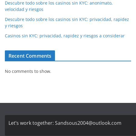
Descubre todo sobre los casinos sin KYC: anonimato,
velocidad y riesgos
Descubre todo sobre los casinos sin KYC: privacidad, rapidez
y riesgos
Casinos sin KYC: privacidad, rapidez y riesgos a considerar
Recent Comments
No comments to show.
Let’s work together:
Sandsous2004@outlook.com