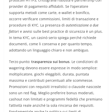
protocolli HTTPS, crittografia robusta e partnership con
provider di pagamento affidabili. Se l’operatore
supporta metodi come carte, e-wallet e bonifico,
occorre verificare commissioni, limiti di transazione e
procedure di KYC. La presenza di
autenticazione a due
fattori
e avvisi sulle best practice di sicurezza è un plus.
In tema KYC, un casinò serio spiega perché richiede
documenti, come li conserva e per quanto tempo,
adottando un linguaggio chiaro e non ambiguo.
Terzo punto:
trasparenza sui bonus
. Le condizioni di
wagering devono essere espresse in modo semplice:
moltiplicatore, giochi eleggibili, durata, puntata
massima e contributi percentuali alle scommesse.
Promozioni con requisiti irrealistici o clausole nascoste
sono un red flag. Meglio preferire bonus moderati,
cashout non limitati e programmi fedeltà che premiano
l’attività reale anziché la sola rincorsa dei requisiti.
Fondamentale anche la politica sui
limiti di