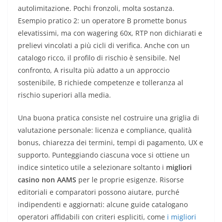
autolimitazione. Pochi fronzoli, molta sostanza.
Esempio pratico 2: un operatore B promette bonus
elevatissimi, ma con wagering 60x, RTP non dichiarati e
prelievi vincolati a più cicli di verifica. Anche con un
catalogo ricco, il profilo di rischio è sensibile. Nel
confronto, A risulta più adatto a un approccio
sostenibile, B richiede competenze e tolleranza al
rischio superiori alla media.
Una buona pratica consiste nel costruire una griglia di
valutazione personale: licenza e compliance, qualità
bonus, chiarezza dei termini, tempi di pagamento, UX e
supporto. Punteggiando ciascuna voce si ottiene un
indice sintetico utile a selezionare soltanto i
migliori
casino non AAMS
per le proprie esigenze. Risorse
editoriali e comparatori possono aiutare, purché
indipendenti e aggiornati: alcune guide catalogano
operatori affidabili con criteri espliciti, come
i migliori