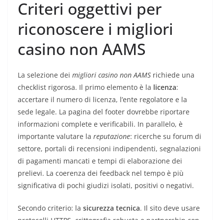
Criteri oggettivi per
riconoscere i migliori
casino non AAMS
La selezione dei
migliori casino non AAMS
richiede una
checklist rigorosa. Il primo elemento è la
licenza
:
accertare il numero di licenza, l’ente regolatore e la
sede legale. La pagina del footer dovrebbe riportare
informazioni complete e verificabili. In parallelo, è
importante valutare la
reputazione
: ricerche su forum di
settore, portali di recensioni indipendenti, segnalazioni
di pagamenti mancati e tempi di elaborazione dei
prelievi. La coerenza dei feedback nel tempo è più
significativa di pochi giudizi isolati, positivi o negativi.
Secondo criterio: la
sicurezza tecnica
. Il sito deve usare