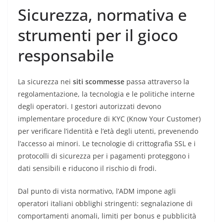
Sicurezza, normativa e
strumenti per il gioco
responsabile
La sicurezza nei
siti scommesse
passa attraverso la
regolamentazione, la tecnologia e le politiche interne
degli operatori. I gestori autorizzati devono
implementare procedure di KYC (Know Your Customer)
per verificare l’identità e l’età degli utenti, prevenendo
l’accesso ai minori. Le tecnologie di crittografia SSL e i
protocolli di sicurezza per i pagamenti proteggono i
dati sensibili e riducono il rischio di frodi.
Dal punto di vista normativo, l’ADM impone agli
operatori italiani obblighi stringenti: segnalazione di
comportamenti anomali, limiti per bonus e pubblicità