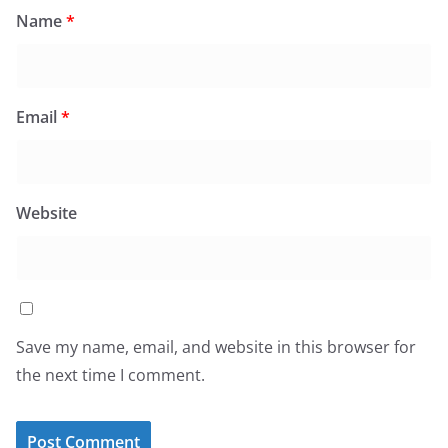
Name
*
Email
*
Website
Save my name, email, and website in this browser for
the next time I comment.