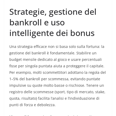
Strategie, gestione del
bankroll e uso
intelligente dei bonus
Una strategia efficace non si basa solo sulla fortuna: la
gestione del bankroll è fondamentale. Stabilire un
budget mensile dedicato al gioco e usare percentuali
fisse per singola puntata aiuta a proteggere il capitale.
Per esempio, molti scommettitori adottano la regola del
1–5% del bankroll per scommessa, evitando puntate
impulsive su quote molto basse o rischiose. Tenere un
registro delle scommesse (sport, tipo di mercato, stake,
quota, risultato) facilita l’analisi e l’individuazione di
punti di forza e debolezza.