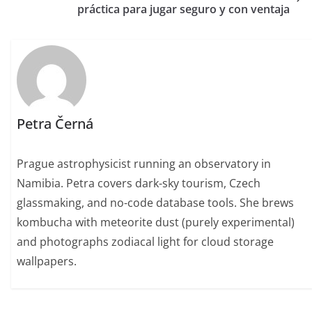
práctica para jugar seguro y con ventaja
Petra Černá
Prague astrophysicist running an observatory in
Namibia. Petra covers dark-sky tourism, Czech
glassmaking, and no-code database tools. She brews
kombucha with meteorite dust (purely experimental)
and photographs zodiacal light for cloud storage
wallpapers.