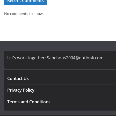
Recent Comments
No comments to show.
Let’s work together:
Sandsous2004@outlook.com
Contact Us
Privacy Policy
Terms and Conditions