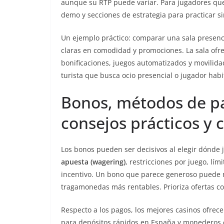
aunque su RTP puede variar. Para jugadores q
demo y secciones de estrategia para practicar si
Un ejemplo práctico: comparar una sala presenc
claras en comodidad y promociones. La sala ofre
bonificaciones, juegos automatizados y movilidad
turista que busca ocio presencial o jugador habit
Bonos, métodos de pa
consejos prácticos y 
Los bonos pueden ser decisivos al elegir dónde 
apuesta (wagering)
, restricciones por juego, lím
incentivo. Un bono que parece generoso puede no
tragamonedas más rentables. Prioriza ofertas co
Respecto a los pagos, los mejores casinos ofrece
para depósitos rápidos en España y monederos ele