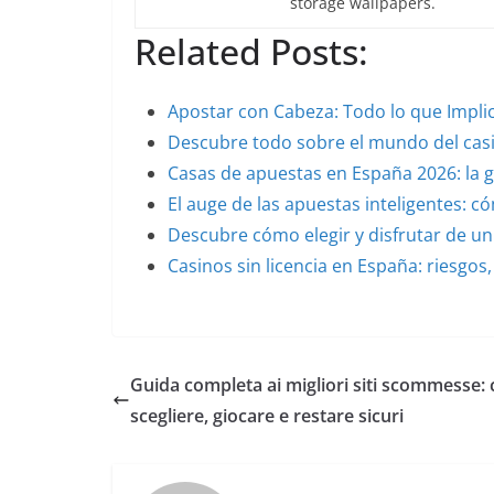
storage wallpapers.
Related Posts:
Apostar con Cabeza: Todo lo que Impli
Descubre todo sobre el mundo del casi
Casas de apuestas en España 2026: la g
El auge de las apuestas inteligentes: 
Descubre cómo elegir y disfrutar de un
Casinos sin licencia en España: riesgos,
Guida completa ai migliori siti scommesse:
scegliere, giocare e restare sicuri