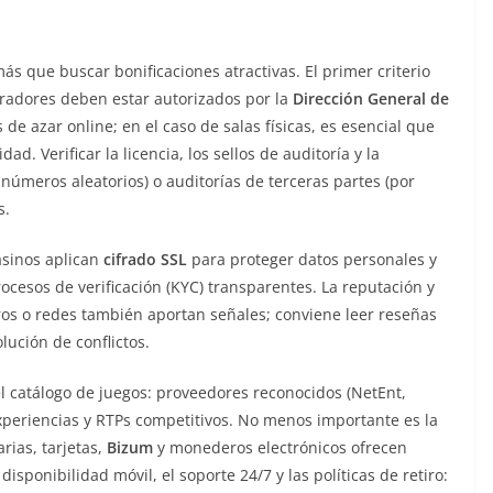
s que buscar bonificaciones atractivas. El primer criterio
eradores deben estar autorizados por la
Dirección General de
de azar online; en el caso de salas físicas, es esencial que
. Verificar la licencia, los sellos de auditoría y la
números aleatorios) o auditorías de terceras partes (por
s.
casinos aplican
cifrado SSL
para proteger datos personales y
rocesos de verificación (KYC) transparentes. La reputación y
oros o redes también aportan señales; conviene leer reseñas
lución de conflictos.
l catálogo de juegos: proveedores reconocidos (NetEnt,
xperiencias y RTPs competitivos. No menos importante es la
rias, tarjetas,
Bizum
y monederos electrónicos ofrecen
isponibilidad móvil, el soporte 24/7 y las políticas de retiro: