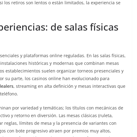
 los retiros son lentos o están limitados, la experiencia se
eriencias: de salas físicas
enciales y plataformas online reguladas. En las salas físicas,
instalaciones históricas y modernas que combinan mesas
tos establecimientos suelen organizar torneos presenciales y
Por su parte, los casinos online han evolucionado para
dealers
, streaming en alta definición y mesas interactivas que
teléfono.
minan por variedad y temáticas; los títulos con mecánicas de
tivo y retorno en diversión. Las mesas clásicas (ruleta,
ar reglas, límites de mesa y la presencia de variantes con
gos con bote progresivo atraen por premios muy altos,