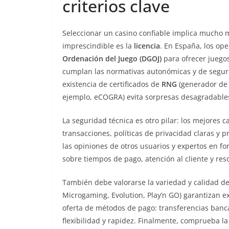
criterios clave
Seleccionar un casino confiable implica mucho má
imprescindible es la
licencia
. En España, los op
Ordenación del Juego (DGOJ)
para ofrecer juegos 
cumplan las normativas autonómicas y de seguridad
existencia de certificados de
RNG
(generador de 
ejemplo, eCOGRA) evita sorpresas desagradable
La seguridad técnica es otro pilar: los mejores 
transacciones, políticas de privacidad claras y p
las opiniones de otros usuarios y expertos en f
sobre tiempos de pago, atención al cliente y reso
También debe valorarse la variedad y calidad de
Microgaming, Evolution, Play’n GO) garantizan e
oferta de métodos de pago: transferencias banca
flexibilidad y rapidez. Finalmente, comprueba la d