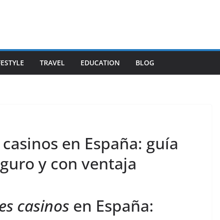
FESTYLE
TRAVEL
EDUCATION
BLOG
 casinos en España: guía
eguro y con ventaja
es casinos
en España: