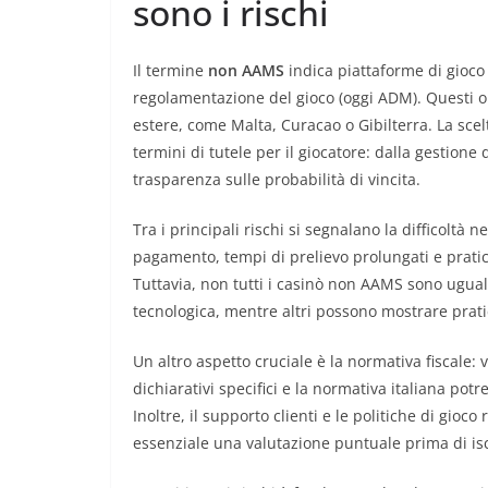
sono i rischi
Il termine
non AAMS
indica piattaforme di gioco 
regolamentazione del gioco (oggi ADM). Questi op
estere, come Malta, Curacao o Gibilterra. La sce
termini di tutele per il giocatore: dalla gestione 
trasparenza sulle probabilità di vincita.
Tra i principali rischi si segnalano la difficoltà ne
pagamento, tempi di prelievo prolungati e prati
Tuttavia, non tutti i casinò non AAMS sono uguali
tecnologica, mentre altri possono mostrare prati
Un altro aspetto cruciale è la normativa fiscale:
dichiarativi specifici e la normativa italiana pot
Inoltre, il supporto clienti e le politiche di gi
essenziale una valutazione puntuale prima di isc