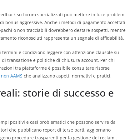
 feedback su forum specializzati può mettere in luce problemi
e di bonus aggressive. Anche i metodi di pagamento accettati
 opachi o non tracciabili dovrebbero destare sospetti, mentre
gamento riconosciuti rappresenta un segnale di affidabilità.
i termini e condizioni: leggere con attenzione clausole su
i di transazione e politiche di chiusura account. Per chi
zioni tra piattaforme è possibile consultare risorse
ri non AAMS
che analizzano aspetti normativi e pratici.
eali: storie di successo e
pi positivi e casi problematici che possono servire da
ratori che pubblicano report di terze parti, aggiornano
ngono procedure trasparenti per la gestione dei reclami.