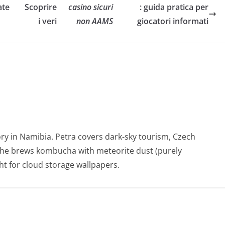
ate
Scoprire
casino sicuri
: guida pratica per
i veri
non AAMS
giocatori informati
ry in Namibia. Petra covers dark-sky tourism, Czech
She brews kombucha with meteorite dust (purely
t for cloud storage wallpapers.