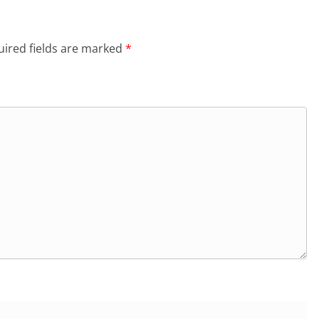
ired fields are marked
*