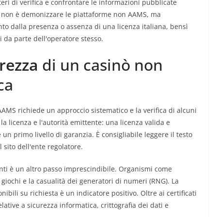
eri di verifica e confrontare le informazioni pubblicate
ivo non è demonizzare le piattaforme non AAMS, ma
o dalla presenza o assenza di una licenza italiana, bensì
ti da parte dell'operatore stesso.
urezza
di un casinò non
ca
AAMS richiede un approccio sistematico e la verifica di alcuni
a licenza e l'autorità emittente: una licenza valida e
 un primo livello di garanzia. È consigliabile leggere il testo
l sito dell'ente regolatore.
denti è un altro passo imprescindibile. Organismi come
 giochi e la casualità dei generatori di numeri (RNG). La
ibili su richiesta è un indicatore positivo. Oltre ai certificati
elative a sicurezza informatica, crittografia dei dati e