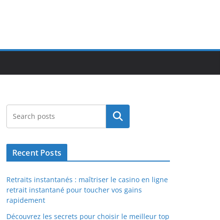
Search
Recent Posts
Retraits instantanés : maîtriser le casino en ligne
retrait instantané pour toucher vos gains
rapidement
Découvrez les secrets pour choisir le meilleur top