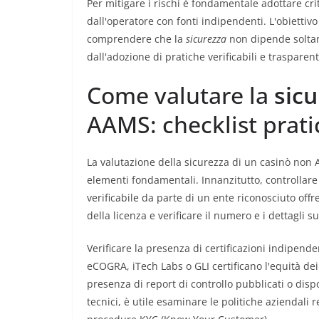
Per mitigare i rischi è fondamentale adottare crit
dall'operatore con fonti indipendenti. L'obiett
comprendere che la
sicurezza
non dipende soltant
dall'adozione di pratiche verificabili e trasparen
Come valutare la
sic
AAMS: checklist prati
La valutazione della sicurezza di un casinò non 
elementi fondamentali. Innanzitutto, controllare l
verificabile da parte di un ente riconosciuto offre
della licenza e verificare il numero e i dettagli su
Verificare la presenza di certificazioni indipen
eCOGRA, iTech Labs o GLI certificano l'equità dei
presenza di report di controllo pubblicati o dispon
tecnici, è utile esaminare le politiche aziendali r