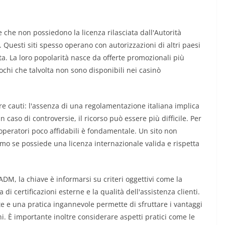
 che non possiedono la licenza rilasciata dall'Autorità
 Questi siti spesso operano con autorizzazioni di altri paesi
uta. La loro popolarità nasce da offerte promozionali più
chi che talvolta non sono disponibili nei casinò
re cauti: l'assenza di una regolamentazione italiana implica
 caso di controversie, il ricorso può essere più difficile. Per
 operatori poco affidabili è fondamentale. Un sito non
imo se possiede una licenza internazionale valida e rispetta
 ADM, la chiave è informarsi su criteri oggettivi come la
di certificazioni esterne e la qualità dell'assistenza clienti.
te e una pratica ingannevole permette di sfruttare i vantaggi
hi. È importante inoltre considerare aspetti pratici come le