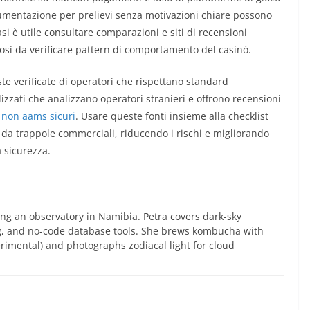
cumentazione per prelievi senza motivazioni chiare possono
si è utile consultare comparazioni e siti di recensioni
così da verificare pattern di comportamento del casinò.
ste verificate di operatori che rispettano standard
lizzati che analizzano operatori stranieri e offrono recensioni
 non aams sicuri
. Usare queste fonti insieme alla checklist
e da trappole commerciali, riducendo i rischi e migliorando
a sicurezza.
ng an observatory in Namibia. Petra covers dark-sky
g, and no-code database tools. She brews kombucha with
rimental) and photographs zodiacal light for cloud