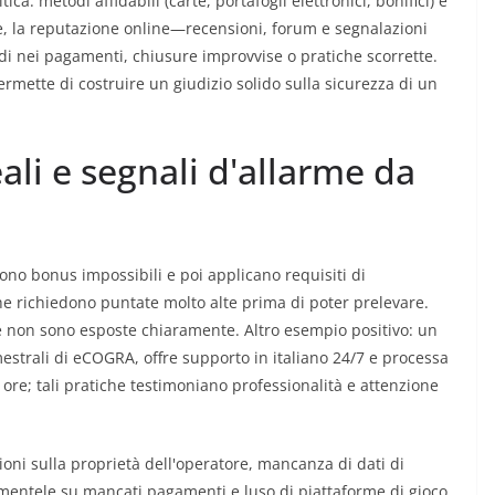
ca: metodi affidabili (carte, portafogli elettronici, bonifici) e
ine, la reputazione online—recensioni, forum e segnalazioni
rdi nei pagamenti, chiusure improvvise o pratiche scorrette.
ermette di costruire un giudizio solido sulla sicurezza di un
eali e segnali d'allarme da
o bonus impossibili e poi applicano requisiti di
 richiedono puntate molto alte prima di poter prelevare.
se non sono esposte chiaramente. Altro esempio positivo: un
mestrali di eCOGRA, offre supporto in italiano 24/7 e processa
8 ore; tali pratiche testimoniano professionalità e attenzione
ioni sulla proprietà dell'operatore, mancanza di dati di
amentele su mancati pagamenti e luso di piattaforme di gioco