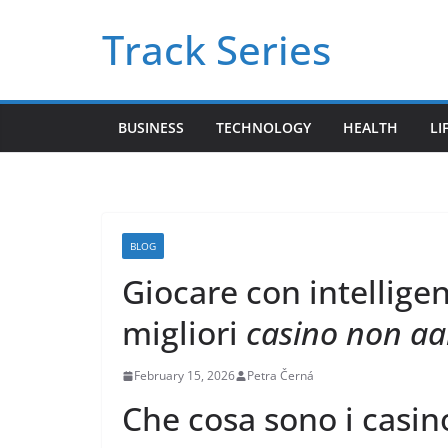
Skip
Track Series
to
content
BUSINESS
TECHNOLOGY
HEALTH
LI
BLOG
Giocare con intellige
migliori
casino non aa
February 15, 2026
Petra Černá
Che cosa sono i casi