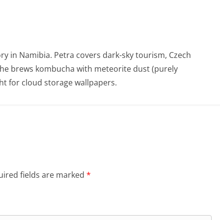
ry in Namibia. Petra covers dark-sky tourism, Czech
She brews kombucha with meteorite dust (purely
t for cloud storage wallpapers.
ired fields are marked
*