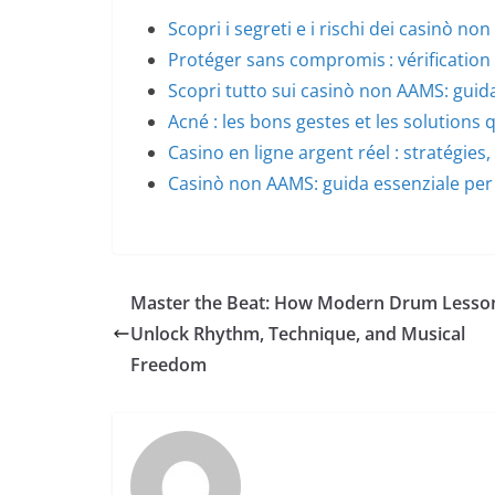
Scopri i segreti e i rischi dei casinò no
Protéger sans compromis : vérificatio
Scopri tutto sui casinò non AAMS: gui
Acné : les bons gestes et les solutions 
Casino en ligne argent réel : stratégies
Casinò non AAMS: guida essenziale per 
Master the Beat: How Modern Drum Lesso
Unlock Rhythm, Technique, and Musical
Freedom