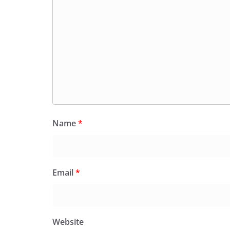
Name
*
Email
*
Website