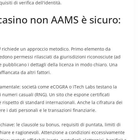
isiti di verifica dell'identità.
casino non AAMS è sicuro:
i
richiede un approccio metodico. Primo elemento da
siedono permessi rilasciati da giurisdizioni riconosciute (ad
e pubblicano i dettagli della licenza in modo chiaro. Una
fiancata da altri fattori.
ndamentale: società come eCOGRA o iTech Labs testano la
di numeri casuali (RNG). Un sito che espone certificati
 rispetto di standard internazionali. Anche la cifratura dei
re i dati personali e le transazioni finanziarie.
chiave: le clausole su bonus, requisiti di puntata, limiti di
hiare e ragionevoli. Attenzione a condizioni eccessivamente