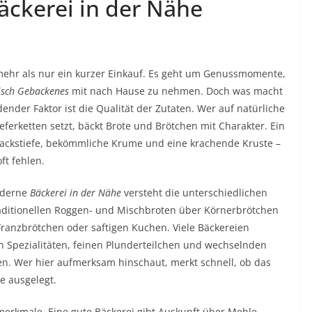
äckerei in der Nähe
 mehr als nur ein kurzer Einkauf. Es geht um Genussmomente,
risch Gebackenes
mit nach Hause zu nehmen. Doch was macht
dender Faktor ist die Qualität der Zutaten. Wer auf natürliche
eferketten setzt, bäckt Brote und Brötchen mit Charakter. Ein
mackstiefe, bekömmliche Krume und eine krachende Kruste –
ft fehlen.
moderne
Bäckerei in der Nähe
versteht die unterschiedlichen
traditionellen Roggen- und Mischbroten über Körnerbrötchen
Franzbrötchen oder saftigen Kuchen. Viele Bäckereien
n Spezialitäten, feinen Plunderteilchen und wechselnden
n. Wer hier aufmerksam hinschaut, merkt schnell, ob das
se ausgelegt.
merkmale. Eine gute Bäckerei gibt Auskunft über Mehle,