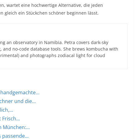
, wartet eine hochwertige Alternative, die jeden
gleich ein Stückchen schöner beginnen lässt.
ng an observatory in Namibia. Petra covers dark-sky
g, and no-code database tools. She brews kombucha with
rimental) and photographs zodiacal light for cloud
um handgemachte…
rchner und die…
lich,…
: Frisch…
in München:…
as passende…