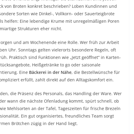
ck von Broten konkret beschrieben? Loben Kundinnen und
ondere Sorten wie Dinkel-, Vollkorn- oder Sauerteigbrote
alls helfen: Eine lebendige Krume mit unregelmäßigen Poren
miartige Strukturen eher nicht.
Morgen und am Wochenende eine Rolle. Wer früh zur Arbeit
ben Uhr. Sonntags gelten vielerorts besondere Regeln, oft
h. Praktisch sind Funktionen wie „Jetzt geöffnet“ in Karten-
tücksangebote, Heißgetränke to go oder saisonale
ntierung. Eine
Bäckerei in der Nähe
, die Bestellwünsche für
pliziert erfüllt, zahlt direkt auf den Alltagskomfort ein.
aden, die Präsenz des Personals, das Handling der Ware. Wer
 oder wann die nächste Ofenladung kommt, spürt schnell, ob
wie Mehlsorten an der Tafel, Tageszeiten für frische Brezeln
sionalität. Ein gut organisiertes, freundliches Team sorgt
rmen Brötchen zügig in der Hand liegt.