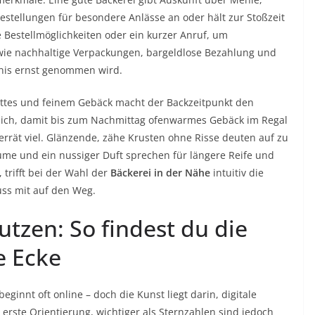
estellungen für besondere Anlässe an oder hält zur Stoßzeit
e Bestellmöglichkeiten oder ein kurzer Anruf, um
 wie nachhaltige Verpackungen, bargeldlose Bezahlung und
bnis ernst genommen wird.
uettes und feinem Gebäck macht der Backzeitpunkt den
lich, damit bis zum Nachmittag ofenwarmes Gebäck im Regal
verrät viel. Glänzende, zähe Krusten ohne Risse deuten auf zu
rume und ein nussiger Duft sprechen für längere Reife und
 trifft bei der Wahl der
Bäckerei in der Nähe
intuitiv die
ss mit auf den Weg.
tzen: So findest du die
e Ecke
beginnt oft online – doch die Kunst liegt darin, digitale
 erste Orientierung, wichtiger als Sternzahlen sind jedoch