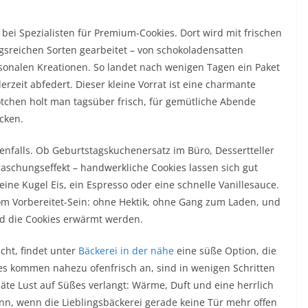
 bei Spezialisten für Premium-Cookies. Dort wird mit frischen
sreichen Sorten gearbeitet – von schokoladensatten
isonalen Kreationen. So landet nach wenigen Tagen ein Paket
zeit abfedert. Dieser kleine Vorrat ist eine charmante
ötchen holt man tagsüber frisch, für gemütliche Abende
cken.
enfalls. Ob Geburtstagskuchenersatz im Büro, Dessertteller
chungseffekt – handwerkliche Cookies lassen sich gut
ine Kugel Eis, ein Espresso oder eine schnelle Vanillesauce.
vom Vorbereitet-Sein: ohne Hektik, ohne Gang zum Laden, und
ld die Cookies erwärmt werden.
cht, findet unter
Bäckerei in der nähe
eine süße Option, die
ies kommen nahezu ofenfrisch an, sind in wenigen Schritten
äte Lust auf Süßes verlangt: Wärme, Duft und eine herrlich
nn, wenn die Lieblingsbäckerei gerade keine Tür mehr offen