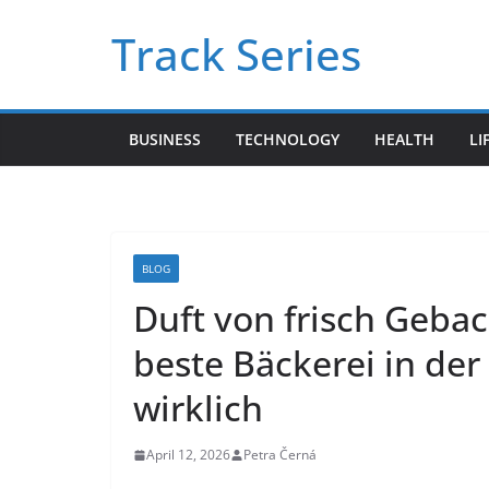
Skip
Track Series
to
content
BUSINESS
TECHNOLOGY
HEALTH
LI
BLOG
Duft von frisch Geba
beste Bäckerei in der
wirklich
April 12, 2026
Petra Černá