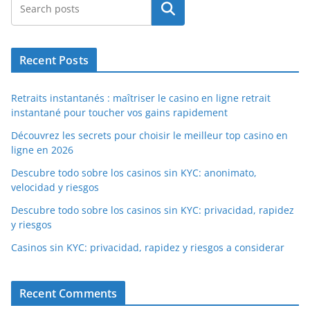
Search
Recent Posts
Retraits instantanés : maîtriser le casino en ligne retrait
instantané pour toucher vos gains rapidement
Découvrez les secrets pour choisir le meilleur top casino en
ligne en 2026
Descubre todo sobre los casinos sin KYC: anonimato,
velocidad y riesgos
Descubre todo sobre los casinos sin KYC: privacidad, rapidez
y riesgos
Casinos sin KYC: privacidad, rapidez y riesgos a considerar
Recent Comments