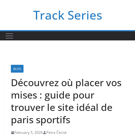
Skip
Track Series
to
content
BLOG
Découvrez où placer vos
mises : guide pour
trouver le site idéal de
paris sportifs
February 5, 2026
Petra Černá