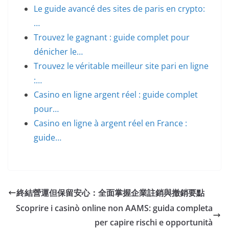
Le guide avancé des sites de paris en crypto:
…
Trouvez le gagnant : guide complet pour
dénicher le…
Trouvez le véritable meilleur site pari en ligne
:…
Casino en ligne argent réel : guide complet
pour…
Casino en ligne à argent réel en France :
guide…
終結營運但保留安心：全面掌握企業註銷與撤銷要點
Scoprire i casinò online non AAMS: guida completa
per capire rischi e opportunità