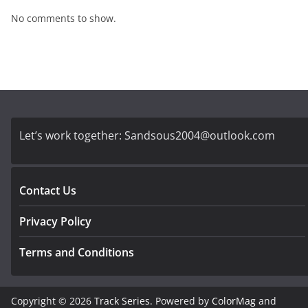
No comments to show.
Let’s work together:
Sandsous2004@outlook.com
Contact Us
Privacy Policy
Terms and Conditions
Copyright © 2026
Track Series
. Powered by
ColorMag
and