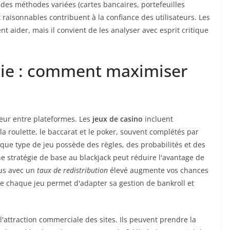
des méthodes variées (cartes bancaires, portefeuilles
t raisonnables contribuent à la confiance des utilisateurs. Les
nt aider, mais il convient de les analyser avec esprit critique
égie : comment maximiser
ateur entre plateformes. Les
jeux de casino
incluent
la roulette, le baccarat et le poker, souvent complétés par
aque type de jeu possède des règles, des probabilités et des
ne stratégie de base au blackjack peut réduire l'avantage de
ous avec un
taux de redistribution
élevé augmente vos chances
e chaque jeu permet d'adapter sa gestion de bankroll et
'attraction commerciale des sites. Ils peuvent prendre la