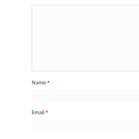
Name
*
Email
*