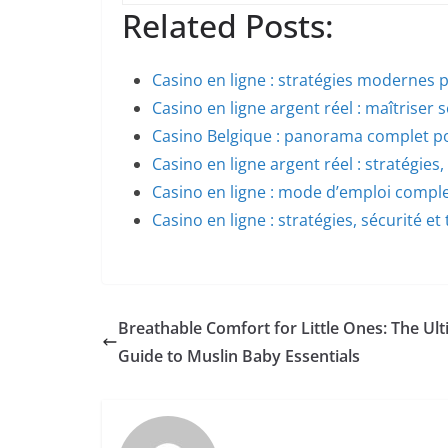
Related Posts:
Casino en ligne : stratégies modernes 
Casino en ligne argent réel : maîtriser 
Casino Belgique : panorama complet p
Casino en ligne argent réel : stratégies
Casino en ligne : mode d’emploi compl
Casino en ligne : stratégies, sécurité e
Breathable Comfort for Little Ones: The Ul
Guide to Muslin Baby Essentials