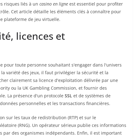
s risques liés à un
casino en ligne
est essentiel pour profiter
rôle. Cet article détaille les éléments clés à connaître pour
e plateforme de jeu virtuelle.
ité, licences et
ape pour toute personne souhaitant s'engager dans l'univers
la variété des jeux, il faut privilégier la sécurité et la
icher clairement sa licence d'exploitation délivrée par une
rity ou la UK Gambling Commission, et fournir des
ble. La présence d'un protocole
SSL
et de systèmes de
données personnelles et les transactions financières.
 sur les taux de redistribution (RTP) et sur le
léatoire (RNG). Un opérateur sérieux publie ces informations
nis par des organismes indépendants. Enfin, il est important