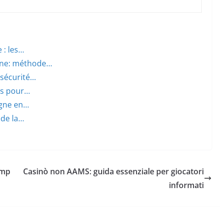
 : les…
igne: méthode…
, sécurité…
lés pour…
igne en…
 de la…
ump
Casinò non AAMS: guida essenziale per giocatori
informati