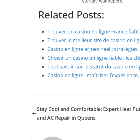
storage wallpapers.
Related Posts:
Trouver un casino en ligne France fiable
Trouver le meilleur site de casino en l
Casino en ligne argent réel : stratégies
Choisir un casino en ligne fiable : les c
Tout savoir sur le statut du casino en l
Casino en ligne : maîtriser l’expérience,
Stay Cool and Comfortable: Expert Heat P
and AC Repair in Queens