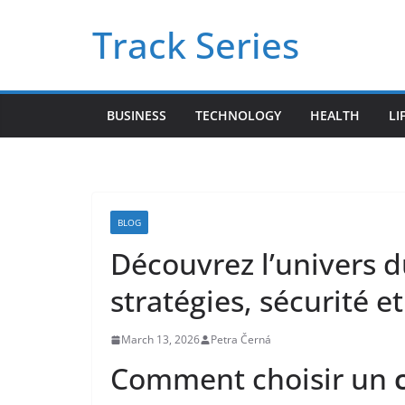
Skip
Track Series
to
content
BUSINESS
TECHNOLOGY
HEALTH
LI
BLOG
Découvrez l’univers 
stratégies, sécurité e
March 13, 2026
Petra Černá
Comment choisir un