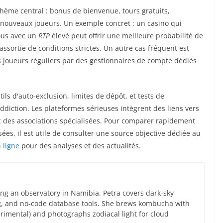
thème central : bonus de bienvenue, tours gratuits,
 nouveaux joueurs. Un exemple concret : un casino qui
ous avec un
RTP
élevé peut offrir une meilleure probabilité de
assortie de conditions strictes. Un autre cas fréquent est
 joueurs réguliers par des gestionnaires de compte dédiés
tils d'auto-exclusion, limites de dépôt, et tests de
diction. Les plateformes sérieuses intègrent des liens vers
ec des associations spécialisées. Pour comparer rapidement
ées, il est utile de consulter une source objective dédiée au
 ligne
pour des analyses et des actualités.
ng an observatory in Namibia. Petra covers dark-sky
g, and no-code database tools. She brews kombucha with
rimental) and photographs zodiacal light for cloud