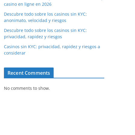
casino en ligne en 2026
Descubre todo sobre los casinos sin KYC:
anonimato, velocidad y riesgos
Descubre todo sobre los casinos sin KYC:
privacidad, rapidez y riesgos
Casinos sin KYC: privacidad, rapidez y riesgos a
considerar
Recent Comments
No comments to show.