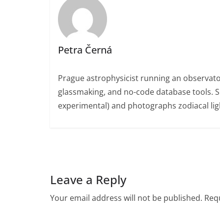
Petra Černá
Prague astrophysicist running an observato
glassmaking, and no-code database tools. 
experimental) and photographs zodiacal ligh
Leave a Reply
Your email address will not be published.
Requ